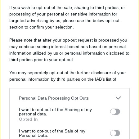
If you wish to opt-out of the sale, sharing to third parties, or
processing of your personal or sensitive information for
targeted advertising by us, please use the below opt-out
La data /
L'8 agosto, quando la memoria dovrebbe insegnarci
section to confirm your selection.
qualcosa
Please note that after your opt-out request is processed you
may continue seeing interest-based ads based on personal
information utilized by us or personal information disclosed to
Il ricordo /
Le radici di Francesco
third parties prior to your opt-out.
You may separately opt-out of the further disclosure of your
personal information by third parties on the IAB’s list of
downstream participants.
L'album /
"Timeless", il nuovo album postumo di Prince
Personal Data Processing Opt Outs
This information may also be disclosed by us to third parties
racconta quattro decenni di creatività
on the IAB’s List of Downstream Participants that may further
I want to opt-out of the Sharing of my
disclose it to other third parties.
personal data.
Opted In
Please note that this website/app uses one or more Google
services and may gather and store information including but
L'inaugurazione /
Cuneo inaugura Esseci: il nuovo polo
I want to opt-out of the Sale of my
Personal Data.
culturale nell’ex ospedale di Santa Croce
not limited to your visit or usage behaviour. You may click to