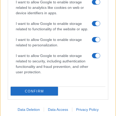
Prima Pagina
I want to allow Google to enable storage
related to analytics like cookies on web or
device identifiers in apps.
Giornale dello
Facebook
I want to allow Google to enable storage
Spettacolo
related to functionality of the website or app.
Twitter
Wondernet
I want to allow Google to enable storage
Cookie Policy
related to personalization.
Giuliana Sgrena
Chi siamo
I want to allow Google to enable storage
related to security, including authentication
Mastodon
functionality and fraud prevention, and other
user protection.
Preferenze Privacy
CONFIRM
©2020 Tivoli • All right reserved.
Data Deletion
Data Access
Privacy Policy
Syndication