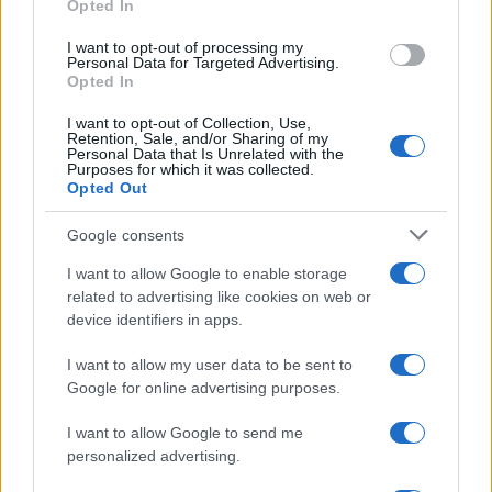
Opted In
grant or deny consent to Google and its third-party tags to
use your data for below specified purposes in below Google
I want to opt-out of processing my
consent section.
Personal Data for Targeted Advertising.
Opted In
I want to opt-out of Collection, Use,
Retention, Sale, and/or Sharing of my
Personal Data that Is Unrelated with the
Purposes for which it was collected.
Opted Out
Google consents
I want to allow Google to enable storage
related to advertising like cookies on web or
Syndication
Culture
device identifiers in apps.
Salute
Globalist
I want to allow my user data to be sent to
Google for online advertising purposes.
Megachip
Globalscience
I want to allow Google to send me
GiULia
Globalsport
personalized advertising.