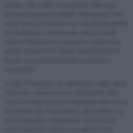
proposta, sulla eredità e le conseguenze della teoria
dell’argomentazione nel dibattito contemporaneo. Cosa
accade infatti nel momento in cui l’arte della persuasione
non fa riferimento a un’etica come sistema di valori
condivisi? Quali sono le conseguenze se quello stesso
sistema valoriale su cui sembrava naturale fondarsi la
retorica, non è più universalmente riconosciuto e
riconoscibile?
Si tratta di interrogativi che ridefiniscono confini, aprono
controversie, invadono il terreno dell’opinabile, dove
l’arte stessa della retorica può argomentare ogni cosa e il
suo contrario, fino a farsi impegno, potere politico, ma
anche propaganda e manipolazione. Se per un verso
infatti la questione si riferisce a un approccio tutto