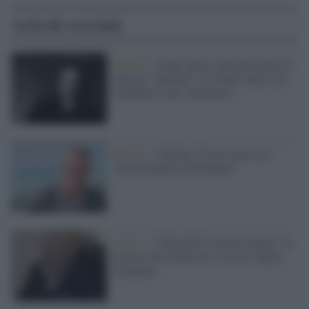
Articoli correlati
Editoria /
Dopo quasi vent'anni torna in
libreria "Tusitàla", il ritratto della vita
di Robert Louis Stevenson
Editoria /
Stefano Vicari torna con
"Diversamente intelligenti"
Il libro /
"Churchill's Italian Angels" le
italiane che aiutarono i servizi segreti
britannici