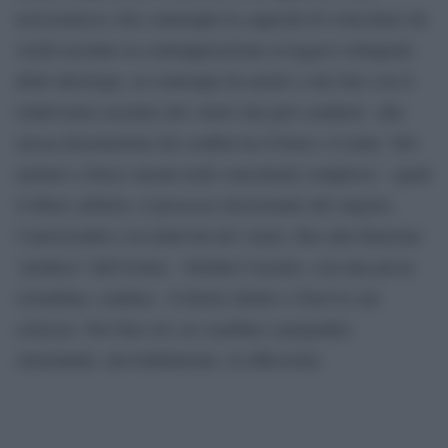
novecentesco che contempla la capacità di svincolarsi da
verità assolute in contrapposizione ai legacci stringenti
delle ideologie, al contempo ha anche a che fare con il
relativismo assoluto dei valori che può condurre alla
stessa dissoluzione dei confini tra il bene e il male. Nel
mettere a fuoco alcuni nodi concettuali complessi – quali
il libero arbitrio, il processo decisionale del singolo,
l’universalità o la relatività dei valori, fino alla funzione
“politica” dell’ironia – Stefano Cazzato, con una prosa
cristallina, conduce il lettore dentro e fuori le sue
certezze. Nel fare ciò, ne scardina i pregiudizi
stimolando, inevitabilmente, la riflessione.