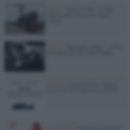
Il libro /
"Gaia e Fischio", un libro
dedicato alle locomotive a vapore
italiane
Il libro /
"Indomabili creature", il libro
che riporta alla luce Anna Franchi
La novità /
In arrivo il libro "Rap up!
Esercizi di stile della poesia alla trap"
La recensione /
Pensare con l’AI come