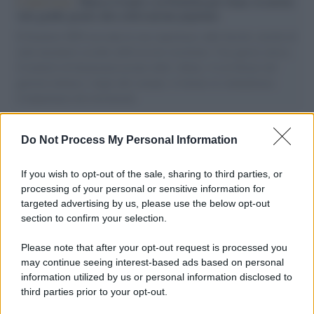
L'intervista /
Marco Croatti e la Flottilla per Gaza: le nostre
vele gonfie grazie alla sollevazione popolare
Il Senatore M5S racconta la sua esperienza sulle barche cariche di
aiuti umanitari assalite dall'esercito israeliano. Una guerra atroce,
il tentativo di disumanizzazione delle vittime, il servilismo del
governo italiano e degli altri europei, il ritorno al colonialismo.
L'importanza dei movimenti.
I carri /
Carnevale Guidonia, sabato 1 marzo sfilata notturna
Do Not Process My Personal Information
e villaggio in pineta fino a martedì grasso
If you wish to opt-out of the sale, sharing to third parties, or
processing of your personal or sensitive information for
targeted advertising by us, please use the below opt-out
Il ricordo /
Le radici di Francesco
section to confirm your selection.
Please note that after your opt-out request is processed you
may continue seeing interest-based ads based on personal
information utilized by us or personal information disclosed to
L'album /
"Timeless", il nuovo album postumo di Prince
third parties prior to your opt-out.
racconta quattro decenni di creatività