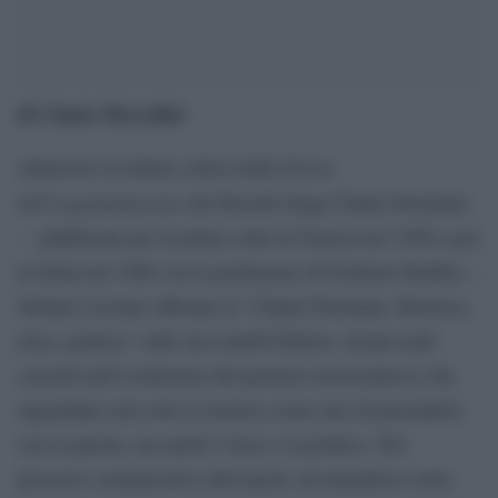
di Cinzia Mescolini
Teoria
Attraverso la lettura critica della
dell’argomentazione
del filosofo belga Chaïm Perelman
– pubblicata per la prima volta in Francia nel 1958 e poi
in Italia nel 1966 con la prefazione di Norberto Bobbio –
Stefano Cazzato affronta in “Chaïm Perelman. Retorica,
etica, politica” edito da Ladolfi Editore, alcuni nodi
cruciali nell’evoluzione del pensiero novecentesco che
riguardano non solo la retorica come arte di persuadere
con la parola, ma anche l’etica e la politica. Nel
processo comunicativo dell’agorà, da intendersi come