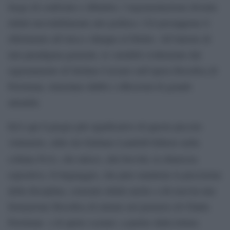
luogo di confronto e dibattito, l’argomentazione diventa
infatti inevitabilmente atto politico. Ciò presuppone il
riferimento all’etica e dunque al Diritto. All’interno di
tale paradigma generale, le variabili evidenziate dal
ragionamento di Stefano Cazzato sull’opera filosofica di
Perelman, stimolano dubbi e riflessioni di grande
attualità.
Ed è qui il pregio più significativo di questo piccolo
volumetto, edito da Giuliano Landolfi Editore nella
Perle
collana
, che unisce, alla brevità, la chiarezza
espositiva. Il linguaggio, che pure mantiene la precisione
della disciplina, consente infatti anche a chi non ha una
formazione filosofica di entrare nel pensiero di Chaïm
Perelman e di aprire scenari, a partire dalla lettura