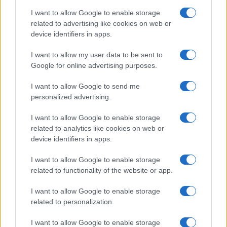
I want to allow Google to enable storage
related to advertising like cookies on web or
Syndication
Culture
device identifiers in apps.
Salute
Globalist
I want to allow my user data to be sent to
Google for online advertising purposes.
Megachip
Globalscience
I want to allow Google to send me
GiULia
Globalsport
personalized advertising.
Prima Pagina
I want to allow Google to enable storage
related to analytics like cookies on web or
device identifiers in apps.
Giornale dello
Facebook
I want to allow Google to enable storage
Spettacolo
related to functionality of the website or app.
Twitter
Wondernet
I want to allow Google to enable storage
Cookie Policy
related to personalization.
Giuliana Sgrena
Chi siamo
I want to allow Google to enable storage