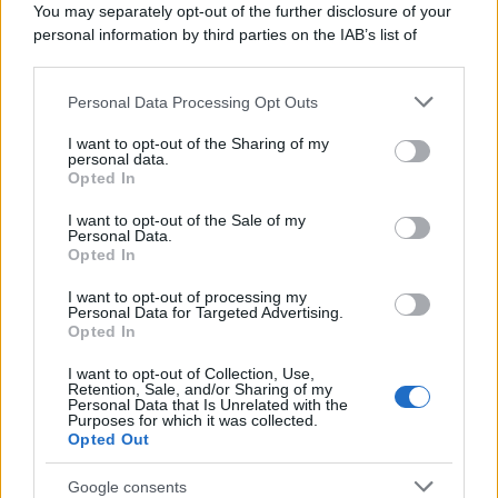
You may separately opt-out of the further disclosure of your
personal information by third parties on the IAB’s list of
downstream participants.
L'inaugurazione /
Cuneo inaugura Esseci: il nuovo polo
Personal Data Processing Opt Outs
This information may also be disclosed by us to third parties
culturale nell’ex ospedale di Santa Croce
on the IAB’s List of Downstream Participants that may further
I want to opt-out of the Sharing of my
disclose it to other third parties.
personal data.
Opted In
Please note that this website/app uses one or more Google
services and may gather and store information including but
Musica /
Love Sensation, il primo duetto di Madonna e Kylie
I want to opt-out of the Sale of my
Personal Data.
not limited to your visit or usage behaviour. You may click to
Minogue
Opted In
grant or deny consent to Google and its third-party tags to
use your data for below specified purposes in below Google
I want to opt-out of processing my
consent section.
Personal Data for Targeted Advertising.
Opted In
I want to opt-out of Collection, Use,
Retention, Sale, and/or Sharing of my
Personal Data that Is Unrelated with the
Purposes for which it was collected.
Opted Out
Google consents