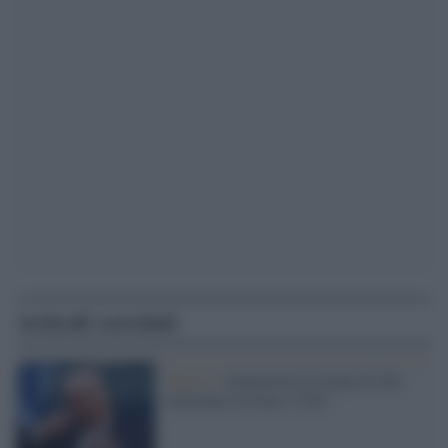
Articoli correlati
Guerra /
Annunciata la tregua di due
settimane tra Iran e USA