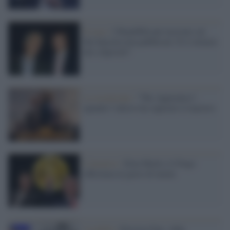
Il caso /
I Repubblicani tacciono sui
file Epstein non pubblicati. È il silenzio
dei colpevoli?
La recensione /
"The Apprentice",
quando l’allievo ha superato il maestro
L'incarico /
Elon Musk e il Doge:
efficienza al gusto di meme
Usa2024 /
Election Day: sfida