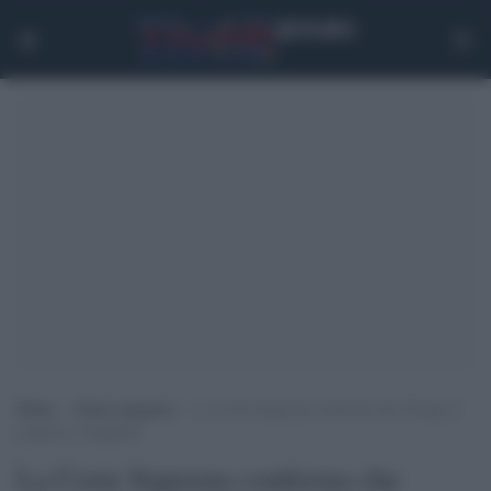
Home
>
Senza categoria
>
La Corte Suprema conferma che Trump il
golpista è eleggibile
La Corte Suprema conferma che