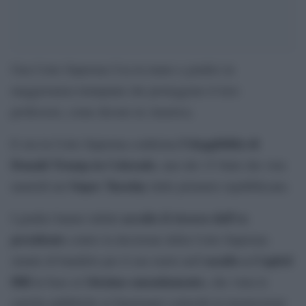
Una Corte Suprema Usa in mano a giudici in
maggioranza trumpiani che proteggono il loro
professore, come dicono in America.
l’eleggibilità di
E ora la Corte Suprema conferma
Donald Trump in Colorado
, uno dei 15 Stati che vota
Super Tuesday
martedì nel
delle primarie repubblicane.
accolto il ricorso dell’ex
I giudici hanno infatti
presidente
contro la decisione della Corte Suprema
assalto a Capitol
statale di bandirlo per il suo ruolo nell’
Hill
14esimo emendamento
in base al
, che vieta le
cariche pubbliche ai funzionari coinvolti in insurrezioni