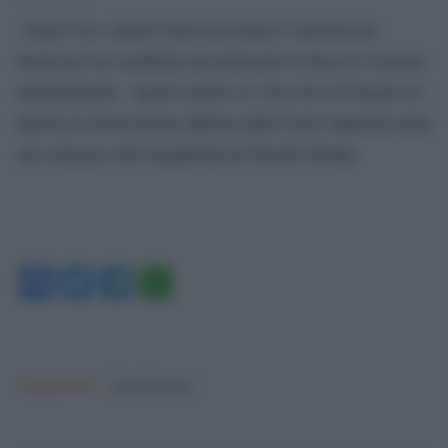
Negli Usa i singoli Stati non hanno l’autorità per
rimuovere un candidato presidenziale in base al 14esimo
emendamento, “questo potere ce l’ha solo il Congresso”.
Questa la motivazione addotta dalla Corte Suprema nella
sua sentenza sull’eleggibilità di Donald Trump.
Facebook
Twitter
Telegram
WhatsApp
Argomenti:
donald trump