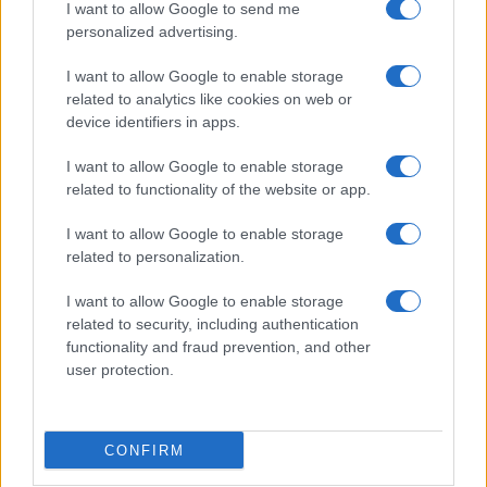
I want to allow Google to send me
GiULia
Globalsport
personalized advertising.
Prima Pagina
I want to allow Google to enable storage
related to analytics like cookies on web or
device identifiers in apps.
Giornale dello
Facebook
I want to allow Google to enable storage
Spettacolo
related to functionality of the website or app.
Twitter
Wondernet
I want to allow Google to enable storage
Cookie Policy
related to personalization.
Giuliana Sgrena
Chi siamo
I want to allow Google to enable storage
related to security, including authentication
Mastodon
functionality and fraud prevention, and other
user protection.
Preferenze Privacy
CONFIRM