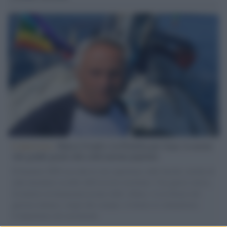
L'intervista /
Marco Croatti e la Flottilla per Gaza: le nostre
vele gonfie grazie alla sollevazione popolare
Il Senatore M5S racconta la sua esperienza sulle barche cariche di
aiuti umanitari assalite dall'esercito israeliano. Una guerra atroce,
il tentativo di disumanizzazione delle vittime, il servilismo del
governo italiano e degli altri europei, il ritorno al colonialismo.
L'importanza dei movimenti.