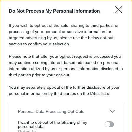
I carri /
Carnevale Guidonia, sabato 1 marzo sfilata notturna
Do Not Process My Personal Information
e villaggio in pineta fino a martedì grasso
If you wish to opt-out of the sale, sharing to third parties, or
processing of your personal or sensitive information for
targeted advertising by us, please use the below opt-out
Tendenze /
Sale il numero degli acquisti online in Europa e
section to confirm your selection.
aumentano le vendite di articoli second hand
Please note that after your opt-out request is processed you
may continue seeing interest-based ads based on personal
information utilized by us or personal information disclosed to
Il caso /
Trump ha quasi esaurito l'arsenale Usa, ma il
third parties prior to your opt-out.
tycoon smentisce
You may separately opt-out of the further disclosure of your
personal information by third parties on the IAB’s list of
downstream participants.
La data /
L'8 agosto, quando la memoria dovrebbe insegnarci
Personal Data Processing Opt Outs
This information may also be disclosed by us to third parties
qualcosa
on the IAB’s List of Downstream Participants that may further
I want to opt-out of the Sharing of my
disclose it to other third parties.
personal data.
Opted In