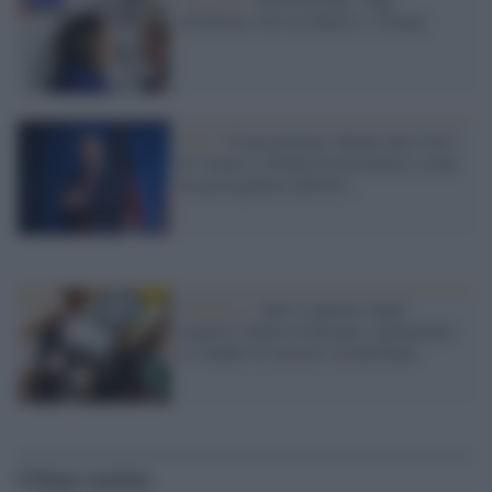
all'ultimo voto tra Harris e Trump
USA /
Il procuratore chiede alla Corte
di vietare a Trump di presentarsi come
un perseguitato politico
Tendenze /
Sale il numero degli
acquisti online in Europa e aumentano
le vendite di articoli second hand
Ultime notizie