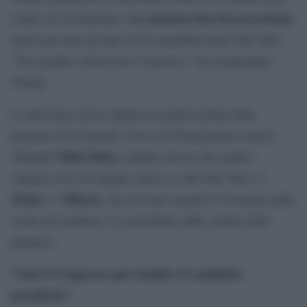
La sentenza farà da precedente
contro la Costituzione.
anche per tutti gli altri ricorsi pendenti negli altri Stati.
“Una grande vittoria per l’America”, ha commentato
Trump.
La decisione arriva appena un giorno prima delle
primarie del Colorado, dove ora Trump potrà correre,
Nikki Haley
sfidando
. Quanto deciso dai giudici
supremi avrà un impatto anche su altri due Stati, il
Maine
Illinois
e l’
, che avevano seguito il Colorado nella
scelta di escludere l’ex presidente dalle schede delle
primarie.
“Solo il Congresso può bandire il candidato
presidente”