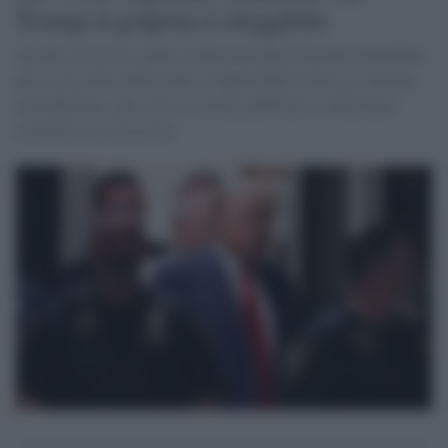
Trump il golpista è eleggibile
Accolto il ricorso contro la decisione del Colorado di bandirlo
per il suo ruolo nell'assalto a Capitol Hill in base al 14esimo
emendamento, che vieta le cariche pubbliche ai funzionari
coinvolti in insurrezioni