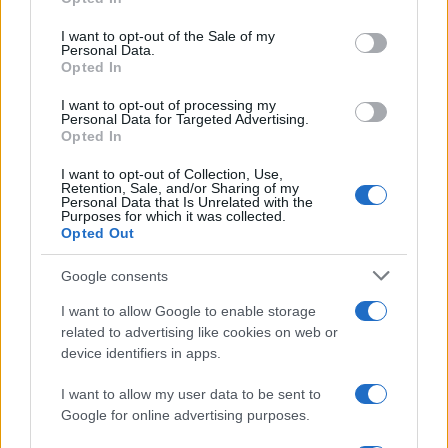
Please note that this website/app uses one or more Google
services and may gather and store information including but
Il ricordo /
Le radici di Francesco
I want to opt-out of the Sale of my
Personal Data.
not limited to your visit or usage behaviour. You may click to
Opted In
grant or deny consent to Google and its third-party tags to
use your data for below specified purposes in below Google
I want to opt-out of processing my
consent section.
Personal Data for Targeted Advertising.
Opted In
I want to opt-out of Collection, Use,
Retention, Sale, and/or Sharing of my
Personal Data that Is Unrelated with the
Purposes for which it was collected.
Opted Out
Google consents
I want to allow Google to enable storage
related to advertising like cookies on web or
Syndication
Culture
device identifiers in apps.
Salute
Globalist
I want to allow my user data to be sent to
Google for online advertising purposes.
Megachip
Globalscience