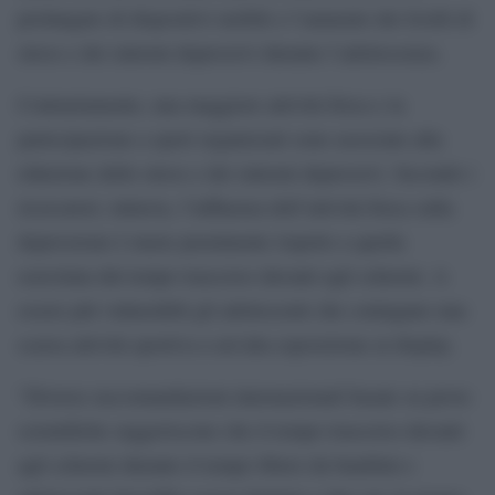
prolungato di dispositivi mobili e l’aumento dei livelli di
stress e dei sintomi depressivi durante l’adolescenza.
Contrariamente, una maggiore attività fisica e la
partecipazione a sport organizzati sono associate alla
riduzione dello stress e dei sintomi depressivi. Secondo i
ricercatori, tuttavia, l’influenza dell’attività fisica sulla
depressione è meno preminente rispetto a quella
esercitata dal tempo trascorso davanti agli schermi. A
essere più vulnerabili gli adolescenti che coniugano una
scarsa attività sportiva a un’alta esposizione ai display.
“Diverse raccomandazioni internazionali basate su prove
scientifiche suggeriscono che il tempo trascorso davanti
agli schermi durante il tempo libero da bambini e