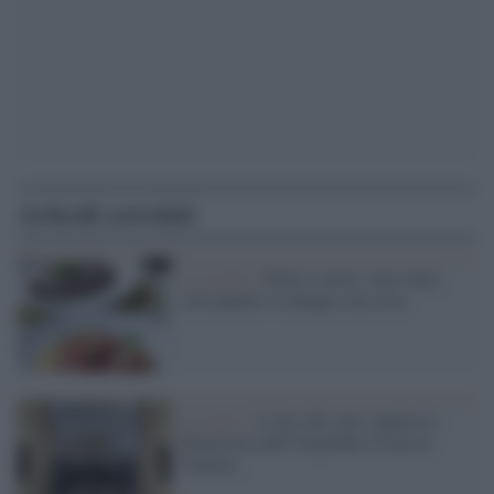
Articoli correlati
Lo studio /
Dieta e cuore: non conta
solo quanto si mangia, ma cosa
Le opere /
L’arte che cura: aperta la
Pinacoteca dell’Ospedale Civile di
Venezia