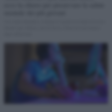
ecco la chiave per preservare la salute
mentale dei più giovani
Uno studio finlandese evidenzia il legame tra tempo trascorso
davanti agli schermi, attività fisica e benessere psicologico
degli adolescenti