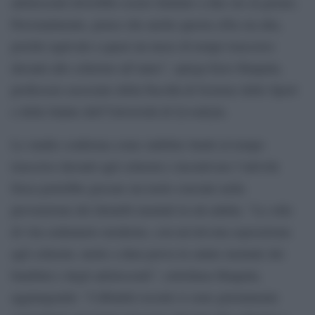
adolescenti dovrebbe essere limitato a due ore al giorno.
Personalmente, penso che anche questa cifra sia alta,
poiché equivale a quasi un mese di tempo trascorso
davanti allo schermo all’anno”, spiega Eero Haapala,
professore associato della Facoltà di Scienze dello Sport
e della Salute dell’Università di Jyvaskyla.
Lo studio conferma come stabilire limiti al tempo
trascorso davanti agli schermi e incentivare l’attività
fisica potrebbe giocare un ruolo cruciale nella
prevenzione dei disturbi mentali in età adulta. “Lo stile
di vita sedentario moderno, con un’elevata esposizione
agli schermi, mette a dura prova la salute mentale dei
bambini e degli adolescenti”, sottolinea Haapala,
aggiungendo: “I dibattiti recenti si sono giustamente