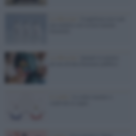
La riflessione /
Il papilloma non è più
una malattia solo esclusivamente
femminile
La riflessione /
Quando la malattia
privata diventa fenomeno pubblico
Lo studio /
La salute mentale si
condivide in coppia
L'analisi /
Ecco perché il “Body