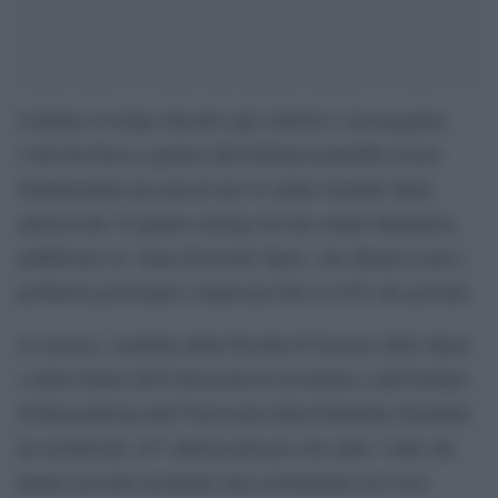
Limitare il tempo davanti agli schermi e incoraggiare
l’attività fisica a partire dall’infanzia potrebbe essere
fondamentale per preservare la salute mentale degli
adolescenti. È quanto emerge da uno studio finlandese
pubblicato su ‘Jama Network Open’, che illustra come i
problemi psicologici colpiscano fino al 30% dei giovani.
La ricerca, condotta dalla Facoltà di Scienze dello Sport
e della Salute dell’Università di Jyvaskyla e dall’Istituto
di Biomedicina dell’Università della Finlandia Orientale,
ha monitorato 187 adolescenti per otto anni. I dati che
hanno raccolto mostrano una correlazione tra l’uso