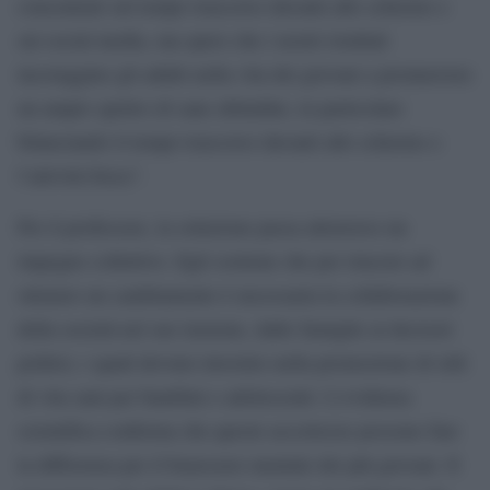
concentrati sul tempo trascorso davanti allo schermo e
sui social media, ma spero che i nostri risultati
incoraggino gli adulti nella vita dei giovani a promuovere
un ampio spettro di sane abitudini, in particolare
bilanciando il tempo trascorso davanti allo schermo e
l’attività fisica”.
Per il professore, la soluzione passa attraverso un
impegno collettivo. Egli sostiene che per riuscire ad
ottenere un cambiamento è necessaria la collaborazione
della società nel suo insieme, dalle famiglie ai decisori
politici, i quali devono investire nella promozione di stili
di vita sani per bambini e adolescenti. L’evidenza
scientifica conferma che queste accortezze possono fare
la differenza per il benessere mentale dei più giovani. Il