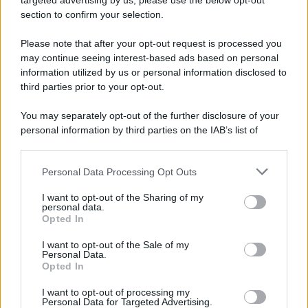
targeted advertising by us, please use the below opt-out
L'album /
"Timeless", il nuovo album postumo di Prince
section to confirm your selection.
racconta quattro decenni di creatività
Please note that after your opt-out request is processed you
may continue seeing interest-based ads based on personal
information utilized by us or personal information disclosed to
L'inaugurazione /
Cuneo inaugura Esseci: il nuovo polo
third parties prior to your opt-out.
culturale nell’ex ospedale di Santa Croce
You may separately opt-out of the further disclosure of your
personal information by third parties on the IAB’s list of
downstream participants.
Musica /
Love Sensation, il primo duetto di Madonna e Kylie
Personal Data Processing Opt Outs
This information may also be disclosed by us to third parties
Minogue
on the IAB’s List of Downstream Participants that may further
I want to opt-out of the Sharing of my
disclose it to other third parties.
personal data.
Opted In
Please note that this website/app uses one or more Google
services and may gather and store information including but
L'evento /
La Sila diventa un palcoscenico naturale: nasce “A
I want to opt-out of the Sale of my
Personal Data.
not limited to your visit or usage behaviour. You may click to
Farla Amare Comincia Tu – Opera Sila”
Opted In
grant or deny consent to Google and its third-party tags to
use your data for below specified purposes in below Google
I want to opt-out of processing my
consent section.
Personal Data for Targeted Advertising.