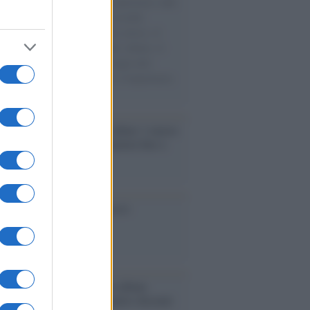
natore M5S racconta la sua esperienza sulle
e cariche di aiuti umanitari assalite
sercito israeliano. Una guerra atroce, il
ivo di disumanizzazione delle vittime, il
ismo del governo italiano e degli altri
ei, il ritorno al colonialismo. L'importanza
ovimenti.
ri /
Carnevale Guidonia, sabato 1 marzo
ta notturna e villaggio in pineta fino a
edì grasso
cordo /
Le radici di Francesco
bum /
"Timeless", il nuovo album
mo di Prince racconta quattro decenni