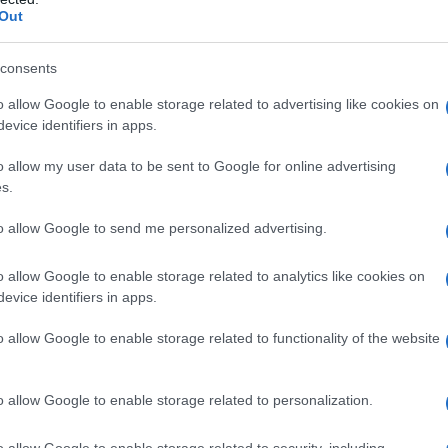
Il Se
Out
ore”, tra saggistica e romanzo, narra le avventure
barch
dall'e
duci dalla guerra di Spagna, scelti dai servizi
tentat
consents
e ai dirigenti del Partito comunista per
servil
o allow Google to enable storage related to advertising like cookies on
europ
agli occupanti fascisti. Si trattava di Ilio
evice identifiers in apps.
dei m
 Bruno Rolla. Fu Di Vittorio a scegliersi e
o allow my user data to be sent to Google for online advertising
 persone irregolari, dotate di grande coraggio ma
I car
s.
sfila
ndi capaci di tirarsi fuori con l’ingegno da
mart
to allow Google to send me personalized advertising.
o allow Google to enable storage related to analytics like cookies on
e acre del Novecento, che potrebbe uscire dalle
evice identifiers in apps.
Il ri
giano che venne nominato vice imperatore
o allow Google to enable storage related to functionality of the website
ni (Cecina, 28 settembre 1890 – Scandicci, 22
ascismo, fuggì da Livorno nel 1931, raggiunse
o allow Google to enable storage related to personalization.
L'al
a Parigi, si trasferì in Unione Sovietica e nel
postu
o allow Google to enable storage related to security, including