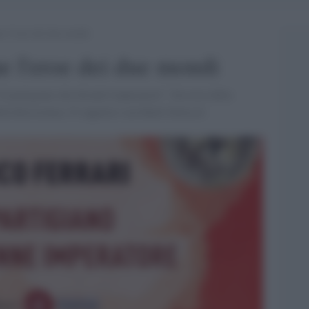
me l’eroe dei due mondi
me l'eroe dei due mondi
“Il partigiano che diventò imperatore”. Da eroe della
lla Resistenza. Il rapporto con Hailé Selassié