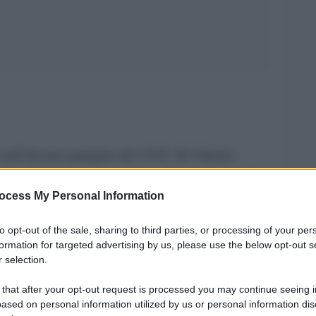
nell’inverno parigino del 1938. Di Vittorio
i due lampadine erano spente. In poco tempo la
ocess My Personal Information
 Comunista d’Italia in esilio si riempì: per primo
ia alla Società delle Nazioni, Lorenzo Taezaz,
to opt-out of the sale, sharing to third parties, or processing of your per
 francese composta da Georges Mandel, da poco
formation for targeted advertising by us, please use the below opt-out s
 selection.
direttore del suo gabinetto André Diethelm, da
 aveva buoni rapporti con le organizzazioni
 that after your opt-out request is processed you may continue seeing i
ased on personal information utilized by us or personal information dis
ro del Commercio nel secondo governo Blum, dal