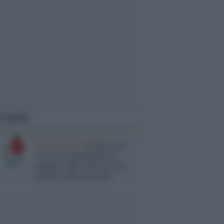
i anche
La recensione /
Pensare con
l’AI come paradigma del
dialogo e dell’illusione del
partner conversazionale