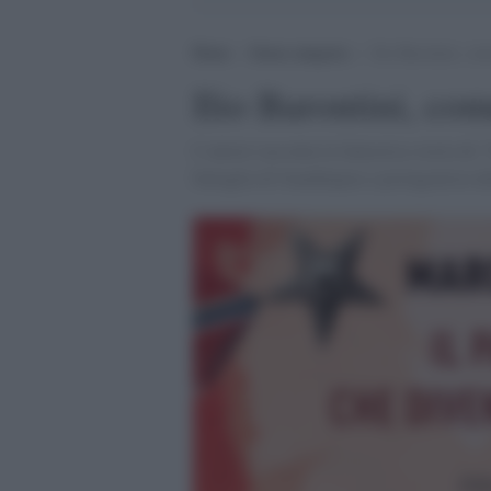
Home
>
Senza categoria
>
Ilio Barontini, co
Ilio Barontini, co
L’autore racconta la fantastica storia de 
battaglia di Guadalajara a protagonista de