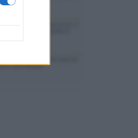
eatività
augurazione /
Cuneo inaugura Esseci: il
 polo culturale nell’ex ospedale di
a Croce
ca /
Love Sensation, il primo duetto di
nna e Kylie Minogue