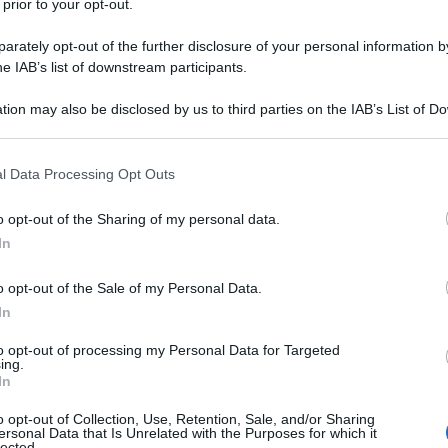
 prior to your opt-out.
l Deuxième Bureau, il servizio di informazioni
rately opt-out of the further disclosure of your personal information by
he IAB’s list of downstream participants.
o della missione che andava delineandosi, diretta
tion may also be disclosed by us to third parties on the IAB’s List of 
 that may further disclose it to other third parties.
à reclutato una decina di persone esperte
Ulti
 that this website/app uses one or more Google services and may gath
a, ma che alla fine sarebbero partiti tre o
l Data Processing Opt Outs
including but not limited to your visit or usage behaviour. You may click 
elti, in gran parte personale sanitario, sarebbero
 to Google and its third-party tags to use your data for below specifi
o opt-out of the Sharing of my personal data.
ogle consent section.
a si stava preparando alla partenza Ilio Barontini,
In
ara, assieme a un altro compagno, Paolo De
o opt-out of the Sale of my Personal Data.
 lo pseudonimo di Paul Langlois. Georges
In
 disposizione tutti i canali aperti con la
to opt-out of processing my Personal Data for Targeted
lo Monnier confermò che il Deuxième Bureau e
ing.
L'int
In
avevano già avviato contatti diretti con il ras
Gaza:
solle
o opt-out of Collection, Use, Retention, Sale, and/or Sharing
ersonal Data that Is Unrelated with the Purposes for which it
lected.