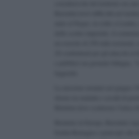
considerevole del territorio era an
Barontini trovò difficoltà nel mette
aiuto al Negus, in esilio a Londra
dello scettro imperiale, il comunis
un esercito di 250 mila resistenti, s
20 combattenti per gli attacchi ai f
e pubblicò un giornale bilingue, “
leggenda.
La missione terminò nel giugno 1940
ritorno tra malattie e assalti di pr
Khartum dove scattarono l’unica foto
Rientrato in Europa, Barontini orga
Emilia-Romagna e partecipò alla l