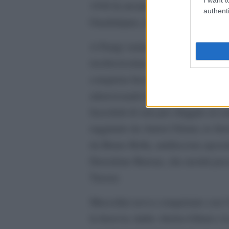
1936 fu inviato nella guerra di Spa
authenti
Guadalajara, dove le brigate interna
A Parigi venne scelto da etiopi, fr
rischiosissima: organizzare le forz
conquista fascista. Raggiunse le zo
attraversando Egitto e Sudan con le
fazzoletti di seta per sfuggire al 
raggiunto da Anton Ukmar, ex ferr
da Bruno Rolla, antifascista spezz
Deuxième Bureau, che morirà poco
Taezaz.
Mussolini aveva conquistato con l’us
la ferrovia Addis Abeba-Gibuti e l