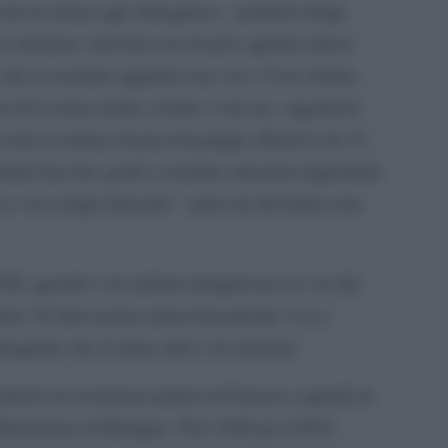
cora in mano agli Arbegnuoc, i patrioti etiopi.
re insieme i diversio ras locali e quindi chiese
, che lo nominò appunto suo vice. Così, dotato
ta di Livorno tenne a bada i vari ras, organizzò
celse la tattica di piccoli gruppi offensivi di 15-
ortini fascisti, portò a termine missioni importanti
La voce degli Abissini”, tanto da diventare una
, quando i tre italiani intrapresero la via del
edoni. Si ritrovarono miracolosamente vivi a
grafia che li ritrae tutti e tre insieme.
nizzò la resistenza prima in Francia e quindi in
iberazione di Bologna. Nel 1946 per il PCI