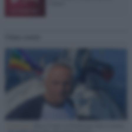
risultato
Ultime notizie
L'intervista /
Marco Croatti e la Flottilla per Gaza: le nostre
vele gonfie grazie alla sollevazione popolare