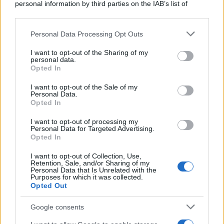
personal information by third parties on the IAB’s list of
downstream participants.
Musica /
Love Sensation, il primo duetto di Madonna e Kylie
Personal Data Processing Opt Outs
This information may also be disclosed by us to third parties
Minogue
on the IAB’s List of Downstream Participants that may further
I want to opt-out of the Sharing of my
disclose it to other third parties.
personal data.
Opted In
Please note that this website/app uses one or more Google
services and may gather and store information including but
L'evento /
La Sila diventa un palcoscenico naturale: nasce “A
I want to opt-out of the Sale of my
Personal Data.
not limited to your visit or usage behaviour. You may click to
Farla Amare Comincia Tu – Opera Sila”
Opted In
grant or deny consent to Google and its third-party tags to
use your data for below specified purposes in below Google
I want to opt-out of processing my
consent section.
Personal Data for Targeted Advertising.
Opted In
I want to opt-out of Collection, Use,
Retention, Sale, and/or Sharing of my
Personal Data that Is Unrelated with the
Purposes for which it was collected.
Opted Out
Google consents