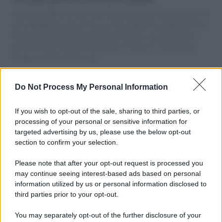
Il Senatore M5S racconta la sua esperienza sulle barche cariche di
aiuti umanitari assalite dall'esercito israeliano. Una guerra atroce,
il tentativo di disumanizzazione delle vittime, il servilismo del
governo italiano e degli altri europei, il ritorno al colonialismo.
L'importanza dei movimenti.
I carri /
Carnevale Guidonia, sabato 1 marzo sfilata notturna
Do Not Process My Personal Information
e villaggio in pineta fino a martedì grasso
If you wish to opt-out of the sale, sharing to third parties, or
processing of your personal or sensitive information for
targeted advertising by us, please use the below opt-out
L'album /
"Timeless", il nuovo album postumo di Prince
section to confirm your selection.
racconta quattro decenni di creatività
Please note that after your opt-out request is processed you
may continue seeing interest-based ads based on personal
information utilized by us or personal information disclosed to
L'inaugurazione /
Cuneo inaugura Esseci: il nuovo polo
third parties prior to your opt-out.
culturale nell’ex ospedale di Santa Croce
You may separately opt-out of the further disclosure of your