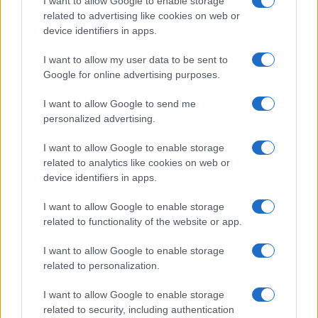
I want to allow Google to enable storage
related to advertising like cookies on web or
Syndication
Culture
device identifiers in apps.
Salute
Globalist
I want to allow my user data to be sent to
Google for online advertising purposes.
Megachip
Globalscience
I want to allow Google to send me
GiULia
Globalsport
personalized advertising.
Prima Pagina
I want to allow Google to enable storage
related to analytics like cookies on web or
device identifiers in apps.
Giornale dello
Facebook
I want to allow Google to enable storage
Spettacolo
related to functionality of the website or app.
Twitter
Wondernet
I want to allow Google to enable storage
Cookie Policy
related to personalization.
Giuliana Sgrena
Chi siamo
I want to allow Google to enable storage
related to security, including authentication