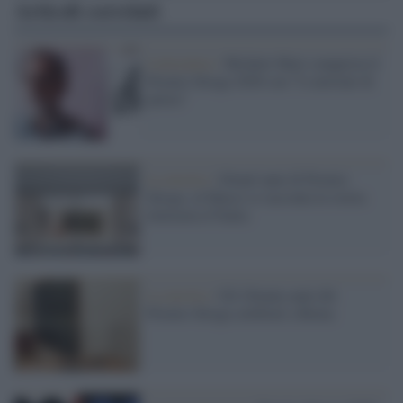
Articoli correlati
Letteratura /
Michele Mari conquista il
Premio Strega 2026 con “I convitati di
pietra”
La mostra /
Ottant’anni di Premio
Strega: al Macro si racconta la storia
letteraria d’Italia
La mostra /
Gli Ottanta anni del
Premio Strega celebrati a Roma