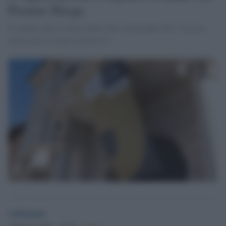
Premio Strega
Il sindaco apre le porte della città, auspicando che "si possa
tenere qui la serata conclusiva".
redazione