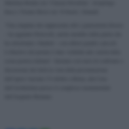
Marilena Renda con ‘Cinema Persefone’, Arcipelago
Itaca e Tiziano Rossi con ‘Il brusìo’, Einaudi.
“Una cinquina che rappresenta stili e generazioni diverse
– ha aggiunto Petrocchi, anche membro della giuria che
ha selezionato i finalisti – con editori grandi e piccoli.
L’obiettivo del premio è dare visibilità alla varietà della
scena poetica italiana”. Iniziano così mesi di confronto e
discussione dei titoli in vista della proclamazione
dell’opera vincente l’8 ottobre a Roma, alla Casa
dell’Architettura presso il complesso monumentale
dell’Acquario Romano.