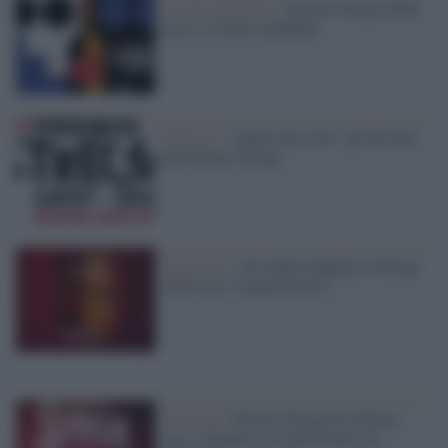
La presentazione /
Premio Strega 2026:
ecco i 12 libri candidati
Editoria /
“Quasi una vita”, gli 80 anni
del Premio Strega
Il premio /
Ad Andrea Bajani lo Strega
2025 con "L'anniversario"
La finale /
Premio Strega all’ultimo
atto: i finalisti e le previsioni sul