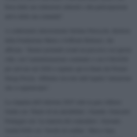
forza delle sue istituzioni culturali e alla partecipazione
attiva della sua comunità”.
A confermarlo ulteriormente Stefano Petrocchi, direttore
della Fondazione Maria e Goffredo Bellonci, che
afferma: “Stiamo portando avanti un percorso con questa
città, con l’amministrazione comunale e con il MAXXI
per arrivare nel 2026 a ospitare qui la finale del Premio
Strega Poesia. Abbiamo ricevuto dall’Aquila l’attenzione
che ci aspettavamo”.
La cinquina dell’edizione 2025 vede in gara Alfonso
Guida con ‘Diario di un autodidatta’, Guanda, Giancarlo
Pontiggia con ‘La materia del contendere’, Garzanti,
Jonida Prifti con ‘Sorelle di confine’, Marco Saya,