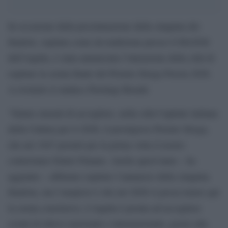
In occasione della proclamazione della cinquina dei
finalisti, ospitata come da tradizione presso il MAXXI
dell’Aquila, è stata annunciata l’intenzione della città di
ospitare la serata finale del Premio Strega Poesia 2026.
A rivelarlo il sindaco Pierluigi Biondi.
“Siamo onorati di accogliere, nella città Capitale italiana
della Cultura per il 2026, il prestigioso Premio Strega,
che nel 1947 premiò per la prima volta il nostro
conterraneo Ennio Flaiano. Anche quest’anno – ha
aggiunto – abbiamo ospitato l’annuncio della cinquina
finalista, ma l’auspicio è che nel 2026 si possa tenere qui
la serata conclusiva. L’Aquila è pronta ad accogliere
eventi di rilievo nazionale e internazionale, grazie alla