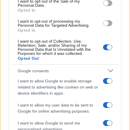
L'evento /
Cent'anni di Turandot: torna a Verona lo
I want to opt-out of the Sale of my
Personal Data.
not limited to your visit or usage behaviour. You may click to
spettacolo di Zeffirelli
Opted In
grant or deny consent to Google and its third-party tags to
use your data for below specified purposes in below Google
I want to opt-out of processing my
consent section.
Personal Data for Targeted Advertising.
Opted In
I want to opt-out of Collection, Use,
Retention, Sale, and/or Sharing of my
Personal Data that Is Unrelated with the
Purposes for which it was collected.
Opted Out
Google consents
I want to allow Google to enable storage
related to advertising like cookies on web or
Syndication
Culture
device identifiers in apps.
Salute
Globalist
I want to allow my user data to be sent to
Google for online advertising purposes.
Megachip
Globalscience
I want to allow Google to send me
GiULia
Globalsport
personalized advertising.