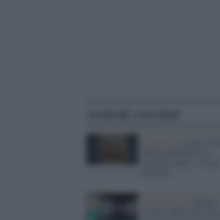
Articoli correlati
La mostra /
Al Met di 
York un Raffaello tra
concreta realtà e visione
innovata
Il programma /
Milano-
Cortina 2026: non solo 