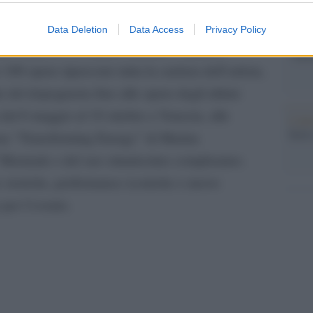
Data Deletion
Data Access
Privacy Policy
Il ce
enova, presso il Palazzo Ducale, “Mimmo
"TITO
00 opere ripercorre tutta la carriera dell’artista,
e del dopoguerra fino alle opere degli ultimi
 dal 6 maggio al 19 ottobre a Venezia, alle
L'att
Seri
ena “Transforming Energy” di Marina
 Biennale e del suo ottantesimo compleanno.
 storiche, performance iconiche e nuove
 per l’evento.
pp