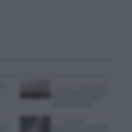
New
L'omaggio /
Vienna celebra
l’Italia: il Kunsthistorisches
Museum dedica un intero
anno all’arte italiana
Arte /
Ovidio al
sport,
Rijksmuseum: il mito della