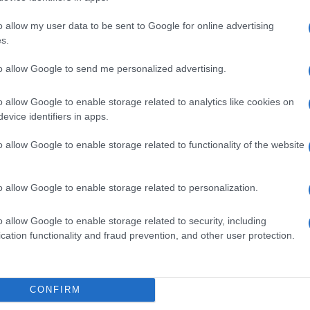
barch
dall'e
o allow my user data to be sent to Google for online advertising
tentat
s.
ia presso la Galleria Nazionale dell’Umbria
servil
europ
luzione nell’Umbria del Trecento”, dedicata
to allow Google to send me personalized advertising.
dei m
 Francesco e l’arte di Giotto. La mostra illustra
o allow Google to enable storage related to analytics like cookies on
rizzato dall’abbandono dello stile bizantino e dal
I car
evice identifiers in apps.
sfila
trodotto dal maestro fiorentino.
mart
o allow Google to enable storage related to functionality of the website
enze, la città dell’arte. Nell’autunno 2026 le
o allow Google to enable storage related to personalization.
Magnifico 1492”, dedicata a Lorenzo de’ Medici.
La sc
dell’
ere provenienti da tutto il mondo e ricostruisce
nume
o allow Google to enable storage related to security, including
ione d’arte del celebre mecenate del
cation functionality and fraud prevention, and other user protection.
. Dal 14 marzo al 23 agosto Palazzo Strozzi
Il me
tra ripercorre tutta la sua carriera, dalle prime
guida
CONFIRM
 Quaranta fino alle celebri tele astratte degli