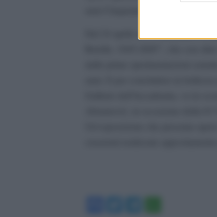
anni Cinquanta e Sessanta.
Dal 24 aprile al 13 settembre a G
Rotella. 1945-2005”, che con oltre 1
dalle prime sperimentazioni astratt
anni. E per concludere in bellezza
Gallerie dell’Accademia, va in sc
Abramović, in occasione della 61ª
Un’esposizione che presenta opere
creazioni realizzate appositamente
Facebook
Twitter
Telegram
WhatsA