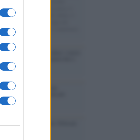
e cariche di aiuti umanitari assalite
sercito israeliano. Una guerra atroce, il
ivo di disumanizzazione delle vittime, il
ismo del governo italiano e degli altri
ei, il ritorno al colonialismo. L'importanza
ovimenti.
ri /
Carnevale Guidonia, sabato 1 marzo
ta notturna e villaggio in pineta fino a
edì grasso
operta /
Oplontis, le vittime
eruzione del Vesuvio furono più
rose del previsto
dagliere /
Europei di nuoto: Pellecani
 una super Italia