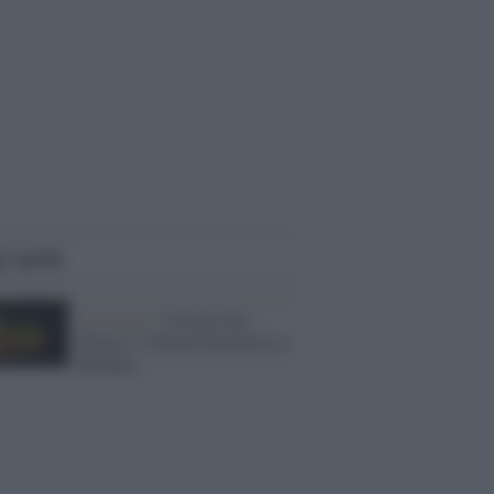
i anche
La mostra /
Giorgio De
Chirico: l'ultima metafisica a
Modena