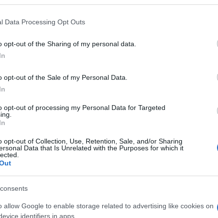
 that may further disclose it to other third parties.
 90 opere degli artisti appartenenti al
 that this website/app uses one or more Google services and may gath
l Data Processing Opt Outs
 il loro progetto culturale e risorgimentale. Dal
including but not limited to your visit or usage behaviour. You may click 
 to Google and its third-party tags to use your data for below specifi
e visitabile “Kiefer. Le Alchimiste” di Anselm
o opt-out of the Sharing of my personal data.
ogle consent section.
e alle donne alchimiste e al loro ruolo nella
In
Ulti
o opt-out of the Sale of my Personal Data.
In
gno Palazzo Barberini ospita la mostra “Bernini
to opt-out of processing my Personal Data for Targeted
to tra Gian Lorenzo Bernini e Maffeo Barberini,
ing.
In
ripercorre in sei sezioni la carriera dell’artista,
o importanti opere provenienti da prestigiose
o opt-out of Collection, Use, Retention, Sale, and/or Sharing
ersonal Data that Is Unrelated with the Purposes for which it
lected.
Out
L'int
iugno Palazzo Roverella accoglie “Zandomeneghi
Gaza:
consents
solle
 e Parigi”, che racconta il rapporto artistico e
o allow Google to enable storage related to advertising like cookies on
Il Se
ndo il dialogo tra tradizione e avanguardia
evice identifiers in apps.