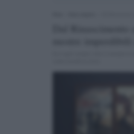
Home
>
Senza categoria
>
Dal Rinascimento a
Dal Rinascimento a
mostre imperdibili
Ecco quali saranno e dove si terranno le m
stanno facendo la storia.