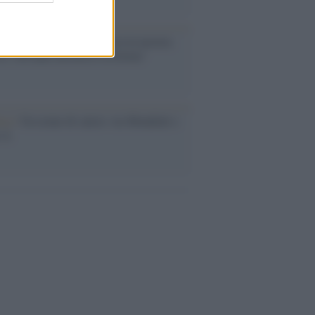
ntenario /
A L'Aquila arriva la mostra
, 100 anni attraverso la forma"
esa /
Un estate di calcio: tra Mondiali e
e A