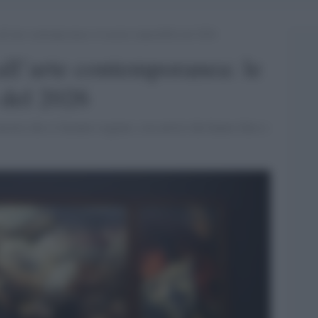
ll’arte contemporanea: le mostre imperdibili del 2026
ll’arte contemporanea: le
 del 2026
ostre che ci faranno sognare, con artisti che hanno fatto e