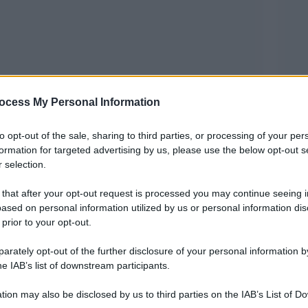
ocess My Personal Information
 d’arte nel 2026 con mostre che riguardano sia
rtendo dai grandi pilastri Giotto e Bernini e
to opt-out of the sale, sharing to third parties, or processing of your per
formation for targeted advertising by us, please use the below opt-out s
rina Abramovic, Rothko e Rotella. A Brescia, nei
 selection.
ue una nuova sensibilità che influenzò molte
 that after your opt-out request is processed you may continue seeing i
ttura, scultura, architettura, grafica, moda,
ased on personal information utilized by us or personal information dis
0 opere questo periodo è al centro della mostra
 prior to your opt-out.
a, Davide Dotti e Anna Villari e ospitata a
rately opt-out of the further disclosure of your personal information by
o al 14 giugno.
he IAB’s list of downstream participants.
tion may also be disclosed by us to third parties on the IAB’s List of 
ue importanti mostre: dal 3 febbraio al 14