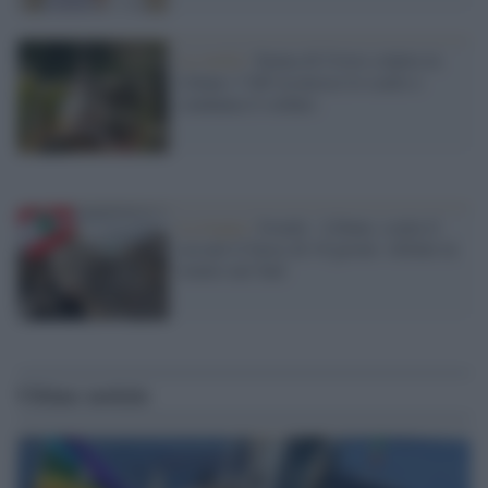
La verità /
Statua di Cristo colpita in
Libano: l’Idf riconosce lo scatto e
condanna il soldato
La tregua /
Israele - Libano, scatta il
cessate il fuoco di 10 giorni: sfollati in
rientro nel Sud
Ultime notizie