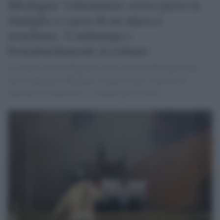
Michigan: l'attentatore aveva perso la
famiglia a causa di un attacco
israeliano. Continuano i
bomabardamenti in Libano.
Si chiama Ayman Ghazaleh l'uomo artefice della sparatoria
nella sinagoga in Michigan. Intanto Israele continua ad
attaccare il Libano dove si contano già 25 morti.