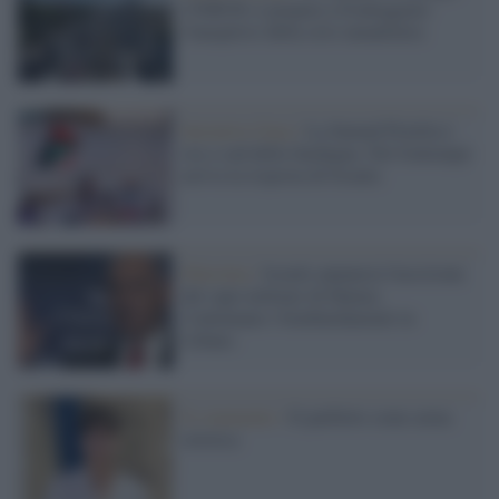
UNHCR si prepara a fronteggiare
l'inasprirsi della crisi umanitaria
Iniziative Gaza /
La Sumud Flotilla è
ora a sud della Sardegna. Nel frattempo
arriva la risposta di Israele.
Palestina /
Israele annuncia l'uccisione
del capo militare di Hamas.
Continuano i bombardamenti in
Libano.
Il commento /
Il patibolo come arma
retorica