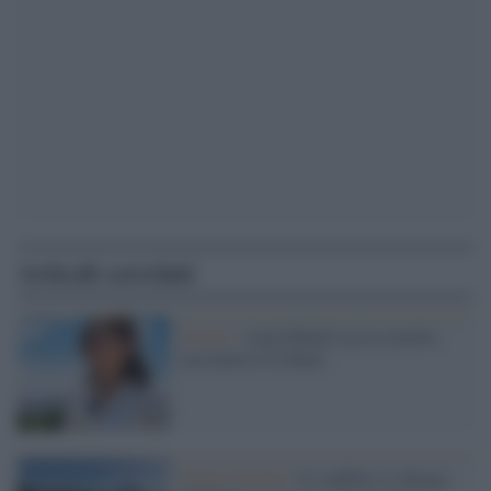
Articoli correlati
Il lutto /
Amal Khalil uccisa mentre
raccontava il Libano
Medio Oriente /
Il conflitto si allarga,