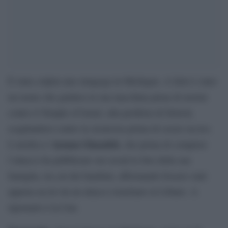
È stata colpita una sinagoga in Michigan. A farlo è stato
un uomo che guidava la sua macchina piena di mortai
contro il Temple of Israel, alla periferia di Detroit,
scagliandosi contro la sicurezza prima di essere ucciso.
Ayman Ghazaleh
L’artefice è
, che prima di compiere
l’attacco ha pubblicato sui social le foto della sua
famiglia, tra cui dei bambini, affermando fossero stati
appena uccisi da un attacco israeliano in Libano. A
riportarlo è la Cnn.