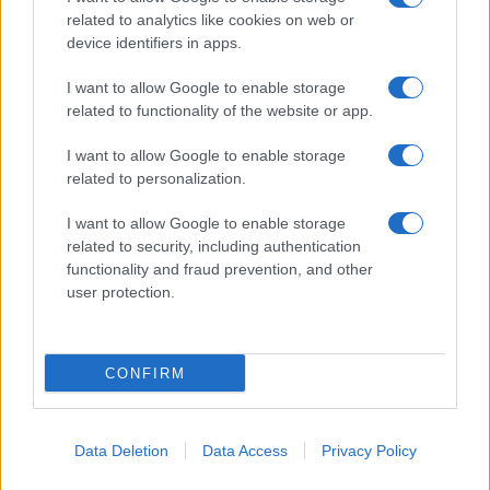
related to analytics like cookies on web or
device identifiers in apps.
Giornale dello
Facebook
I want to allow Google to enable storage
Spettacolo
related to functionality of the website or app.
Twitter
Wondernet
I want to allow Google to enable storage
Cookie Policy
related to personalization.
Giuliana Sgrena
Chi siamo
I want to allow Google to enable storage
related to security, including authentication
Mastodon
functionality and fraud prevention, and other
user protection.
Preferenze Privacy
CONFIRM
©2020 Tivoli • All right reserved.
Data Deletion
Data Access
Privacy Policy
Syndication