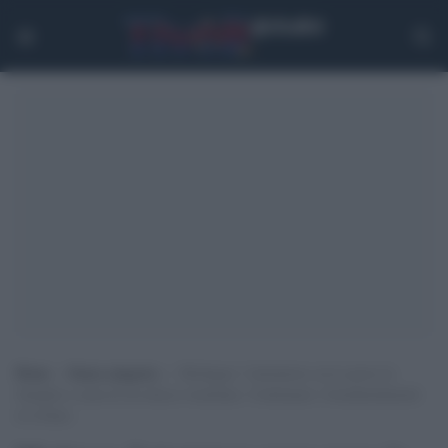
Home
>
Senza categoria
>
Michigan: l’attentatore aveva perso la
famiglia a causa di un attacco israeliano. Continuano i bomabardamenti
in Libano.