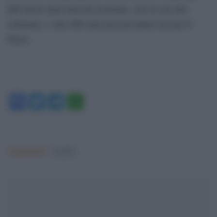
dall’inizio degli attacchi israeliani, cioé in sole due
settimane, e oltre 800 mila persone hanno lasciato il
Paese.
Facebook
Twitter
Telegram
WhatsApp
Argomenti:
israele