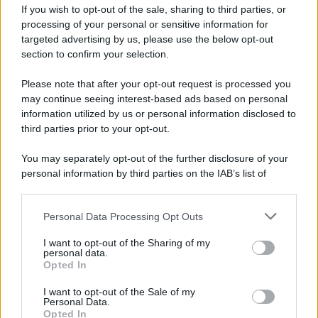
If you wish to opt-out of the sale, sharing to third parties, or
processing of your personal or sensitive information for
targeted advertising by us, please use the below opt-out
Il ricordo /
Le radici di Francesco
section to confirm your selection.
Please note that after your opt-out request is processed you
may continue seeing interest-based ads based on personal
information utilized by us or personal information disclosed to
L'album /
"Timeless", il nuovo album postumo di Prince
third parties prior to your opt-out.
racconta quattro decenni di creatività
You may separately opt-out of the further disclosure of your
personal information by third parties on the IAB’s list of
downstream participants.
L'inaugurazione /
Cuneo inaugura Esseci: il nuovo polo
Personal Data Processing Opt Outs
This information may also be disclosed by us to third parties
culturale nell’ex ospedale di Santa Croce
on the IAB’s List of Downstream Participants that may further
I want to opt-out of the Sharing of my
disclose it to other third parties.
personal data.
Opted In
Please note that this website/app uses one or more Google
services and may gather and store information including but
Musica /
Love Sensation, il primo duetto di Madonna e Kylie
I want to opt-out of the Sale of my
Personal Data.
not limited to your visit or usage behaviour. You may click to
Minogue
Opted In
grant or deny consent to Google and its third-party tags to