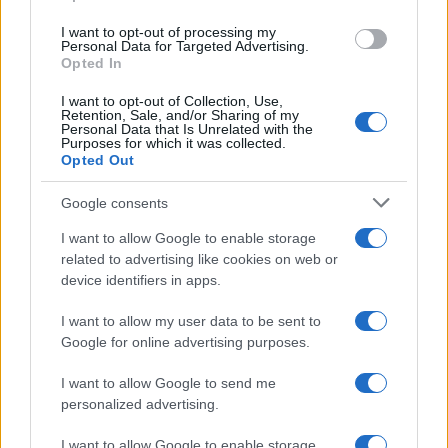
use your data for below specified purposes in below Google
I want to opt-out of processing my
consent section.
Personal Data for Targeted Advertising.
Opted In
I want to opt-out of Collection, Use,
Retention, Sale, and/or Sharing of my
Personal Data that Is Unrelated with the
Purposes for which it was collected.
Opted Out
Google consents
I want to allow Google to enable storage
related to advertising like cookies on web or
Syndication
Culture
device identifiers in apps.
Salute
Globalist
I want to allow my user data to be sent to
Google for online advertising purposes.
Megachip
Globalscience
I want to allow Google to send me
GiULia
Globalsport
personalized advertising.
Prima Pagina
I want to allow Google to enable storage