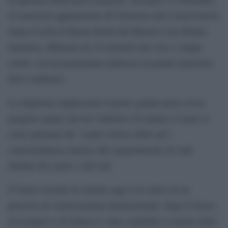
42 musicisti appartenenti all’Orchestra del Conservatorio
Santa Cecilia di Roma diretti dal Maestro Luis Rafael
Salomon, affiancati da 18 elementi del coro e cinque
solisti, con un programma dedicato al grande repertorio
lirico-sinfonico.
La riapertura rappresenta il primo grande passo di un
progetto ampio che ha l’obiettivo di rendere il teatro il
cuore pulsante del “centro storico delle arti”,
controtendenza rispetto allo spopolamento di città
italiane del centro e del sud.
Il Teatro Sociale di Amelia oggi è al centro di un
percorso di valorizzazione internazionale: dopo il lavoro
di recupero e di rilancio è stato candidato a entrare nella