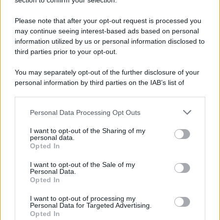
section to confirm your selection.
d’autore italiana
Please note that after your opt-out request is processed you
may continue seeing interest-based ads based on personal
information utilized by us or personal information disclosed to
L'anniversario /
90 anni di Yves Saint Laurent, tra moda e
third parties prior to your opt-out.
scandali
You may separately opt-out of the further disclosure of your
personal information by third parties on the IAB’s list of
downstream participants.
Le programmazioni /
I documentari RAI che raccontano
Personal Data Processing Opt Outs
This information may also be disclosed by us to third parties
l'Italia: da Mennea, a Tina Anselmi sino a Renzo Piano è
on the IAB’s List of Downstream Participants that may further
atteso un autunno tra grandi biografie, cultura, sport e crime
I want to opt-out of the Sharing of my
disclose it to other third parties.
personal data.
Opted In
Please note that this website/app uses one or more Google
services and may gather and store information including but
L'evento /
Cent'anni di Turandot: torna a Verona lo
I want to opt-out of the Sale of my
Personal Data.
not limited to your visit or usage behaviour. You may click to
spettacolo di Zeffirelli
Opted In
grant or deny consent to Google and its third-party tags to
use your data for below specified purposes in below Google
I want to opt-out of processing my
consent section.
Personal Data for Targeted Advertising.
Opted In