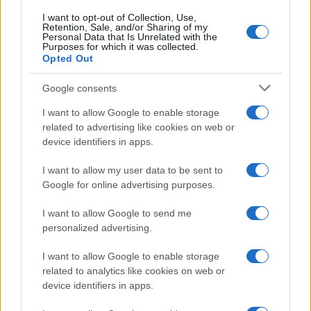
I want to opt-out of Collection, Use,
Retention, Sale, and/or Sharing of my
Personal Data that Is Unrelated with the
Purposes for which it was collected.
Opted Out
Google consents
I want to allow Google to enable storage
related to advertising like cookies on web or
Syndication
Culture
device identifiers in apps.
Salute
Globalist
I want to allow my user data to be sent to
Google for online advertising purposes.
Megachip
Globalscience
I want to allow Google to send me
GiULia
Globalsport
personalized advertising.
Prima Pagina
I want to allow Google to enable storage
related to analytics like cookies on web or
device identifiers in apps.
Giornale dello
Facebook