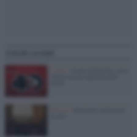
Articoli correlati
L’evento /
40 anni di Dylan Dog: arriva
a Roma la prima rappresentazione
teatrale
Il festival /
Radicondoli, quarant'anni
di teatro