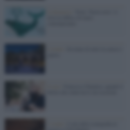
La kermesse /
Torna ‘Nuove terre’, il
festival diffuso di teatro
contemporaneo
L'evento /
Ercolano di notte tra amore e
guerra
Il caso /
Francesco Chiantese, quando il
diritto alla salute ha le sue eccezioni
L’evento /
L’arte della scenografia in
mostra a Villa Badoer