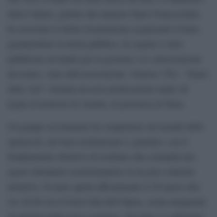
della Cultura, guidato dal ministro Dario Franceschini,
ha esercitato il diritto di prelazione acquisendo il bene,
garantendone la tutela pubblica. In seguito è stato
pubblicato un bando per la gestione e la valorizzazione
del teatro, vinto dall’associazione “Ameria 1782 – Teatro
delle Arti”, formata da nove professionisti under 40
legati al territorio di Amelia, in provincia di Terni.
Un gruppo accomunato da competenze nel mondo dello
spettacolo, dei beni architettonici e giuridici, con il
fondamentale obiettivo di restituire alla comunità uno
spazio identitario trasformandolo in un polo culturale
attrattivo. Il teatro aprirà ufficialmente il 28 marzo alle
ore 20.00 con il Gran Galà dell’Opera, serata inaugurale
di apertura della nuova stagione. Sul palco si esibiranno