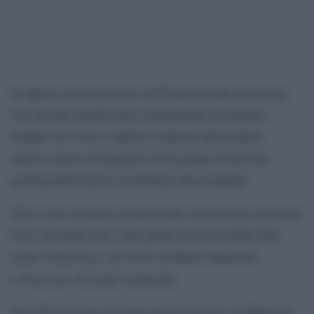
Il sipario torna ad alzarsi sul Teatro Sociale di Amelia.
Uno dei più antichi teatri condominiali all’italiana,
fondato nel 1782 e simbolo culturale dell’Umbria,
rinasce grazie all’impegno di un gruppo di giovani
professionisti decisi a restituirlo alla comunità.
Non è solo un luogo di spettacolo, ma un pezzo di storia:
tra le sue mura sono state girate scene di celebri film
Il Marchese del Grillo
come
di Mario Monicelli
Pinocchio
e
di Luigi Comencini.
Nel 2022 il teatro era stato messo all’asta e il Ministero