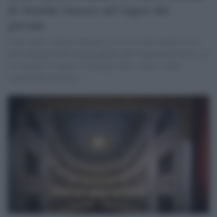
di Amelia rinasce nel segno dei
giovani
Dopo quattro anni di chiusura, lo storico teatro umbro torna
alla comunità. Dalla tutela pubblica alla candidatura Unesco, al
via una nuova stagione all’insegna della cultura e della
rinascita del territorio.