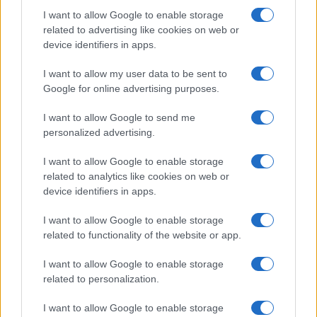
I want to allow Google to enable storage
related to advertising like cookies on web or
Syndication
Culture
device identifiers in apps.
Salute
Globalist
I want to allow my user data to be sent to
Google for online advertising purposes.
Megachip
Globalscience
I want to allow Google to send me
GiULia
Globalsport
personalized advertising.
Prima Pagina
I want to allow Google to enable storage
related to analytics like cookies on web or
device identifiers in apps.
Giornale dello
Facebook
I want to allow Google to enable storage
Spettacolo
related to functionality of the website or app.
Twitter
Wondernet
I want to allow Google to enable storage
Cookie Policy
related to personalization.
Giuliana Sgrena
Chi siamo
I want to allow Google to enable storage