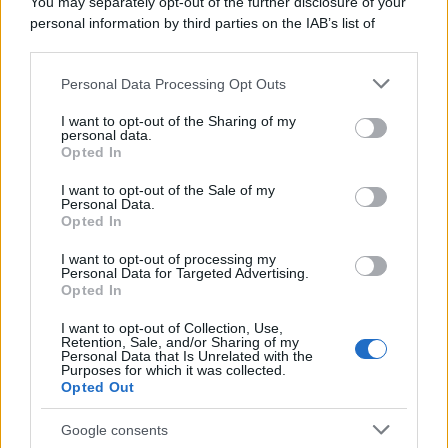
You may separately opt-out of the further disclosure of your
personal information by third parties on the IAB’s list of
downstream participants.
Il medagliere /
Europei di nuoto: Pellecani guida una super
Personal Data Processing Opt Outs
This information may also be disclosed by us to third parties
Italia
on the IAB’s List of Downstream Participants that may further
I want to opt-out of the Sharing of my
disclose it to other third parties.
personal data.
Opted In
Please note that this website/app uses one or more Google
services and may gather and store information including but
Il centenario /
A L'Aquila arriva la mostra "TITO, 100 anni
I want to opt-out of the Sale of my
Personal Data.
not limited to your visit or usage behaviour. You may click to
attraverso la forma"
Opted In
grant or deny consent to Google and its third-party tags to
use your data for below specified purposes in below Google
I want to opt-out of processing my
consent section.
Personal Data for Targeted Advertising.
Opted In
I want to opt-out of Collection, Use,
Retention, Sale, and/or Sharing of my
Personal Data that Is Unrelated with the
Purposes for which it was collected.
Opted Out
Google consents