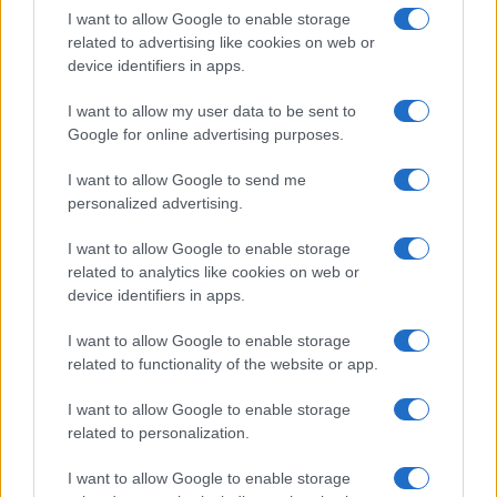
I want to allow Google to enable storage
related to advertising like cookies on web or
Syndication
Culture
device identifiers in apps.
Salute
Globalist
I want to allow my user data to be sent to
Google for online advertising purposes.
Megachip
Globalscience
I want to allow Google to send me
GiULia
Globalsport
personalized advertising.
Prima Pagina
I want to allow Google to enable storage
related to analytics like cookies on web or
device identifiers in apps.
Giornale dello
Facebook
I want to allow Google to enable storage
Spettacolo
related to functionality of the website or app.
Twitter
Wondernet
I want to allow Google to enable storage
Cookie Policy
related to personalization.
Giuliana Sgrena
Chi siamo
I want to allow Google to enable storage