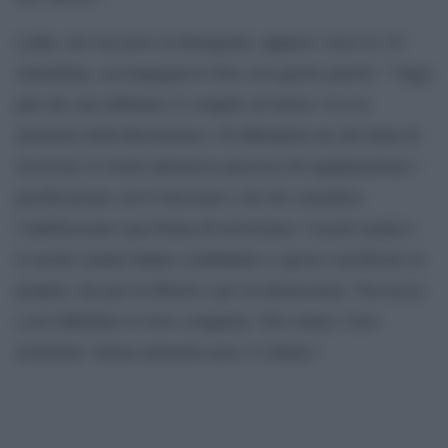
Laika, nel suo post su Instagram, apparso verso le 10
stamattina, accompagna le foto con queste parole: ” Oggi
più che mai abbiamo il compito di tenere viva la
memoria della Resistenza e di difenderla da chi tenta di
riscrivere la storia attraverso processi di equiparazione /
pacificazione con il fascismo e da chi considera
l’antifascismo una forma di terrorismo. I nostri nonni e
le nostre nonne hanno combattuto e spesso sacrificato la
propria vita per la libertà e per la democrazia. Ora tocca
a noi difendere le loro conquiste. Noi siamo i loro
testimoni. Senza memoria non c’è futuro”.