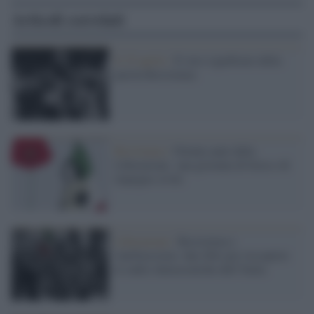
Articoli correlati
Il 25 aprile /
Il vero significato della
parola Resistenza
Resistenza /
Ottanta anni dalla
Liberazione: una giornata di festa e di
impegno civile
Liberazione /
Resistenza e
Antifascismo: due libri per riscoprire
le radici democratiche dell’Italia