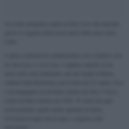
Un nonno partigiano regala un fiore rosso alla nipotina:
questo il soggetto della nuova opera della street artist
Laika.
Join
L’opera, realizzata in collaborazione con i collettivi
the Resistance
Artivismo
e
, è apparsa stanotte su un
muro nella zona Garbatella, uno dei luoghi di Roma
simbolo della Resistenza, per la festa del 25 Aprile. Essa
Oltre il Ponte
è accompagnato da un brano estratto da
,
scritto da Italo Calvino nel 1959: “E vorrei che quei
nostri pensieri, quelle nostre speranze di allora
rivivessero in quel che tu speri, o ragazza color
dell’aurora”.