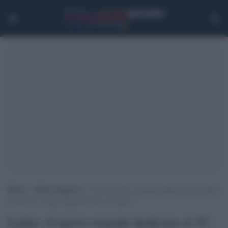
Home
>
Senza categoria
>
Laika: il nuovo murale dedicato al 25 aprile
ci dice che “Senza memoria non c’è futuro”
Laika: il nuovo murale dedicato al 25