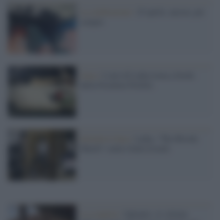
La celebrazione /
25 aprile, ancora, per
sempre
Gaza /
L'arte di Laika torna a bordo
della Freedom Flotilla
Iniziative Gaza /
Laika, “The Bloody
Match” contro Italia Israele
La scoperta /
Oplontis, le vittime