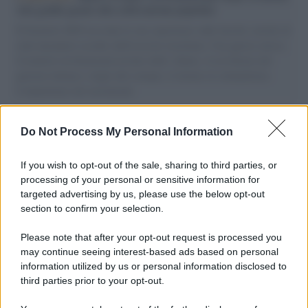
vele gonfie grazie alla sollevazione popolare
Il Senatore M5S racconta la sua esperienza sulle barche cariche di
aiuti umanitari assalite dall'esercito israeliano. Una guerra atroce,
il tentativo di disumanizzazione delle vittime, il servilismo del
governo italiano e degli altri europei, il ritorno al colonialismo.
L'importanza dei movimenti.
I carri /
Carnevale Guidonia, sabato 1 marzo sfilata notturna
Do Not Process My Personal Information
e villaggio in pineta fino a martedì grasso
If you wish to opt-out of the sale, sharing to third parties, or
processing of your personal or sensitive information for
targeted advertising by us, please use the below opt-out
Ambiente /
Incendio a Marco Simone, una lettura tecnica e
section to confirm your selection.
naturalistica sul grave incendio di sabato 8 Agosto.
Please note that after your opt-out request is processed you
may continue seeing interest-based ads based on personal
information utilized by us or personal information disclosed to
La scoperta /
Oplontis, le vittime dell’eruzione del Vesuvio
third parties prior to your opt-out.
furono più numerose del previsto