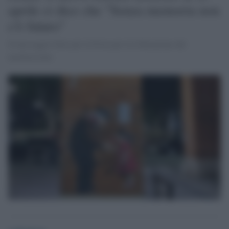
aprile ci dice che "Senza memoria non
c'è futuro"
Il messaggio forte per la Festa per la Liberazione dal
nazifascismo