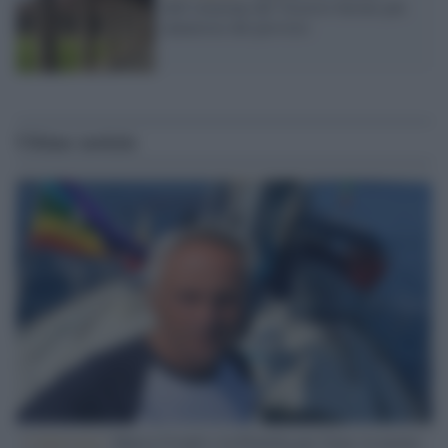
dell’eruzione del Vesuvio furono più
numerose del previsto
Ultime notizie
L'intervista /
Marco Croatti e la Flottilla per Gaza: le nostre