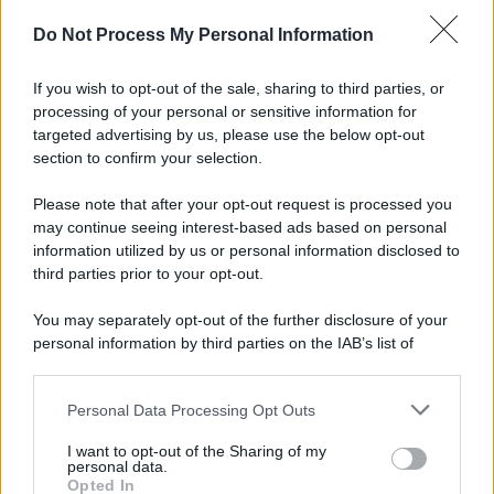
I carri /
Carnevale Guidonia, sabato 1 marzo sfilata notturna
Do Not Process My Personal Information
e villaggio in pineta fino a martedì grasso
If you wish to opt-out of the sale, sharing to third parties, or
processing of your personal or sensitive information for
targeted advertising by us, please use the below opt-out
La scoperta /
Oplontis, le vittime dell’eruzione del Vesuvio
section to confirm your selection.
furono più numerose del previsto
Please note that after your opt-out request is processed you
may continue seeing interest-based ads based on personal
information utilized by us or personal information disclosed to
Il medagliere /
Europei di nuoto: Pellecani guida una super
third parties prior to your opt-out.
Italia
You may separately opt-out of the further disclosure of your
personal information by third parties on the IAB’s list of
downstream participants.
Il centenario /
A L'Aquila arriva la mostra "TITO, 100 anni
Personal Data Processing Opt Outs
This information may also be disclosed by us to third parties
attraverso la forma"
on the IAB’s List of Downstream Participants that may further
I want to opt-out of the Sharing of my
disclose it to other third parties.
personal data.
Opted In