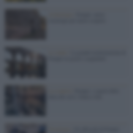
Archeologia /
Pompei: nuove
tecnologie per nuove scoperte
Lo studio /
La grande trasformazione di
Pompei tra pozzi e acquedotti
La scoperta /
Pompei, i segreti della
dieta dei servi: frutta e fave
Tecnologia /
Gli affreschi di Pompei