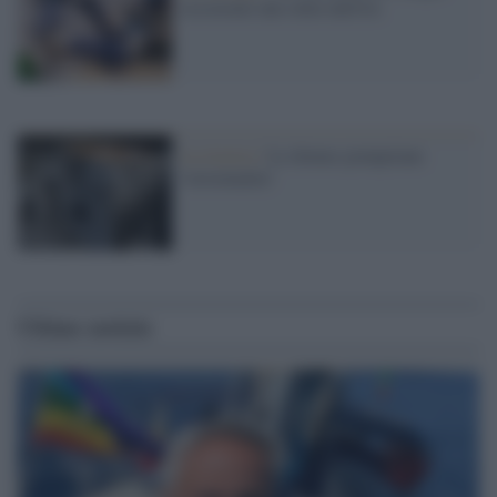
ricostruiti dal robot dell'IA
La ricerca /
Le domus pompeiane
'torremunite'
Ultime notizie