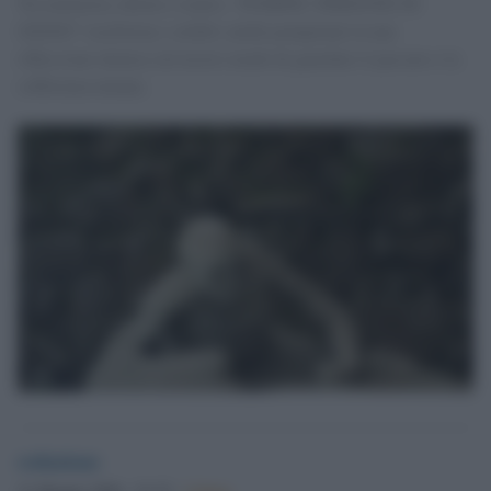
Tra memoria, dolore e teatro, "POMPEI. PERSONE DI
GESSO" trasforma i celebri calchi pompeiani in una
riflessione intensa sul nostro modo di guardare il passato e la
sofferenza umana.
redazione
21 Maggio 2026 - 21.33
Culture