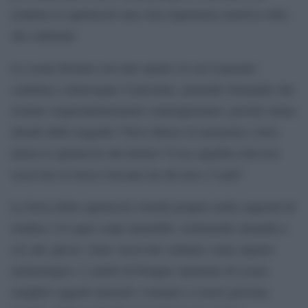
rendono lo spettacolo una vera esperienza emotiva oltre
che culturale.
La scena diventa così uno spazio in cui il passato
continua a interrogare il presente, ponendo domande che
restano sorprendentemente contemporanee: perché siamo
attratti dalle tragedie? Dove finisce la memoria e dove
inizia lo spettacolo del dolore? Cosa significa davvero
osservare le tracce lasciate da chi non c’è più?
La forza dello spettacolo risiede proprio nella capacità di
rendere vivi quei corpi immobili, restituendo umanità a
ciò che spesso viene osservato soltanto come reperto
archeologico. I calchi di Pompei smettono di essere
semplici oggetti museali e tornano a essere persone: