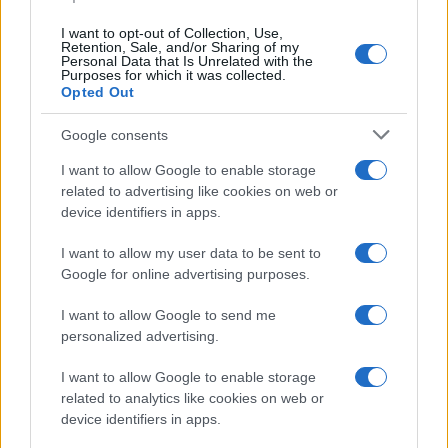
I want to opt-out of Collection, Use,
Retention, Sale, and/or Sharing of my
Personal Data that Is Unrelated with the
Purposes for which it was collected.
Opted Out
Google consents
I want to allow Google to enable storage
related to advertising like cookies on web or
Syndication
Culture
device identifiers in apps.
Salute
Globalist
I want to allow my user data to be sent to
Google for online advertising purposes.
Megachip
Globalscience
I want to allow Google to send me
GiULia
Globalsport
personalized advertising.
Prima Pagina
I want to allow Google to enable storage
related to analytics like cookies on web or
device identifiers in apps.