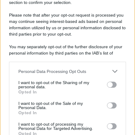
La scoperta /
Oplontis, le vittime dell’eruzione del Vesuvio
section to confirm your selection.
furono più numerose del previsto
Please note that after your opt-out request is processed you
may continue seeing interest-based ads based on personal
information utilized by us or personal information disclosed to
Il medagliere /
Europei di nuoto: Pellecani guida una super
third parties prior to your opt-out.
Italia
You may separately opt-out of the further disclosure of your
personal information by third parties on the IAB’s list of
downstream participants.
Il centenario /
A L'Aquila arriva la mostra "TITO, 100 anni
Personal Data Processing Opt Outs
This information may also be disclosed by us to third parties
attraverso la forma"
on the IAB’s List of Downstream Participants that may further
I want to opt-out of the Sharing of my
disclose it to other third parties.
personal data.
Opted In
Please note that this website/app uses one or more Google
services and may gather and store information including but
L'attesa /
Un estate di calcio: tra Mondiali e Serie A
I want to opt-out of the Sale of my
Personal Data.
not limited to your visit or usage behaviour. You may click to
Opted In
grant or deny consent to Google and its third-party tags to
use your data for below specified purposes in below Google
I want to opt-out of processing my
consent section.
Personal Data for Targeted Advertising.
Opted In