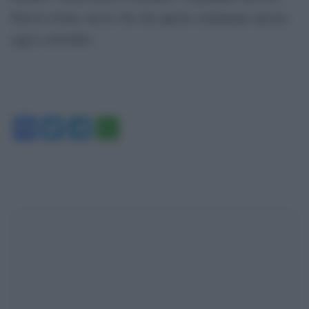
Non le rovine, ma le vite che queste continuano ancora
oggi a custodire.
Facebook
Twitter
Telegram
WhatsApp