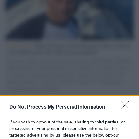
L'intervista /
Marco Croatti e la Flottilla per Gaza: le nostre
vele gonfie grazie alla sollevazione popolare
Il Senatore M5S racconta la sua esperienza sulle barche cariche di
aiuti umanitari assalite dall'esercito israeliano. Una guerra atroce,
il tentativo di disumanizzazione delle vittime, il servilismo del
governo italiano e degli altri europei, il ritorno al colonialismo.
L'importanza dei movimenti.
I carri /
Carnevale Guidonia, sabato 1 marzo sfilata notturna
Do Not Process My Personal Information
e villaggio in pineta fino a martedì grasso
If you wish to opt-out of the sale, sharing to third parties, or
processing of your personal or sensitive information for
targeted advertising by us, please use the below opt-out