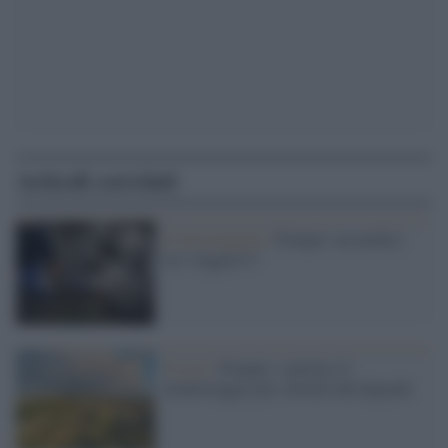
Articoli correlati
Il ritrovamento /
Pompei: un medico
tra i fuggitivi?
Il caso /
Pompei: concluso il
monitoraggio per salvarla dal degrado