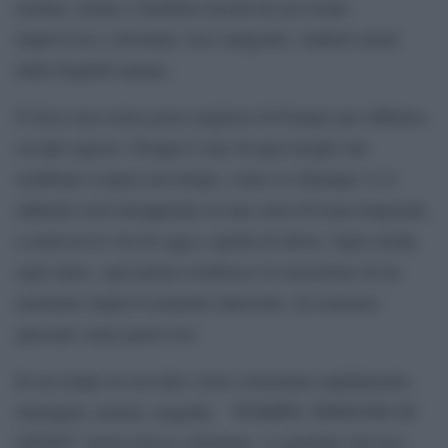
uomini, donne e bambini travolti da un evento
improvviso e diventati, loro malgrado, simboli eterni
della fragilità umana.
E forse non esiste posto migliore di Pompei per riflettere
su tutto questo. Pompei è uno di quei luoghi che
sembrano sospesi nel tempo, come se chiunque vi si
addentri resti intrappolato in una sorta di loop temporale,
a metà tra la vita di oggi e quella di allora. Ogni strada,
ogni muro, ogni pietra restituisce la sensazione di un
momento improvvisamente interrotto, di esistenze
spezzate senza preavviso.
In un tempo in cui tutto viene consumato rapidamente,
immagini, notizie, tragedie, “POMPEI. PERSONE DI
GESSO” invita invece a fermarsi. A guardare davvero.