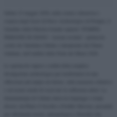
Sabato 23 maggio 2026, nella cornice silenziosa e
sospesa degli Scavi di Parco Archeologico di Pompei, il
Giardino della Palestra Grande ospiterà “POMPEI.
PERSONE DI GESSO – lezione recitata”, spettacolo
scritto da Valentina Cabiale e interpretato da Chiara
Galliano, nell’ambito della Notte dei Musei 2026.
Lo spettacolo supera i confini della semplice
divulgazione archeologica per trasformarsi in una
riflessione più ampia sul dolore, sulla memoria collettiva
e sul nostro modo di osservare la sofferenza altrui. La
drammaturgia di Cabiale intreccia linguaggi e tempi
diversi, da Plinio il Vecchio a Freddie Mercury, passando
per riferimenti storici, antropologici e filosofici che