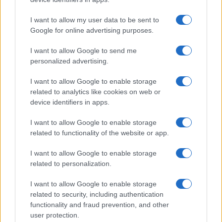
Salute
Globalist
I want to allow my user data to be sent to
Google for online advertising purposes.
Megachip
Globalscience
I want to allow Google to send me
GiULia
Globalsport
personalized advertising.
Prima Pagina
I want to allow Google to enable storage
related to analytics like cookies on web or
device identifiers in apps.
Giornale dello
Facebook
I want to allow Google to enable storage
Spettacolo
related to functionality of the website or app.
Twitter
Wondernet
I want to allow Google to enable storage
Cookie Policy
related to personalization.
Giuliana Sgrena
Chi siamo
I want to allow Google to enable storage
related to security, including authentication
Mastodon
functionality and fraud prevention, and other
user protection.
Preferenze Privacy