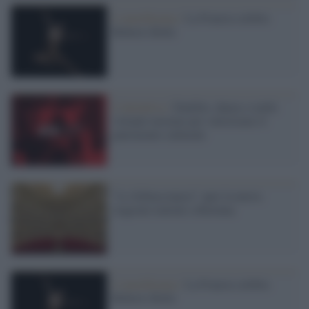
L'onorificenza /
La Francia celebra
Roberto Bolle
L'iniziativa /
DanSite, danza e realtà
virtuale insieme per valorizzare il
patrimonio culturale
"Lo Schiaccianoci" apre la nuova
stagione teatrale a Ravenna
L'onorificenza /
La Francia celebra
Roberto Bolle