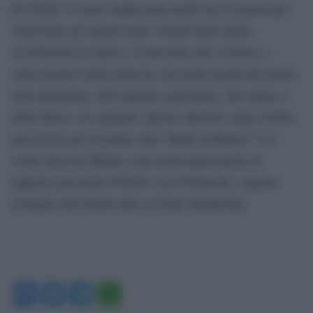
Per Bolle, l’evento rappresenta anche un’occasione per
valorizzare gli aspetti meno visibili della danza:
«Celebriamo la danza e la passione che ci unisce, i
valori positivi della bellezza, ma anche quelli del lavoro,
della disciplina, dell’impegno quotidiano, del sudore e
della fatica», ha spiegato. Questa edizione segna inoltre
una novità: per la prima volta “Ballo in Bianco” si è
svolto fuori da Milano, una scelta legata anche al
rapporto personale di Bolle con il Piemonte, regione
d’origine dell’artista nato a Casale Monferrato.
Facebook
Twitter
Telegram
WhatsApp