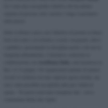
Ne è nata una coreografia collettiva che ha attirato
migliaia di persone sotto i portici e lungo il perimetro
della piazza.
Ballo in Bianco nasce con l’obiettivo di portare la danza
fuori dai teatri e avvicinarla a scuole, insegnanti, allievi
e pubblico, presentando la disciplina anche a chi non la
frequenta abitualmente. L’iniziativa, realizzata in
AssoDanza
Italia
collaborazione con
, sarà trasmessa su
Rai 1 il 14 giugno. Gli organizzatori parlano di numeri
record: le richieste avevano superato quota tremila, ma
non è stato possibile accoglierle tutte per i limiti di
spazio. “Di piazze potevamo riempirne due”, aveva
commentato Bolle alla vigilia.