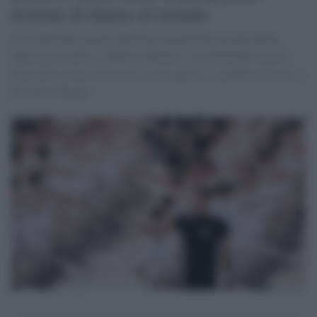
lezione di danza al mondo
Circa duemila giovani danzatori provenienti da tutta Italia
hanno preso parte a “Ballo in Bianco”, trasformando piazza
San Carlo in una sala prove a cielo aperto. A guidarli l’étoile’ e
Nicoletta Manni.