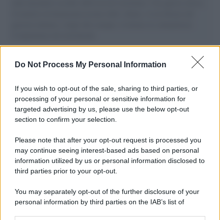
aiuti umanitari assalite dall'esercito israeliano. Una guerra atroce,
il tentativo di disumanizzazione delle vittime, il servilismo del
governo italiano e degli altri europei, il ritorno al colonialismo.
L'importanza dei movimenti.
I carri /
Carnevale Guidonia, sabato 1 marzo sfilata notturna
Do Not Process My Personal Information
e villaggio in pineta fino a martedì grasso
If you wish to opt-out of the sale, sharing to third parties, or
processing of your personal or sensitive information for
targeted advertising by us, please use the below opt-out
La scoperta /
Oplontis, le vittime dell’eruzione del Vesuvio
section to confirm your selection.
furono più numerose del previsto
Please note that after your opt-out request is processed you
may continue seeing interest-based ads based on personal
information utilized by us or personal information disclosed to
Il medagliere /
Europei di nuoto: Pellecani guida una super
third parties prior to your opt-out.
Italia
You may separately opt-out of the further disclosure of your
personal information by third parties on the IAB’s list of
downstream participants.