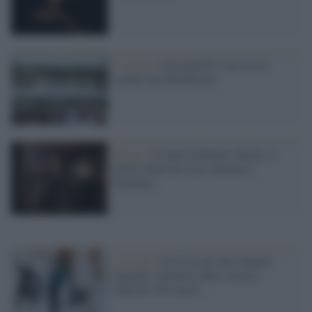
L’evento /
Orsolina28: l'arte tra le
colline del Monferrato
Danza /
50 anni di Roberto Bolle, il
primo ballerino che continua a
incantare
L'evento /
Festival dei Due Mondi:
domani l’apertura della sezione
dedicata alla danza