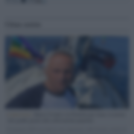
Ultime notizie
L'intervista /
Marco Croatti e la Flottilla per Gaza: le nostre
vele gonfie grazie alla sollevazione popolare
Il Senatore M5S racconta la sua esperienza sulle barche cariche di