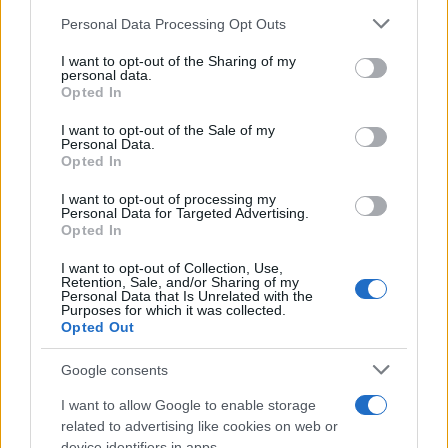
Il centenario /
A L'Aquila arriva la mostra "TITO, 100 anni
Personal Data Processing Opt Outs
This information may also be disclosed by us to third parties
attraverso la forma"
on the IAB’s List of Downstream Participants that may further
I want to opt-out of the Sharing of my
disclose it to other third parties.
personal data.
Opted In
Please note that this website/app uses one or more Google
services and may gather and store information including but
L'attesa /
Un estate di calcio: tra Mondiali e Serie A
I want to opt-out of the Sale of my
Personal Data.
not limited to your visit or usage behaviour. You may click to
Opted In
grant or deny consent to Google and its third-party tags to
use your data for below specified purposes in below Google
I want to opt-out of processing my
consent section.
Personal Data for Targeted Advertising.
Opted In
I want to opt-out of Collection, Use,
Retention, Sale, and/or Sharing of my
Personal Data that Is Unrelated with the
Purposes for which it was collected.
Opted Out
Google consents
I want to allow Google to enable storage
related to advertising like cookies on web or
Syndication
Culture
device identifiers in apps.