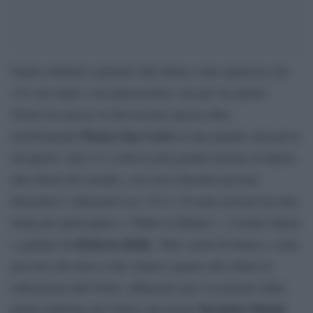
Siamo abituati a pensare alla danza come qualcosa che
vive nei teatri e sui palcoscenici, ma per un giorno
Torino ha messo in discussione questa idea,
Piazza San Carlo
trasformando
in una grande sala prove
all’aperto. Qui si è svolta la più grande lezione di danza
alla sbarra del mondo, con circa duemila giovani
danzatrici e danzatori tra i 10 e i 30 anni arrivati da tutta
Italia per partecipare a “Ballo in Bianco”, l’evento ideato
Roberto Bolle
e guidato da
. Tutti vestiti di bianco, come
previsto dal dress code, hanno seguito alla sbarra le
indicazioni dell’étoile, affiancato per l’occasione dalla
Nicoletta Manni
prima ballerina del Teatro alla Scala
.