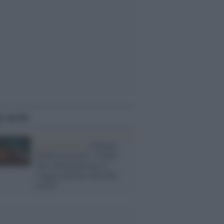
i anche
L'esposizione /
A Reggio
Emilia la mostra “Grand
Tour. Reinterpretare il
viaggio nell'arte del XXI
secolo”