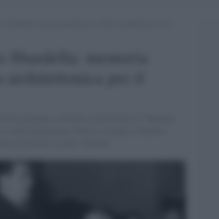
to Sbardella: memoria partigiana e cultura architettonica per il
to Sbardella: memoria
 architettonica per il
tà del partigiano, architetto e intellettuale di “Bandiera
e cultura progettuale. Mostre, ristampe e iniziative
nza di giustizia sociale e bellezza.