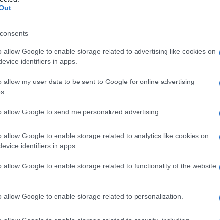
 da Sbardella pochi mesi dopo l’eccidio del 1944
Out
Il Se
Marco Trasciani
e di
, autore di “Una
barch
dall'e
diera Rossa a Roma”, e la postfazione di
consents
tentat
ezione ANPI di Palestrina. Il volume è un
o allow Google to enable storage related to advertising like cookies on
servil
evice identifiers in apps.
re la memoria immediata di uno dei crimini più
europ
dei m
che la Resistenza ebbe nella costruzione di
o allow my user data to be sent to Google for online advertising
s.
I car
sfila
to allow Google to send me personalized advertising.
ivio propone nuove occasioni di incontro con la
mart
Sbardella: dal 26 settembre sarà visitabile presso
o allow Google to enable storage related to analytics like cookies on
evice identifiers in apps.
a
un percorso espositivo, intitolato “La terra è di
Il ri
o allow Google to enable storage related to functionality of the website
 vicende biografiche, politiche e artistiche,
riflessione nazionale sulla memoria e sulle forme
o allow Google to enable storage related to personalization.
L'al
o allow Google to enable storage related to security, including