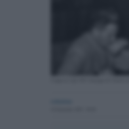
Congresso Cgil 1955: Giuseppe Di Vittorio (in
redazione
18 Settembre 2025 - 09.00