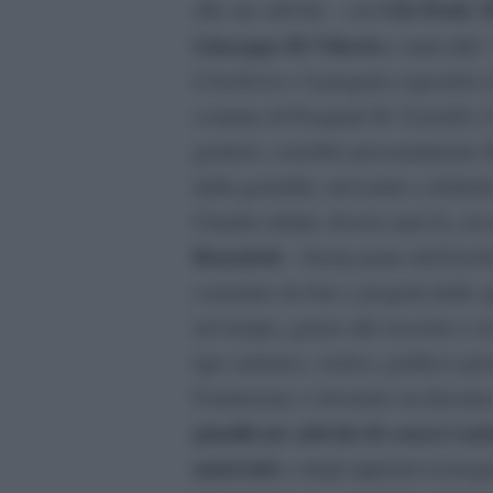
Giò Ponti, 
alle sue attività – con
Giuseppe Di Vittorio
e tanti altri 
L’Archivio e il progetto espositivo
comune di Pasquale B. Cicirelli e C
genitori, conobbe personalmente S
dalla genialità, arrivando a definir
Claudio infatti, diversi anni fa, ri
Benedetti
– buona parte dell’Archiv
corredato da foto e progetti delle o
nel tempo, grazie alle ricerche e 
tipo (artistico, storico, politico) p
Fondazioni, è divenuto ricchissim
pianificate attività di conservazi
materiale
e degli apparati iconogr