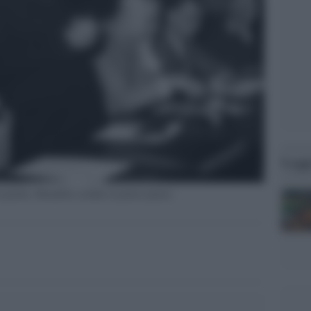
Legg
 piedi), Sbardella (seduto in primo piano)