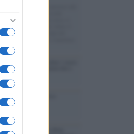
natore M5S racconta la sua esperienza sulle
e cariche di aiuti umanitari assalite
sercito israeliano. Una guerra atroce, il
ivo di disumanizzazione delle vittime, il
ismo del governo italiano e degli altri
ei, il ritorno al colonialismo. L'importanza
ovimenti.
ri /
Carnevale Guidonia, sabato 1 marzo
ta notturna e villaggio in pineta fino a
edì grasso
cordo /
Le radici di Francesco
bum /
"Timeless", il nuovo album