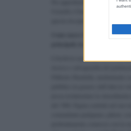
Per approfondire il progetto, abb
authenti
Cicirelli e Claudio Gatti, curatori 
questa riscoperta.
Come nasce l’idea dell’Archivio F
principali, tra memoria partigia
L’Archivio nasce nel 2019, con una 
ricerca e salvaguardia del patrimon
Filiberto Sbardella, mediamente co
pubblico in genere; dall’altra la v
possa testimoniare la straordinari
del ‘900. Figura centrale nel suo t
comandante partigiano, pittore, scul
profondamente connesso con la sua 