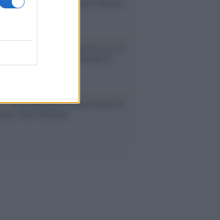
mo di Prince racconta quattro decenni
eatività
augurazione /
Cuneo inaugura Esseci: il
 polo culturale nell’ex ospedale di
a Croce
ca /
Love Sensation, il primo duetto di
nna e Kylie Minogue