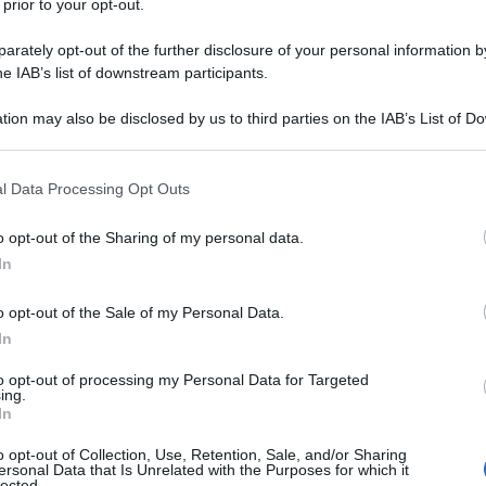
 capace di coniugare rigore e creatività. La sua
 prior to your opt-out.
mpegno civile e ricerca artistica, lasciando in
rately opt-out of the further disclosure of your personal information by
 ancora oggi di libertà, giustizia sociale e
he IAB’s list of downstream participants.
tion may also be disclosed by us to third parties on the IAB’s List of 
 that may further disclose it to other third parties.
o l’Archivio Filiberto Sbardella, un progetto
Ulti
 that this website/app uses one or more Google services and may gath
l Data Processing Opt Outs
relli e Claudio Gatti
, che si propone non solo
including but not limited to your visit or usage behaviour. You may click 
 to Google and its third-party tags to use your data for below specifi
 anche di valorizzare l’opera politica e culturale
o opt-out of the Sharing of my personal data.
ogle consent section.
e a nuove generazioni di cittadini e studiosi.
In
di memoria attiva, capace di unire il ricordo della
o opt-out of the Sale of my Personal Data.
 del contributo di Sbardella all’architettura e
In
to opt-out of processing my Personal Data for Targeted
ing.
In
ione è stata la recente ristampa anastatica di “I
L'int
Gaza:
mento Comunista d’Italia alle vittime delle
o opt-out of Collection, Use, Retention, Sale, and/or Sharing
ersonal Data that Is Unrelated with the Purposes for which it
solle
lected.