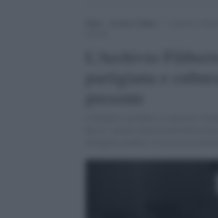
Home
>
Eventi e Cultura
>
L’Archivio Filiber
presente
L’Archivio Filiber
partigiana e cultura
presente
L'iniziativa custodisce e valorizza l’eredi
Rossa”, unendo memoria della Resistenza 
divulgative rendono viva la sua testimonia