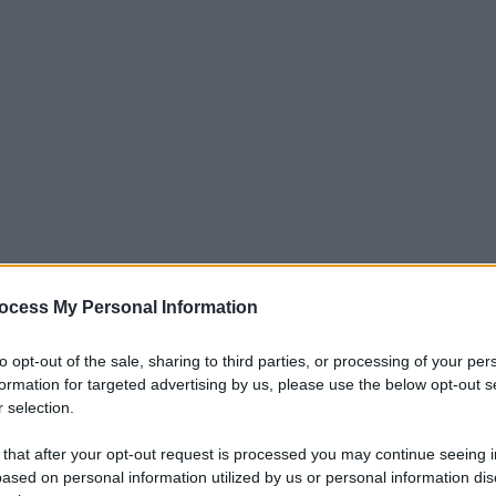
ocess My Personal Information
30 ottobre 1909 – Roma, 28 dicembre 1983) è
to opt-out of the sale, sharing to third parties, or processing of your per
formation for targeted advertising by us, please use the below opt-out s
sionata del Novecento italiano: partigiano nelle
 selection.
talia
(meglio noto come “Bandiera Rossa” dal
 that after your opt-out request is processed you may continue seeing i
Resistenza, militante politico nel dopoguerra,
ased on personal information utilized by us or personal information dis