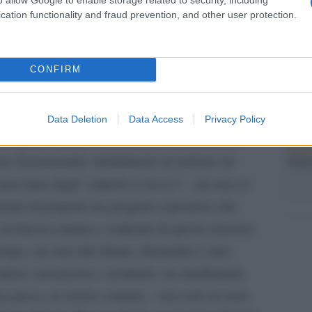
iamo rivolto alcune domande a Pasquale Biagio
postu
cation functionality and fraud prevention, and other user protection.
di cr
dell’Archivio Filiberto Sbardella e protagonisti di
L'in
CONFIRM
iliberto Sbardella e quali sono i suoi obiettivi
nuovo
Sant
na e valorizzazione dell’opera architettonica?
Data Deletion
Data Access
Privacy Policy
duplice finalità: da una parte il desiderio di
Musi
io documentale, intellettuale ed artistico di
Mado
addetti ai lavori
nosciuto dagli “
”, ma non al
olontà di proporre un progetto espositivo che
a ricchezza umana e culturale di questo maestro
empo, ma mai alla ribalta, Sbardella è stato
tore, mosaicista e architetto: un intellettuale
epoca, in stretto contatto – non solo in seno