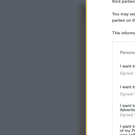
third parties
You may sepa
parties on t
This informa
Participants
Please note
Persona
information 
deny consent
I want t
in below Go
Opted 
I want t
Opted 
I want 
Advertis
Opted 
I want t
of my P
was col