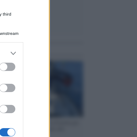
 third
Downstream
me notizie
er and store
to grant or
ed purposes
ervista /
Marco Croatti e la Flottilla per
 le nostre vele gonfie grazie alla
vazione popolare