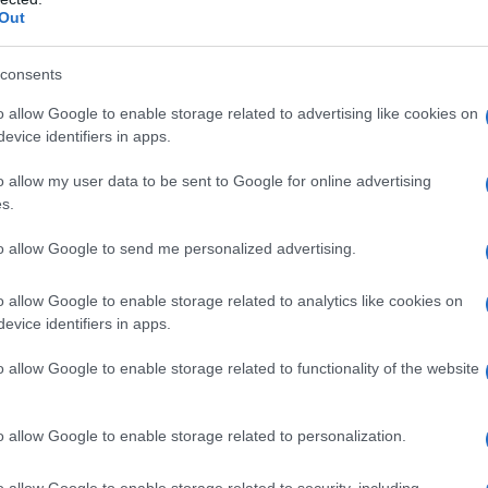
Out
Il Se
barch
dall'e
consents
tentat
o allow Google to enable storage related to advertising like cookies on
servil
evice identifiers in apps.
europ
dei m
o allow my user data to be sent to Google for online advertising
s.
I car
sfila
to allow Google to send me personalized advertising.
mart
o allow Google to enable storage related to analytics like cookies on
evice identifiers in apps.
Stefano Adami
XI canto del
attraversano l’
Tend
 una forma originale e coinvolgente: un
onlin
o allow Google to enable storage related to functionality of the website
artic
Provenzano Salvani
naggi del canto — da
a
Guinizzelli, fino a Cavalcanti e allo stesso
o allow Google to enable storage related to personalization.
contarsi in prima persona. Ne emerge una
Il ca
o allow Google to enable storage related to security, including