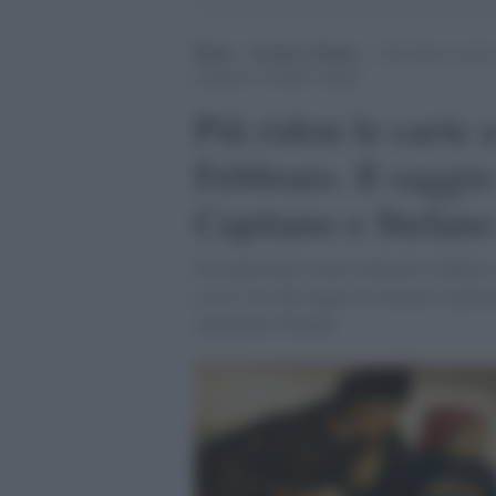
Home
>
Eventi e Cultura
>
Più ridon le carte
Capitano e Stefano Adami
Più ridon le carte
Febbraio. Il saggio
Capitano e Stefan
Un importante evento culturale a Subiaco,
e reso vivo dal saggio di Antonio Capitan
Antonietta Orlandi.