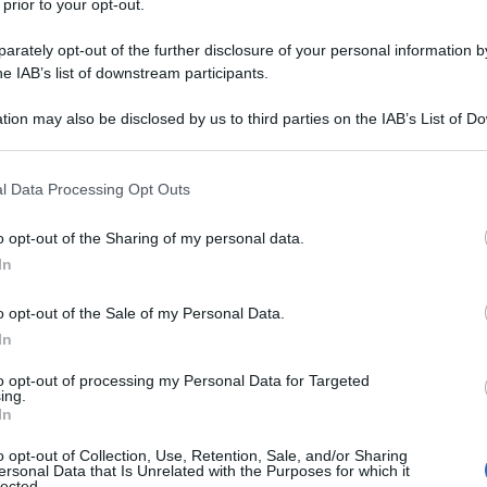
 prior to your opt-out.
rately opt-out of the further disclosure of your personal information by
he IAB’s list of downstream participants.
tion may also be disclosed by us to third parties on the IAB’s List of 
 that may further disclose it to other third parties.
Ulti
 that this website/app uses one or more Google services and may gath
l Data Processing Opt Outs
including but not limited to your visit or usage behaviour. You may click 
 to Google and its third-party tags to use your data for below specifi
o opt-out of the Sharing of my personal data.
ogle consent section.
In
o opt-out of the Sale of my Personal Data.
In
to opt-out of processing my Personal Data for Targeted
ing.
In
L'int
Gaza:
o opt-out of Collection, Use, Retention, Sale, and/or Sharing
ersonal Data that Is Unrelated with the Purposes for which it
solle
lected.