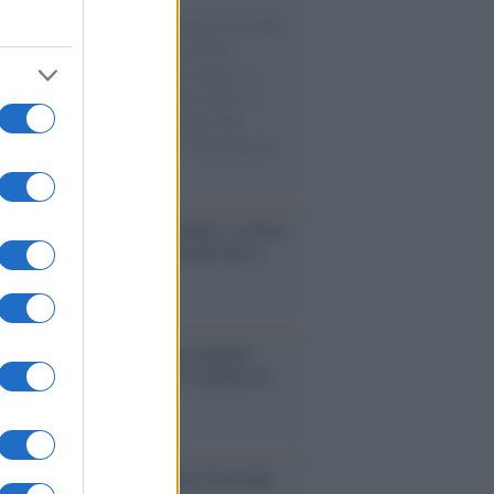
natore M5S racconta la sua esperienza sulle
e cariche di aiuti umanitari assalite
sercito israeliano. Una guerra atroce, il
ivo di disumanizzazione delle vittime, il
ismo del governo italiano e degli altri
ei, il ritorno al colonialismo. L'importanza
ovimenti.
ri /
Carnevale Guidonia, sabato 1 marzo
ta notturna e villaggio in pineta fino a
edì grasso
enze /
Sale il numero degli acquisti
e in Europa e aumentano le vendite di
oli second hand
so /
Trump ha quasi esaurito l'arsenale