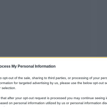
ocess My Personal Information
Più ridon le carte
naio, alla presentazione di
to opt-out of the sale, sharing to third parties, or processing of your per
 Scrocca di Villalba
ha significato entrare in
formation for targeted advertising by us, please use the below opt-out s
il presente. Non una semplice introduzione a un
 selection.
suggerire connessioni profonde, di quelle che
 that after your opt-out request is processed you may continue seeing i
 dopo che le parole si sono posate.
ased on personal information utilized by us or personal information dis