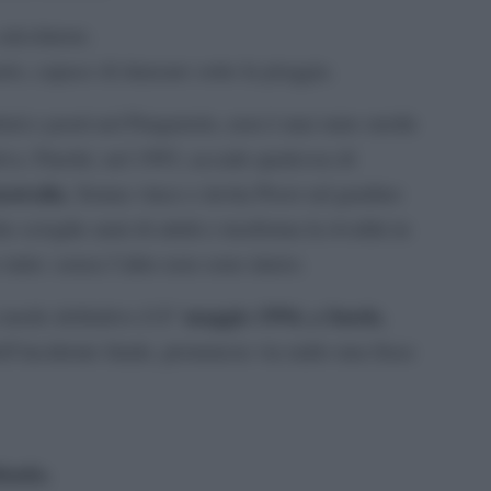
calcolatore.
ario, capace di danzare sotto la pioggia.
tisti e poeti nel Purgatorio, non è mai stato sterile
va. Finché, nel 1993, accade qualcosa di
stralia
, Senna vince e invita Prost sul gradino
scioglie anni di attriti e trasforma la rivalità in
utto: senza l’altro non sono intero.
1° maggio 1994, a Imola
 modo definitivo il
,
’incidente fatale, pronuncia via radio una frase
fonda.