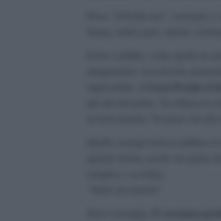
Prost, “il Professore”, razionale e 
Senna, istinto puro, talento vision
Il loro conflitto, come quello tra ar
antagonismo, ma tensione generati
Gran Premio d’Au
impensabile: al
più alto del podio. Un abbraccio che 
riconoscimento. Un gesto che dice t
Quella consapevolezza riaffiora in
quando Senna, poche ore prima dell
semplice e assoluta:
“Alain, mi manchi.”
È coscienza pro
Non è nostalgia.