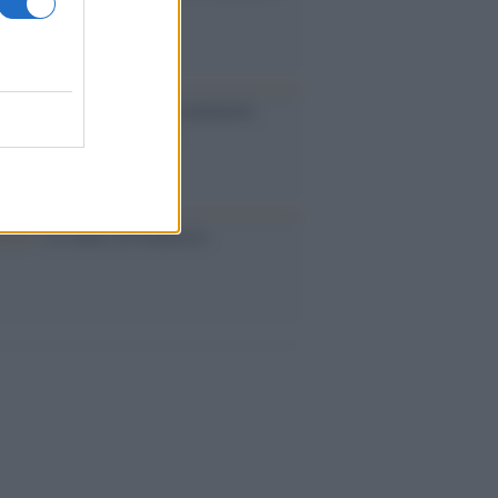
ma il tycoon smentisce
ta /
L'8 agosto, quando la memoria
bbe insegnarci qualcosa
cordo /
Le radici di Francesco