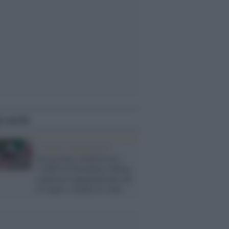
i anche
L'evento a Palombara /
Pastasciutta Antifascista,
l'ANPI di Palombara Sabina
conferma l'appuntamento del
25 luglio (cambia la sede)