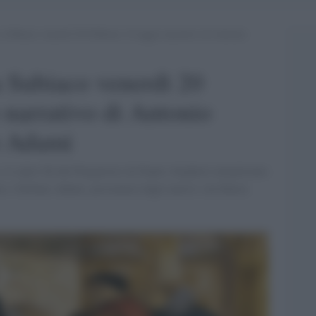
 a Subiaco venerdì 20 Febbraio. Il saggio narrativo di Antonio
 a Subiaco venerdì 20
 narrativo di Antonio
o Adami
 il canto XI del Purgatorio di Dante Alighieri attualizzato
o e Stefano Adami, presentato dagli autori e da Maria