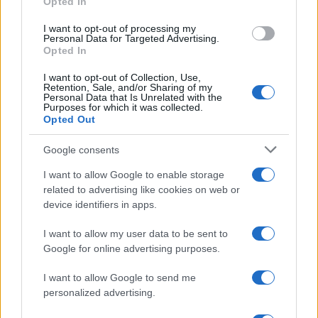
Opted In
grant or deny consent to Google and its third-party tags to
use your data for below specified purposes in below Google
I want to opt-out of processing my
consent section.
Personal Data for Targeted Advertising.
Opted In
I want to opt-out of Collection, Use,
Retention, Sale, and/or Sharing of my
Personal Data that Is Unrelated with the
Purposes for which it was collected.
Opted Out
Google consents
I want to allow Google to enable storage
related to advertising like cookies on web or
Syndication
Culture
device identifiers in apps.
Salute
Globalist
I want to allow my user data to be sent to
Google for online advertising purposes.
Megachip
Globalscience
I want to allow Google to send me
GiULia
Globalsport
personalized advertising.