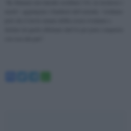
“By Humans non intende screditare l’IA: ne riconosce i
meriti”, aggiungono i fondatori dell’azienda, “crediamo
però che il lavoro umano debba essere rivalutato e
distinto da quello effettuato dall’IA per poter competere
con essa alla pari”.
Facebook
Twitter
Telegram
WhatsApp