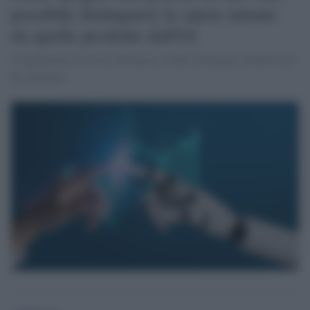
possibile distinguere le opere umane
da quelle prodotte dall'IA
Un'intuizione di Lucía Polinario e Martí Santiago, fondatori di
By Humans