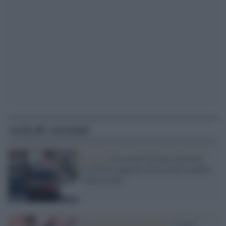
Articoli correlati
Il caso /
Sei giorni di lavoro al mese.
La favola spagnola che in Italia sembra
fantascienza
la settimana del mondiale /
Cala il