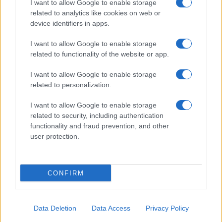
Prima Pagina
I want to allow Google to enable storage
related to analytics like cookies on web or
device identifiers in apps.
Giornale dello
Facebook
I want to allow Google to enable storage
Spettacolo
related to functionality of the website or app.
Twitter
Wondernet
I want to allow Google to enable storage
Cookie Policy
related to personalization.
Giuliana Sgrena
Chi siamo
I want to allow Google to enable storage
related to security, including authentication
Mastodon
functionality and fraud prevention, and other
user protection.
Preferenze Privacy
CONFIRM
©2020 Tivoli • All right reserved.
Data Deletion
Data Access
Privacy Policy
Syndication