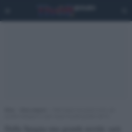
Home
>
Senza categoria
>
Dalla Spagna una grande novità: sarà
possibile distinguere le opere umane da quelle prodotte dall’IA
Dalla Spagna una grande novità: sarà