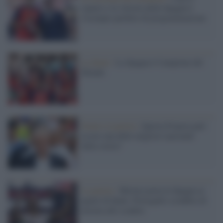
sipario e la vittoria della Spagna è
l'esempio perfetto di programmazione
La finale /
La Spagna è Campione del
Mondo
Dentro la partita /
Questa Francia può
essere una delle migliori nazionali
della storia?
La partita /
Merino porta la Spagna ai
quarti di finale. Portogallo sconfitto di
misura allo scadere