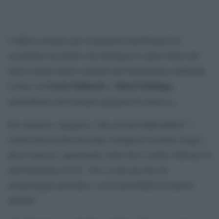
L’ufficio europeo per la proprietà intellettuale ha
accreditato un timbro che distingue le opere frutto del
lavoro umano dalle creazioni dell’Intelligenza artificiale.
Lucía Polinario
Martí Santiago
L’idea è di
e
,
By Humans
neofondatori dell’azienda spagnola
.
Per ottenerlo, spiegano i due giovani imprenditori “i
clienti interessanti dovranno sottoporsi in primo luogo a
prove rigorose, questionari, interviste e anche software di
individuazione di IA”. Poi ci sarà una fase di
monitoraggio periodico, con la possibilità di rinnovo
annuale.