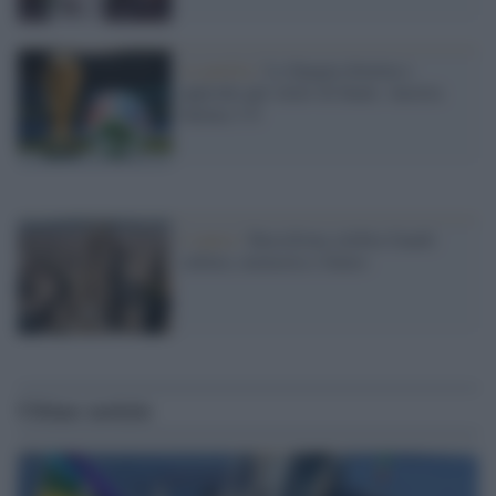
La partita /
La Spagna domina e
approda agli ottavi di finale. Austria
battuta 3-0
L'opera /
Barcellona celebra Gaudí:
cultura, memoria e futuro
Ultime notizie