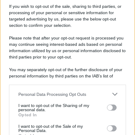
If you wish to opt-out of the sale, sharing to third parties, or
processing of your personal or sensitive information for
targeted advertising by us, please use the below opt-out
L'attesa /
Un estate di calcio: tra Mondiali e Serie A
section to confirm your selection.
Please note that after your opt-out request is processed you
may continue seeing interest-based ads based on personal
information utilized by us or personal information disclosed to
Tendenze /
Sale il numero degli acquisti online in Europa e
third parties prior to your opt-out.
aumentano le vendite di articoli second hand
You may separately opt-out of the further disclosure of your
personal information by third parties on the IAB’s list of
downstream participants.
Il caso /
Trump ha quasi esaurito l'arsenale Usa, ma il
Personal Data Processing Opt Outs
This information may also be disclosed by us to third parties
tycoon smentisce
on the IAB’s List of Downstream Participants that may further
I want to opt-out of the Sharing of my
disclose it to other third parties.
personal data.
Opted In
Please note that this website/app uses one or more Google
services and may gather and store information including but
La data /
L'8 agosto, quando la memoria dovrebbe insegnarci
I want to opt-out of the Sale of my
Personal Data.
not limited to your visit or usage behaviour. You may click to
qualcosa