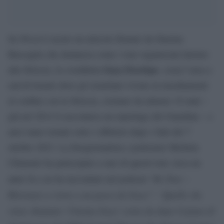
Wired
Su
è uscito un articolo firmato da Simona
Buscaglia che denuncia come i tour organizzati intorno
Gaza Envelope
alla Striscia, la cosiddetta
, ossia l’area a
sud di Israele dove gli israeliani vivono in insediamenti
al confine con la Striscia, esistano da almeno 10 anni –
già nel 2014 li raccontava un reportage del Guardian – e
anzi siano tornati sotto i riflettori dopo i fatti del 7
ottobre 2023. La fotogiornalista e podcaster Michela
Chimenti ha partecipato a uno di questi tour circa un
Re:Tour –
anno fa e ne ha raccontato nel podcast “
Ritornare a vivere a un passo da Gaza”
“Quello che
:
viene chiamato ‘Cinema Gaza’ esiste da dopo il piano di