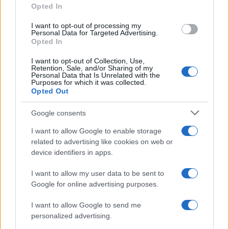
Opted In
grant or deny consent to Google and its third-party tags to
use your data for below specified purposes in below Google
I want to opt-out of processing my
consent section.
Personal Data for Targeted Advertising.
Opted In
I want to opt-out of Collection, Use,
Retention, Sale, and/or Sharing of my
Personal Data that Is Unrelated with the
Purposes for which it was collected.
Opted Out
Google consents
I want to allow Google to enable storage
related to advertising like cookies on web or
Syndication
Culture
device identifiers in apps.
Salute
Globalist
I want to allow my user data to be sent to
Google for online advertising purposes.
Megachip
Globalscience
I want to allow Google to send me
GiULia
Globalsport
personalized advertising.