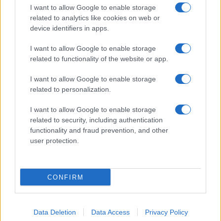
Prima Pagina
I want to allow Google to enable storage
related to analytics like cookies on web or
device identifiers in apps.
Giornale dello
Facebook
I want to allow Google to enable storage
Spettacolo
related to functionality of the website or app.
Twitter
Wondernet
I want to allow Google to enable storage
Cookie Policy
related to personalization.
Giuliana Sgrena
Chi siamo
I want to allow Google to enable storage
related to security, including authentication
Mastodon
functionality and fraud prevention, and other
user protection.
Preferenze Privacy
CONFIRM
©2020 Tivoli • All right reserved.
Data Deletion
Data Access
Privacy Policy
Syndication