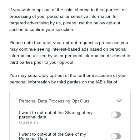
If you wish to opt-out of the sale, sharing to third parties, or
processing of your personal or sensitive information for
targeted advertising by us, please use the below opt-out
Il lutto /
Addio a Livio Berruti, leggenda dello sprint
section to confirm your selection.
italiano
Please note that after your opt-out request is processed you
may continue seeing interest-based ads based on personal
information utilized by us or personal information disclosed to
Motociclismo /
Raúl Fernández vince il Gp di Gran
third parties prior to your opt-out.
Bretagna davanti a Martin e Bezzecchi
You may separately opt-out of the further disclosure of your
personal information by third parties on the IAB’s list of
downstream participants.
Il libro /
La letteratura che racconta l’estate
Personal Data Processing Opt Outs
This information may also be disclosed by us to third parties
on the IAB’s List of Downstream Participants that may further
I want to opt-out of the Sharing of my
disclose it to other third parties.
personal data.
Opted In
Please note that this website/app uses one or more Google
services and may gather and store information including but
L’evento /
Premio Dessì 2026, Villacidro si accende di
I want to opt-out of the Sale of my
Personal Data.
not limited to your visit or usage behaviour. You may click to
cultura