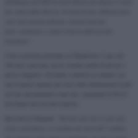
disimpegno del 2005 di Ariel Sharon che dispose il ritiro
dei coloni dalla Striscia. Si tratta di una collinetta dove
sono state portate poltrone e divani usati per
poter continuare a vedere il lavoro dell’esercito
israeliano”.
I tour si possono prenotare su Tripadvisor (!) per soli
160 euro a persona, ma ne esistono anche di privati a
prezzo maggiore. Provando a mettersi in contatto con
una di queste agenzie per avere delle informazioni in più
Wired
sul tour, presentandosi come tali, i giornalisti di
non hanno mai ricevuto risposta.
“Nel mio tour non si sono mai
Racconta la Chimenti:
citati i palestinesi, si è parlato dei morti del 7 ottobre,
che nessuno vuole negare ovviamente, ma non si mette