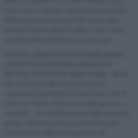
Anche se non si spingono a dire che non sia stato fatto
abbastanza per prevenire quello che è poi accaduto,
lasciano trasparire almeno un dubbio, come racconta
uno degli abitanti del moshav in cui sono stata
“.
Sui social i commenti ai tour sono perlopiù entusiasti,
ma molti sono di tutt’altro tipo e parlano di tour
“Questo
dell’orrore. Sul sito del tour operator si legge:
tour è pensato per offrire ai partecipanti una
comprensione approfondita del contesto storico che ha
portato al 7 ottobre, degli eventi di quella giornata e –
soprattutto – dei temi della rinascita, della connessione
umana e della speranza che sono emersi in seguito.
L’obiettivo non è soffermarsi sugli orrori, ma