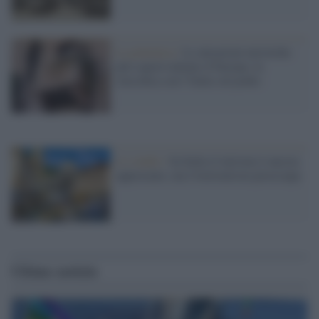
La polemica /
Le attrazioni turistiche
più sopravvalutate d’Europa: la
classifica con l’Italia sul podio
Lo studio /
In Italia il turismo è ancora
apprezzato, ma l'overtourism preoccupa
Ultime notizie