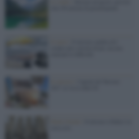
Lo studio /
Turismo ad agosto: previsti
oltre 96 milioni di pernottamenti
Il report /
Il turismo cambia ed è
sempre più a misura di pet, ma non
mancano le difficoltà
Il concorso /
Capitali del Turismo
2027: al via la sfida UE
Medio Oriente /
Il turismo a Dubai è in
seria crisi