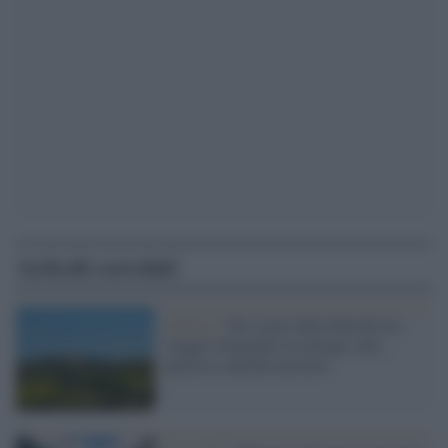
Articoli correlati
Cultura /
Nel cuore delle Marche un
viaggio itinerante tra design, arte,
musica e antichi mestieri