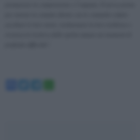
promuovere la comprensione e l’empatia. È un’occasione
per entrare in contatto diretto con le comunità colpite:
ascoltare le loro storie, testimoniare la loro resilienza e
riconoscere la forza dello spirito umano nei momenti di
profonda difficoltà”
.
Facebook
Twitter
Telegram
WhatsApp