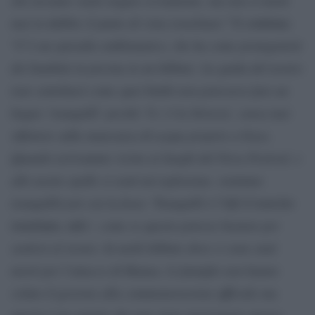
mai in dubbio il punto di vista israeliano
.” E continua:
C’è un episodio emblematico, che ha come protagonisti
“
dei bambini in piscina in un kibbutz. La guida del nostro
tour sottolineò come quei bimbi non potessero fare un
bagno ‘tranquilli’ perché ‘lì c’è la Striscia’, senza mai
riflettere sulla mancanza di acqua proprio a Gaza.
Quando arrivammo vicino ai luoghi del Nova Festival, e
alle nostre spalle si sentì un’esplosione, venimmo
tranquillizzati con la frase ‘Tranquilli è l’Idf
(l’esercito
‘, come se questo potesse bastare per
israeliano, ndr)
sentirsi al sicuro. In molti kibbutz dove ci sono stati
morti per l’attacco di Hamas, le famiglie non hanno
voluto il governo alla commemorazione ufficiale ma
questo è un aspetto che non viene menzionato spesso.