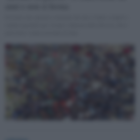
anni e non si ferma
Esistono tour operator israeliani che non si fanno scrupoli a
vendere pacchetti per visitare i dintorni della Striscia, dove i
palestinesi stanno morendo di fame
redazione