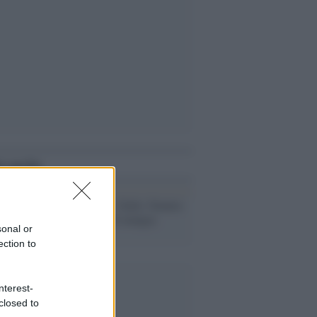
i anche
Il commento /
Dallo 'Statuto
di Anna' all’AI mangia
sonal or
copyright
ection to
nterest-
closed to