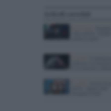
Articoli correlati
Social media /
Deepfake
video sintetici, YouTube
cambia le regole
Lo studio /
L’intelligen
artificiale e la Generazi
Z: tra curiosità e diffid
Lo studio /
Divario di g
nell'IA: l'appello delle
divulgatrici GenS