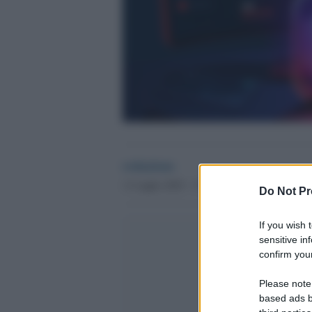
redazione
11 Luglio 2025 - 17.14
Culture
Do Not Pr
If you wish 
sensitive in
confirm your
Please note
based ads b