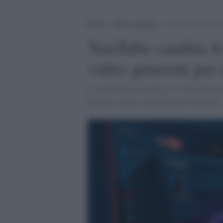
Home
>
Senza categoria
>
YouTube cambia le c
YouTube cambia le c
video generati per
La piattaforma inasprisce il regolamento 
prodotti tramite l'Intelligenza Artificiale.