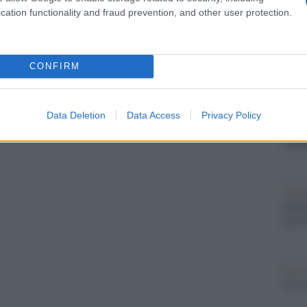
enerati.
barch
cation functionality and fraud prevention, and other user protection.
dall'e
tentat
inizio una nuova era per la piattaforma di
servil
mmaginare le ripercussioni su tutto il mondo
europ
CONFIRM
dei m
I car
Data Deletion
Data Access
Privacy Policy
sfila
mart
pp
Tend
onlin
artic
Il ca
Usa, 