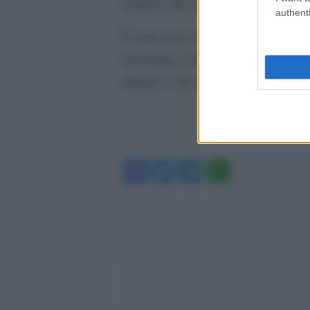
creators che caricano i video AI g
authenti
È certo però che il 15 luglio avrà 
streaming e ancora non possiamo i
digitale e del content creation.
Facebook
Twitter
Telegram
WhatsA