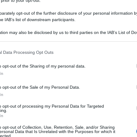
 prior to your opt-out.
rately opt-out of the further disclosure of your personal information by
he IAB’s list of downstream participants.
tion may also be disclosed by us to third parties on the IAB’s List of 
 that may further disclose it to other third parties.
 video? I creator che caricano video su YouTube
 that this website/app uses one or more Google services and may gath
l Data Processing Opt Outs
including but not limited to your visit or usage behaviour. You may click 
materiale autentico e originale, ma tra
 to Google and its third-party tags to use your data for below specifi
o opt-out of the Sharing of my personal data.
e qual è il confine? Ogni giorno YouTube come
ogle consent section.
In
sa di video deepfake e di disinformazione
o opt-out of the Sale of my Personal Data.
fficile distinguere realtà e creazione artificiale.
In
 slop”, una macro-definizione per riferirsi a
to opt-out of processing my Personal Data for Targeted
riciclato. Emblematici sono i video fake sul
ing.
In
nuto milioni di visualizzazioni.
o opt-out of Collection, Use, Retention, Sale, and/or Sharing
ersonal Data that Is Unrelated with the Purposes for which it
n vigore l’aggiornamento delle norme di
lected.