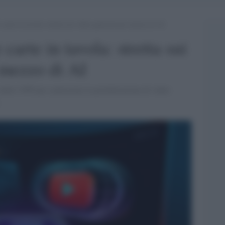
arte in tavola: stretta sui video generati per mezzo di AI
arte in tavola: stretta sui
 mezzo di AI
dello YPP per contrastare la proliferazione di video