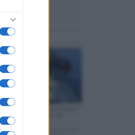
me notizie
ervista /
Marco Croatti e la Flottilla per
 le nostre vele gonfie grazie alla
vazione popolare
natore M5S racconta la sua esperienza sulle