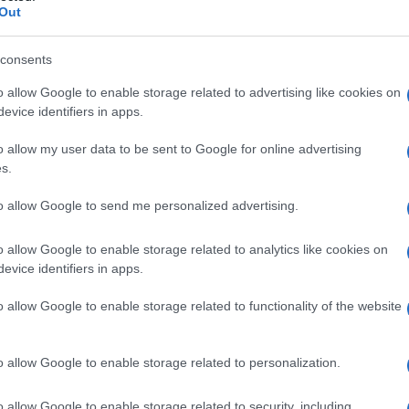
Out
ouTube Partner Program (YPP); come ribadito da
restrizioni ma di un adeguamento mirato delle
consents
anto riguarda i contenuti dal format
o allow Google to enable storage related to advertising like cookies on
to in massa. Non saranno difatti colpiti format
Ulti
evice identifiers in apps.
i, eventualità che aveva inizialmente
o allow my user data to be sent to Google for online advertising
s.
creators di YouTube, Rene Ritchie, ha
to allow Google to send me personalized advertising.
mento colpirà solo i video considerati spam,
o allow Google to enable storage related to analytics like cookies on
 di monetizzazione. The Verge ha commentato
evice identifiers in apps.
le regole, ma mira a migliorare il modo in cui
o allow Google to enable storage related to functionality of the website
azioni di questa mossa di YouTube sono
L'int
Gaza:
intervento ad azione di difesa preventiva. C’è
o allow Google to enable storage related to personalization.
solle
n’azione mirata a danneggiare specificatamente i
Il Se
o allow Google to enable storage related to security, including