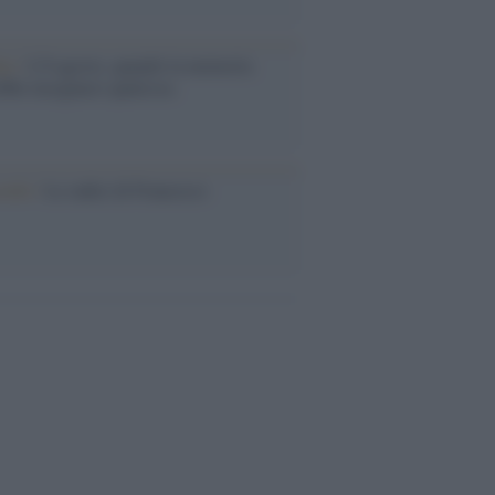
ta /
L'8 agosto, quando la memoria
bbe insegnarci qualcosa
cordo /
Le radici di Francesco