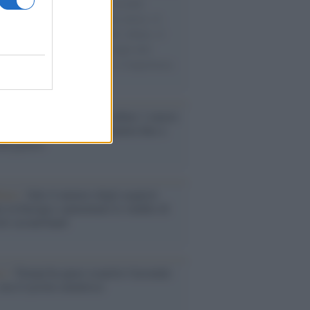
e cariche di aiuti umanitari assalite
sercito israeliano. Una guerra atroce, il
ivo di disumanizzazione delle vittime, il
ismo del governo italiano e degli altri
ei, il ritorno al colonialismo. L'importanza
ovimenti.
ri /
Carnevale Guidonia, sabato 1 marzo
ta notturna e villaggio in pineta fino a
edì grasso
enze /
Sale il numero degli acquisti
e in Europa e aumentano le vendite di
oli second hand
so /
Trump ha quasi esaurito l'arsenale
ma il tycoon smentisce