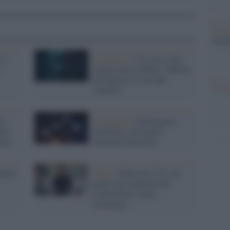
La da
dovre
 e
La ricerca /
L'IA crea volti
sempre più credibili: difficile
distinguere il vero dal
Il ri
sintetico
za
Tecnologia /
Intelligenza
one
artificiale, gli esperti
enza
chiedono chiarezza
enere
Unisi /
Indossare l’IA, un
anello per naturalizzare
l'interazione uomo-
tecnologia