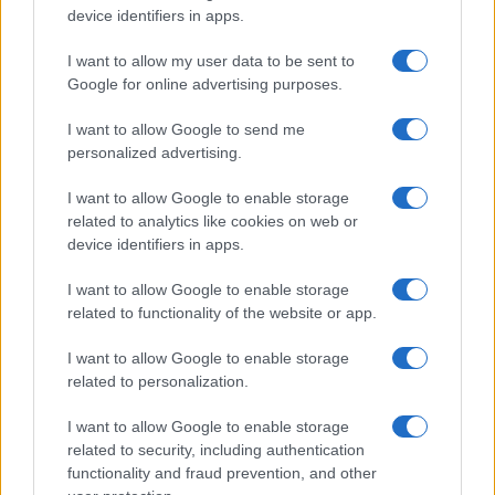
Syndication
Culture
device identifiers in apps.
Salute
Globalist
I want to allow my user data to be sent to
Google for online advertising purposes.
Megachip
Globalscience
I want to allow Google to send me
GiULia
Globalsport
personalized advertising.
Prima Pagina
I want to allow Google to enable storage
related to analytics like cookies on web or
device identifiers in apps.
Giornale dello
Facebook
I want to allow Google to enable storage
Spettacolo
related to functionality of the website or app.
Twitter
Wondernet
I want to allow Google to enable storage
Cookie Policy
related to personalization.
Giuliana Sgrena
Chi siamo
I want to allow Google to enable storage
related to security, including authentication
Mastodon
functionality and fraud prevention, and other