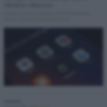
chiedono chiarezza
L’appello del mondo accademico contro interpretazioni
distorte e aspettative irrealistiche sull’IA.
redazione