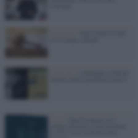
tecnologia
Il commento /
Dallo 'Statuto di Anna'
all’AI mangia copyright
L'intervista /
L' Intelligenza Artificiale
migliora anche le prestazioni sportive
Il caso /
OpenAI contratta con il
governo americano e viene boicottato:
al 295% il tasso di disattivazioni