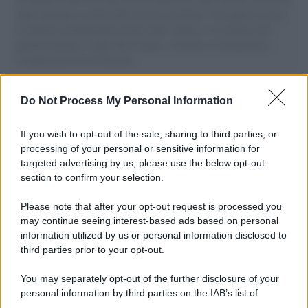
aiuti umanitari assalite dall'esercito israeliano. Una guerra atroce,
il tentativo di disumanizzazione delle vittime, il servilismo del
governo italiano e degli altri europei, il ritorno al colonialismo.
L'importanza dei movimenti.
I carri /
Carnevale Guidonia, sabato 1 marzo sfilata notturna
Do Not Process My Personal Information
e villaggio in pineta fino a martedì grasso
If you wish to opt-out of the sale, sharing to third parties, or
processing of your personal or sensitive information for
targeted advertising by us, please use the below opt-out
Tendenze /
Sale il numero degli acquisti online in Europa e
section to confirm your selection.
aumentano le vendite di articoli second hand
Please note that after your opt-out request is processed you
may continue seeing interest-based ads based on personal
information utilized by us or personal information disclosed to
Il caso /
Trump ha quasi esaurito l'arsenale Usa, ma il
third parties prior to your opt-out.
tycoon smentisce
You may separately opt-out of the further disclosure of your
personal information by third parties on the IAB’s list of
downstream participants.