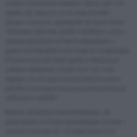
sostenere conversazioni complesse. Questo, però, non
significa che capiscano ciò che stanno dicendo”,
spiegano i ricercatori, aggiungendo che questi sistemi
“funzionano molto bene quando il problema è simile a
situazioni già presenti nei dati di addestramento e
quando sono disponibili molti esempi da cui apprendere.
Diventano invece più fragili quando le informazioni
cambiano rapidamente. Il punto non è che a volte
sbagliano, ma che questi sistemi producono risposte
plausibili senza disporre di un meccanismo interno per
verificarne la veridicità”.
Riguardo all’Artificial General Intelligence, che
ipoteticamente si avvicina intellettualmente all’uomo, i
ricercatori osservano che “gli attuali sistemi di IA