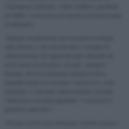
l’Intelligenza Artificiale, e Fabio Gadducci, presidente
del GRIN, l’associazione dei docenti universitari italiani
di informatica.
“Spiegare con precisione che cosa queste tecnologie
siano davvero, e che cosa non siano, è un’opera di
alfabetizzazione che rappresenta parte integrante del
nostro lavoro di ricercatori e docenti”, spiegano i
firmatari, che in un documento mettono in fila le
domande basilari su cosa siano i sistemi di IA, come
funzionino e a che punto siamo realmente, ponendo
l’attenzione su un tema importante: “I sistemi di IA
generativa capiscono?”.
“Possono scrivere testi convincenti, risolvere esercizi o