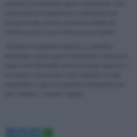
generativa non presentano queste caratteristiche. Sono
molto potenti nel riorganizzare le informazioni già
presenti nei dati, ma non costruiscono modelli del
mondo nel senso in cui lo fanno gli esseri umani”.
“Invitiamo la comunità accademica a contribuire
attivamente a questa opera di chiarimento e formazione.
Sapere come funzionano queste tecnologie, quali sono i
loro limiti e come possano essere utilizzate in modo
responsabile è oggi una competenza fondamentale per
tutti i cittadini”, conclude l’appello.
Facebook
Twitter
Telegram
WhatsApp