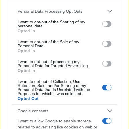
La data /
L'8 agosto, quando la memoria dovrebbe insegnarci
Personal Data Processing Opt Outs
This information may also be disclosed by us to third parties
qualcosa
on the IAB’s List of Downstream Participants that may further
I want to opt-out of the Sharing of my
disclose it to other third parties.
personal data.
Opted In
Please note that this website/app uses one or more Google
services and may gather and store information including but
Il ricordo /
Le radici di Francesco
I want to opt-out of the Sale of my
Personal Data.
not limited to your visit or usage behaviour. You may click to
Opted In
grant or deny consent to Google and its third-party tags to
use your data for below specified purposes in below Google
I want to opt-out of processing my
consent section.
Personal Data for Targeted Advertising.
Opted In
I want to opt-out of Collection, Use,
Retention, Sale, and/or Sharing of my
Personal Data that Is Unrelated with the
Purposes for which it was collected.
Opted Out
Google consents
I want to allow Google to enable storage
related to advertising like cookies on web or