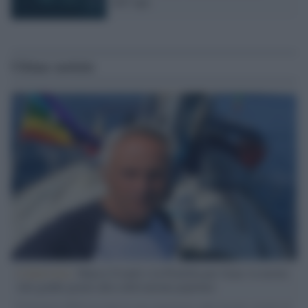
dell’app
Ultime notizie
L'intervista /
Marco Croatti e la Flottilla per Gaza: le nostre
vele gonfie grazie alla sollevazione popolare
Il Senatore M5S racconta la sua esperienza sulle barche cariche di