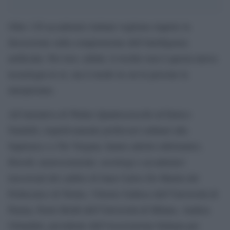
Oltre 130 accademici italiani vogliono riaprire la
discussione sulla comprensione dell’intelligenza
artificiale. Per loro, infatti, il rischio non è questa nuova
tecnologia in sé, ma il modo in cui le persone la
interpretano.
All’iniziativa di Walter Quattrociocchi ed Enrico
Nardelli, rispettivamente professori ordinari alla
Sapienza e a Tor Vergata, hanno aderito informatici,
filosofi, neuroscienziati, sociologi e accademici
trasversali del calibro di Juan Carlos De Martin del
Politecnico di Torino, Vittorio Gallese dell’Università di
Parma, Paolo Boldi dell’Università di Milano, Andrea
Orlandini, presidente dell’Associazione Italiana per