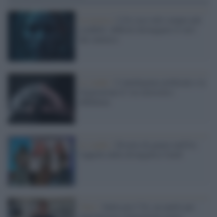
La ricerca /
L'IA crea volti sempre più
credibili: difficile distinguere il vero
dal sintetico
Lo studio /
L’intelligenza artificiale e la
Generazione Z: tra curiosità e
diffidenza
Lo studio /
Divario di genere nell'IA:
l'appello delle divulgatrici GenS
Unisi /
Indossare l’IA, un anello per
naturalizzare l'interazione uomo-