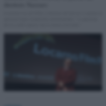
direttore Nazzaro
In un'intervista all'ANSA, il direttore del festival si esprime su
questioni legate al panorama cinematografico: "La questione
del tax credit è questa: fare il cinema costa tanto."
redazione