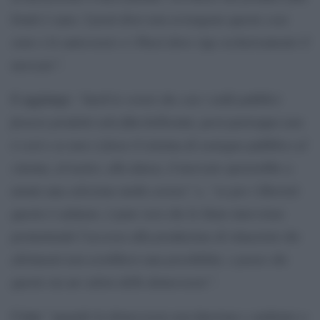
brutti è sano. I posti dove non avvengono queste cose
sono o le autocrazie o i Paesi dove vige esclusivamente il
mercato”.
“Anch’io vorrei che con i soldi pubblici
E aggiunge:
fossero prodotti solo film bellissimi, però purtroppo non
è così e se non ci fosse il sistema di sostegno pubblico al
cinema, al teatro, alla danza, il mercato opererebbe a
monte una selezione molto severa” e, “se per i liberisti
questo è salutare, è pure vero che lo Stato interviene
permettendo l’accesso alla produzione di situazioni che
altrimenti non avrebbero una possibilità, e penso che
questo sia un valore delle democrazie”.
“quando la democrazia non funziona e andiamo a
Come