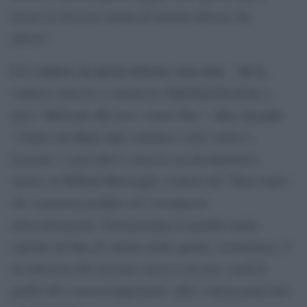
lavoro in Svizzera risente di tensioni diverse che
altrove”.
“Mi ha
E le sorprese da questa edizione sono tante:
sorpreso riuscire a convincere Abdellatif Kechiche a
darci ‘Mektoub, My Love: Canto Due'”
, dice, ma pure
“il fatto che Radu Jude continui a voler venire a
Locarno, o avere fuori concorso un documentario
storico su William Burroughs, l’autore del ‘Pasto nudo’,
che si pensava perduto ed è ricomparso
miracolosamente. Il programma in qualche modo
esprime un’idea di cinema molto aperta, avventurosa. A
me interessa che Locarno riesca a toccare i nodi di
quello che è ancora importante, utile o interessante fare