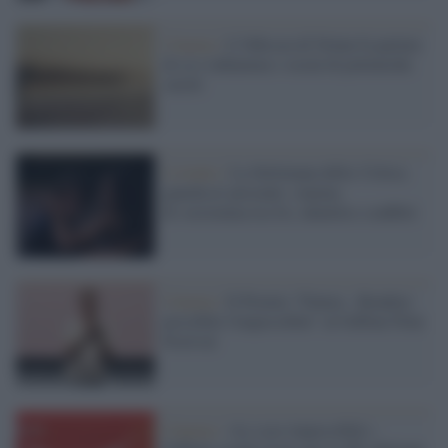
Cinema /
L’Odissea di Nolan fa parlare
di sé e infiamma i social di polemiche
sterili
L'evento /
La Settimana della Critica
guarda al presente: cinema
di resistenza tra IA, identità e conflitti
Cinema /
Il Premio "Futura - Rendere
possibile l'impossibile" al Giffoni Film
Festival
Cinema /
«Le cose impossibili»: