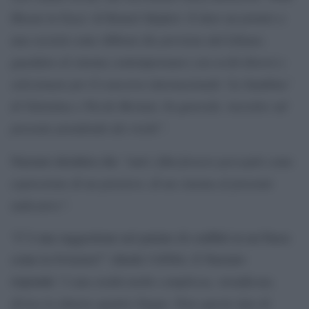
Hasan in Gaza’ di Kamal Aljafari. E dare un premio a
una società come Abbout che proviene dal Libano,
guardare al cinema contemporaneo con occhi diversi e
selezionare per il concorso internazionale ‘Le bambine’
di Valentina e Nicole Bertani. In generale, investire sul
presente prendendo dei rischi”.
“tutti i film fossero percepiti come
Nazzaro desidera che
espressione di un pensiero, di un cinema al presente
indicativo”
.
“C’è una suggestione nel parlare di conflitti in un Paese
come la Svizzera?” chiede l’ANSA. E Nazzaro
“è una realtà molto complessa, stratificata,
risponde:
divisa in almeno quattro lingue. Fare questo tipo di