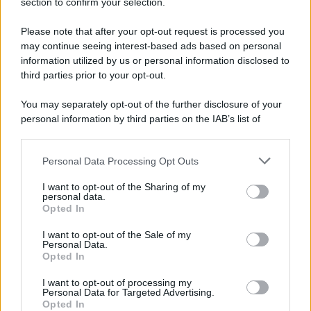
section to confirm your selection.
qualcosa
Please note that after your opt-out request is processed you
may continue seeing interest-based ads based on personal
information utilized by us or personal information disclosed to
Il ricordo /
Le radici di Francesco
third parties prior to your opt-out.
You may separately opt-out of the further disclosure of your
personal information by third parties on the IAB’s list of
downstream participants.
L'album /
"Timeless", il nuovo album postumo di Prince
Personal Data Processing Opt Outs
This information may also be disclosed by us to third parties
racconta quattro decenni di creatività
on the IAB’s List of Downstream Participants that may further
I want to opt-out of the Sharing of my
disclose it to other third parties.
personal data.
Opted In
Please note that this website/app uses one or more Google
services and may gather and store information including but
L'inaugurazione /
Cuneo inaugura Esseci: il nuovo polo
I want to opt-out of the Sale of my
Personal Data.
not limited to your visit or usage behaviour. You may click to
culturale nell’ex ospedale di Santa Croce
Opted In
grant or deny consent to Google and its third-party tags to
use your data for below specified purposes in below Google
I want to opt-out of processing my
consent section.
Personal Data for Targeted Advertising.
Opted In