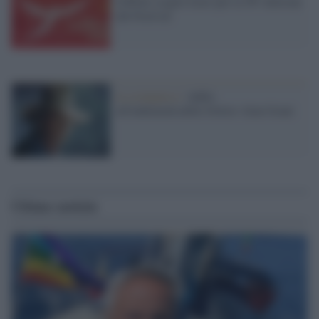
Giffoni sceglie Icaro per la 56ª edizione
del Festival
la scomparsa /
Addio
all'indimenticabile Dottor Alan Grant
Ultime notizie