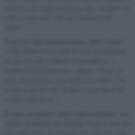
rivotare per far meglio la prossima volta, così anche con
i film: è venuto male, vabbè, proveremo a fare di
meglio”.
Si passa poi dalla situazione italiana a quella svizzera:
L’idea di fondo è stata quella di creare un programma
“
che fosse in grado di riflettere le contraddizioni e i
problemi di questi ultimi anni”, afferma, cioè che “la
storia che pensavamo avesse smesso di accadere, o che
accadesse solo agli altri, all’improvviso ha ripreso da
accadere anche da noi”.
“non
In merito alle pellicole, questa scelta ha significato
prendere un film fatto solo di footage di guerra tratto dai
vari canali social, ma raccontare Gaza attraverso ‘With