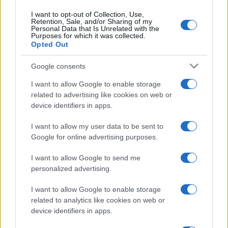
I want to opt-out of Collection, Use,
Retention, Sale, and/or Sharing of my
Personal Data that Is Unrelated with the
Purposes for which it was collected.
Opted Out
Google consents
I want to allow Google to enable storage
related to advertising like cookies on web or
Syndication
Culture
device identifiers in apps.
Salute
Globalist
I want to allow my user data to be sent to
Google for online advertising purposes.
Megachip
Globalscience
I want to allow Google to send me
GiULia
Globalsport
personalized advertising.
Prima Pagina
I want to allow Google to enable storage
related to analytics like cookies on web or
device identifiers in apps.
Giornale dello
Facebook