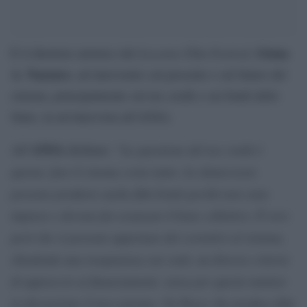
Locarno Film Festival
Giona
È il direttore artistico del
,
A. Nazzaro
, ad intervenire sul presente e sul futuro del
cinema, principalmente sul tax credit e sui fondi dello
Stato, in un’intervista all’ANSA.
ANSA
“La questione del tax credit è
All’
dichiara:
questa: fare il cinema costa tanto. Le democrazie
possono produrre anche film brutti perché non sono
imprese e devono far avanzare il bene collettivo. È vero
però che si possono apportare dei correttivi al sistema,
chiedendo una trasparenza sui conti, un diverso criterio
di approccio ai finanziamenti, senza per questo mettere
in discussione il meccanismo. Un Paese che produce film