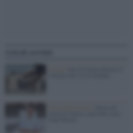
Articoli correlati
Cinema /
Terre di Cinema edizione 15:
a Siracusa dal 2 al 20 settembre
I nomi della kermesse /
Mostra del
cinema di Venezia: tanta Italia, torna
Nanni Moretti