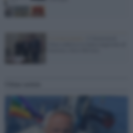
Il riconoscimento /
L’Università di
Siena conferisce la laurea magistrale ad
honorem a Steve McCurry
Ultime notizie