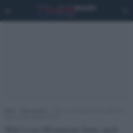
Home
>
Senza categoria
>
Wiki Loves Monuments Italia: quali sono i
migliori scatti culturali del 2025
Wiki Loves Monuments Italia: quali