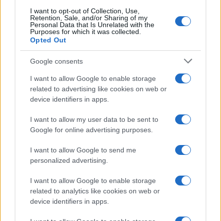
I want to opt-out of Collection, Use,
Retention, Sale, and/or Sharing of my
Personal Data that Is Unrelated with the
Purposes for which it was collected.
Opted Out
Google consents
I want to allow Google to enable storage
related to advertising like cookies on web or
Syndication
Culture
device identifiers in apps.
Salute
Globalist
I want to allow my user data to be sent to
Google for online advertising purposes.
Megachip
Globalscience
I want to allow Google to send me
GiULia
Globalsport
personalized advertising.
Prima Pagina
I want to allow Google to enable storage
related to analytics like cookies on web or
device identifiers in apps.
Giornale dello
Facebook