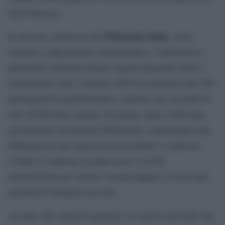
San Francesco.
Wikimedia Italia
Il concorso, promosso da
, invita
cittadini e appassionati a documentare e valorizzare il
patrimonio culturale italiano tramite fotografie libere e
riutilizzabili. Solo l’edizione 2025 ha coinvolto oltre 500
partecipanti tra professionisti e amatori, per un totale di
oltre 26.000 foto caricate. Di queste, quasi 4.000 sono
già utilizzate nei progetti Wikimedia, contribuendo alla
diffusione di una conoscenza accessibile e condivisa.
L’Italia si conferma al primo posto a livello
internazionale per numero di partecipanti e al terzo per
quantità di immagini raccolte.
Accanto alla categoria generale, il concorso prevede una