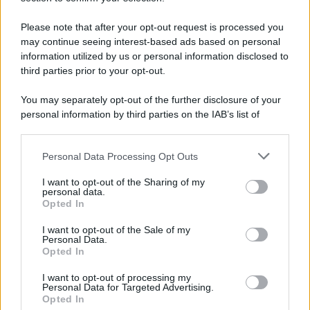
Please note that after your opt-out request is processed you
may continue seeing interest-based ads based on personal
information utilized by us or personal information disclosed to
Tendenze /
Sale il numero degli acquisti online in Europa e
third parties prior to your opt-out.
aumentano le vendite di articoli second hand
You may separately opt-out of the further disclosure of your
personal information by third parties on the IAB’s list of
downstream participants.
Il caso /
Trump ha quasi esaurito l'arsenale Usa, ma il
Personal Data Processing Opt Outs
This information may also be disclosed by us to third parties
tycoon smentisce
on the IAB’s List of Downstream Participants that may further
I want to opt-out of the Sharing of my
disclose it to other third parties.
personal data.
Opted In
Please note that this website/app uses one or more Google
services and may gather and store information including but
La data /
L'8 agosto, quando la memoria dovrebbe insegnarci
I want to opt-out of the Sale of my
Personal Data.
not limited to your visit or usage behaviour. You may click to
qualcosa
Opted In
grant or deny consent to Google and its third-party tags to
use your data for below specified purposes in below Google
I want to opt-out of processing my
consent section.
Personal Data for Targeted Advertising.
Opted In