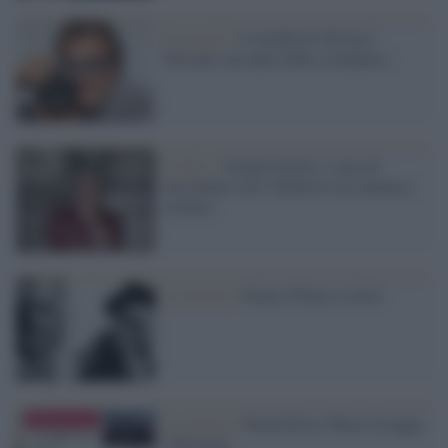
Il ricordo /
L’eredità di Oliviero
Toscani a un anno dalla scomparsa
Il libro /
Gianni Fiorito, l’arte di
raccontare con l’obiettivo tra cinema e
cronaca
La mostra /
Franco Pinna a colori
La mostra /
World Press Photo fa tappa
a Bologna