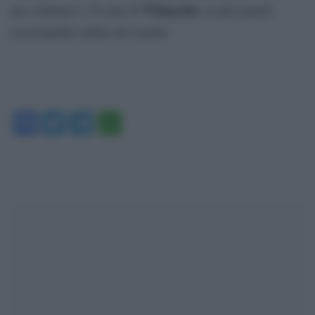
Wikipedia
per celebrare i 25 anni di
, la più grande
enciclopedia online del mondo.
Facebook
Twitter
Telegram
WhatsApp