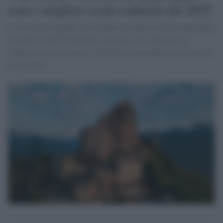
sono i migliori scatti culturali del 2025
Il concorso fotografico più grande al mondo ha visto quest'anno
un totale di oltre 26.000 foto caricate, con l’Italia che si
conferma al primo posto a livello internazionale per numero di
partecipanti