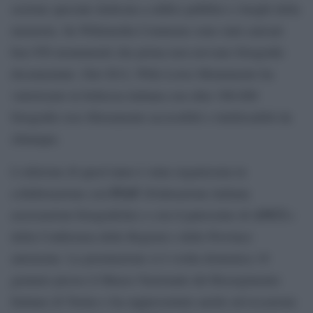
sezione speciale dedicata a edifici pubblici e luoghi della
memoria. Su Wikimedia Commons sono stati caricati
ben 950 monumenti che prima non avevano fotografie
documentate. Dal 2012, Wiki Loves Monuments ha
valorizzato la bellezza italiana con oltre 300.000
fotografie rese liberamente accessibili e riutilizzabili da
chiunque.
L’edizione di quest’anno è stata organizzata in
FIAF
collaborazione con
(Federazione italiana
ANCI
associazioni fotografiche) e con il patrocinio di
e
della Conferenza delle Regioni e delle Province
autonome. La premiazione si è svolta domenica 18
gennaio presso il Museo Nazionale del Risorgimento
Italiano di Torino e ha rappresentato anche un’occasione