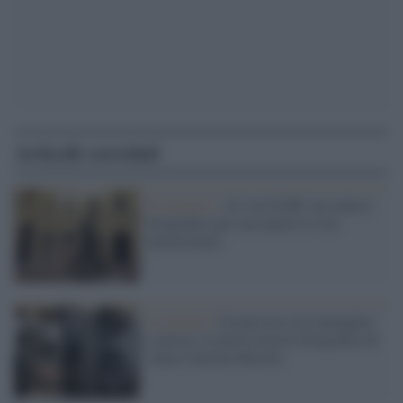
Articoli correlati
Il concorso /
Al via CLER: un contest
fotografico per raccontare la vita
universitaria
La mostra /
Un percorso tra immagine
e poesia: la nuova mostra fotografica di
Anna Caterina Masotti