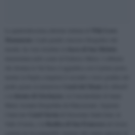
Wiki Loves
La quattordicesima edizione italiana di
Monuments
, il più grande concorso fotografico del
Sacra di San Michele
mondo, ha visto trionfare la
,
immortalata nello scatto di Federico Milesi. L’abbazia
che domina la Val Susa si aggiudica così il primo posto,
mentre la Puglia conquista il secondo e terzo gradino del
Castel del Monte
podio grazie al misterioso
di Albus65
duomo di Giovinazzo
e al
, la Concattedrale di Santa
Maria Assunta fotografata da Pakycassano. Seguono
Castel Savoia
l’innevato
di Gressoney-Saint-Jean, in
Basilica di San Francesco
Valle d’Aosta, e la
ad Assisi,
scattata da Jessyangeli90, insieme alla statua equestre di