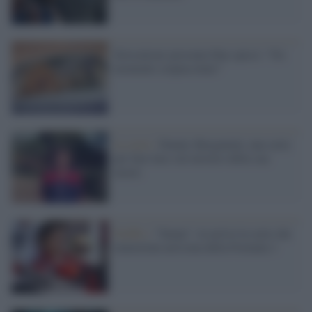
Zerocalcare presenta Due spicci: “Un
momento crepuscolare”
La serie /
Dennis Bergamini, una serie
per fare luce sul mistero della sua
morte
Netflix /
"Senna": in arrivo la serie che
immortala un'icona della Formula 1