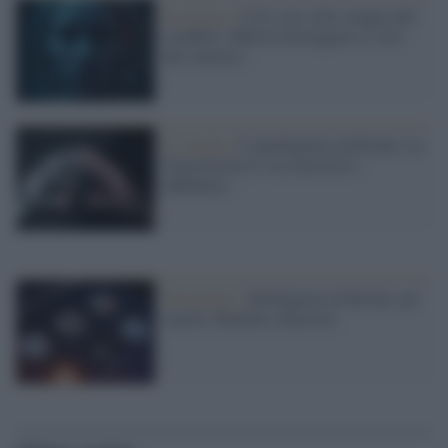
La ricerca /
L'IA crea volti sempre più
credibili: difficile distinguere il vero
dal sintetico
Lo studio /
L’intelligenza artificiale e la
Generazione Z: tra curiosità e
diffidenza
Tecnologia /
Intelligenza artificiale, gli
esperti chiedono chiarezza