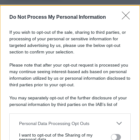
I carri /
Carnevale Guidonia, sabato 1 marzo sfilata notturna
Do Not Process My Personal Information
e villaggio in pineta fino a martedì grasso
If you wish to opt-out of the sale, sharing to third parties, or
processing of your personal or sensitive information for
targeted advertising by us, please use the below opt-out
Il ricordo /
Le radici di Francesco
section to confirm your selection.
Please note that after your opt-out request is processed you
may continue seeing interest-based ads based on personal
information utilized by us or personal information disclosed to
L'album /
"Timeless", il nuovo album postumo di Prince
third parties prior to your opt-out.
racconta quattro decenni di creatività
You may separately opt-out of the further disclosure of your
personal information by third parties on the IAB’s list of
downstream participants.
L'inaugurazione /
Cuneo inaugura Esseci: il nuovo polo
Personal Data Processing Opt Outs
This information may also be disclosed by us to third parties
culturale nell’ex ospedale di Santa Croce
on the IAB’s List of Downstream Participants that may further
I want to opt-out of the Sharing of my
disclose it to other third parties.
personal data.