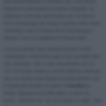
dell’azienda informativa Salesforce che a sua volta ha
finanziato la serie prodotta da Darren Aronofsky- ha
pubblicato i primi due episodi della serie. Si tratta di
brevi cortometraggi che narrano le proteste delle colonie
statunitensi contro re Giorgio III di Gran Bretagna e
Irlanda e l’arrivo in Inghilterra di Thomas Paine.
Uscirà un episodio ogni settimana per tutto il 2026,
considerando l’anniversario degli eventi raccontati nella
serie. Immagini, volti e scene sono prodotte con l’IA
Veo 3 di Google, mentre le voci del sindacato americano
Sag e la colonna sonora firmata da Jordan Dykstra sono
Guardian
le uniche parti prodotte da umani. Il
ha
titolato “Requiem per un film-maker, la serie è un
horror”, ribadendo che “gli occhi spenti e le rughe” degli