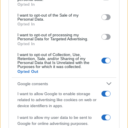
Opted In
Please note that this website/app uses one or more Google
services and may gather and store information including but
Musica /
Love Sensation, il primo duetto di Madonna e Kylie
I want to opt-out of the Sale of my
Personal Data.
not limited to your visit or usage behaviour. You may click to
Minogue
Opted In
grant or deny consent to Google and its third-party tags to
use your data for below specified purposes in below Google
I want to opt-out of processing my
consent section.
Personal Data for Targeted Advertising.
Opted In
I want to opt-out of Collection, Use,
Retention, Sale, and/or Sharing of my
Personal Data that Is Unrelated with the
Purposes for which it was collected.
Opted Out
Google consents
I want to allow Google to enable storage
related to advertising like cookies on web or
Syndication
Culture
device identifiers in apps.
Salute
Globalist
I want to allow my user data to be sent to
Google for online advertising purposes.