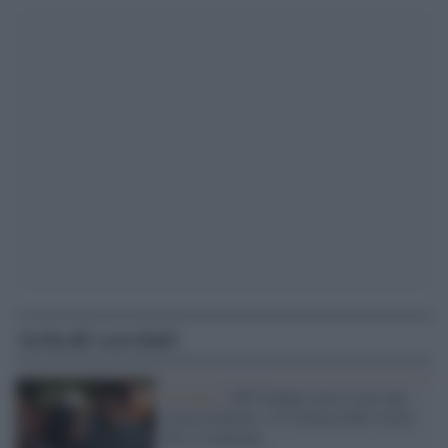
Articoli correlati
La serie /
Off Campus non è solo una
storia d'amore: è il ritorno delle storie
che ci mancano