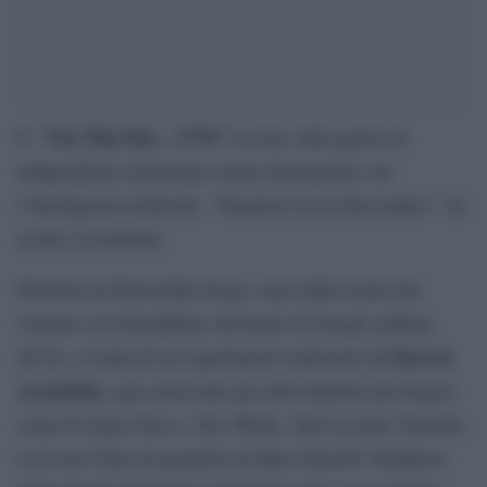
“On This Day…1776”
E’
la serie sulla guerra di
indipendenza americana creata interamente con
l’intelligenza artificiale. “Requiem di un film-maker”, ha
scritto il Guardian.
Prodotta da Primordial Soup e nata dalla mente del
creatore con DeepMind, divisione di Google addetta
Darren
all’IA, si tratta di un esperimento realizzato da
Aronofsky
, già conosciuto per altri drammi psicologici
come Il Cigno Nero e The Whale. Sull’account Youtube,
la rivista Time di proprietà di Marc Benioff -fondatore