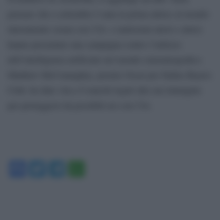
pensare che a settembre è nata la prima attrice al mondo
interamente creata con l’IA- e tantissimi attori e attrici
hanno presentato una campagna contro l’utilizzo
dell’intelligenza artificiale nel mondo cinematografico.
Matthew McConaughey, premio Oscar per Dallas Buyers
Club, ha dato vita a 8 marchi legati alla sua immagine
per proteggersi da possibili usi con l’IA.
Facebook
Twitter
Telegram
WhatsApp