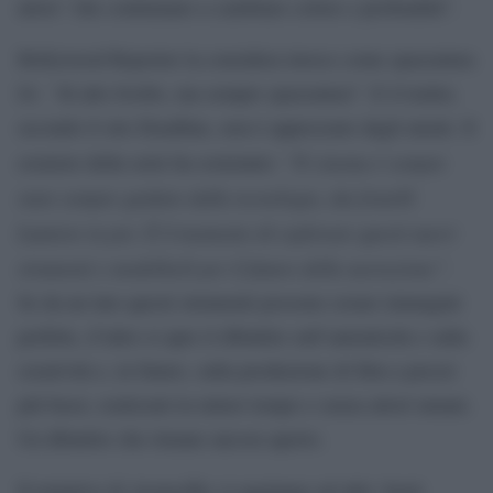
attori “che continuano a cambiare colore e profondità”.
Hollywood Reporter la considera invece come spazzatura
IA “di alto livello, ma sempre spazzatura”. E il trailer,
secondo il sito Deadline, non è apprezzato dagli utenti. Il
“Il cinema è sempre
creatore della serie ha sostenuto:
stato sempre guidato dalla tecnologia, dai fratelli
Lumiere in poi. È il momento di esplorare questi nuovi
strumenti e modellarli per il futuro della narrazione”
.
Se da un lato questi strumenti possono creare immagini
perfette, d’altro si apre il dibattito sull’autenticità e sulla
creatività e, in futuro, sulla produzione di film a prezzi
più bassi, realizzati in minor tempo e senza attori umani.
Un dibattito che rimane ancora aperto.
Il tentativo di Aronosfky si aggiunge ad altri -basti