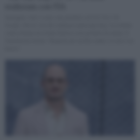
realizzata con l'IA
Immagini, volti e scene sono prodotte con l'IA Veo 3 di
Google. Solo le voci del sindacato americano Sag e la colonna
sonora firmata da Jordan Dykstra sono prodotte da umani. Il
Guardian ha titolato "Requiem per un film-maker, la serie è un
horror".