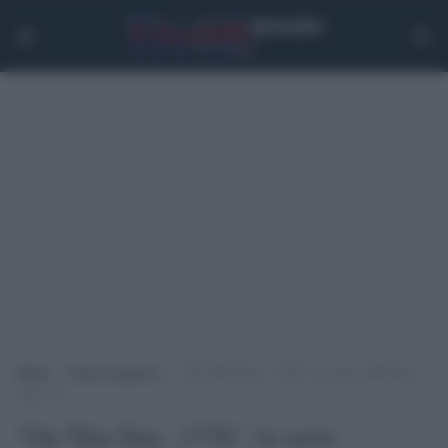
Home
>
Senza categoria
>
“On This Day…1776”, la serie realizzata
con l’IA
"On This Day...1776", la serie