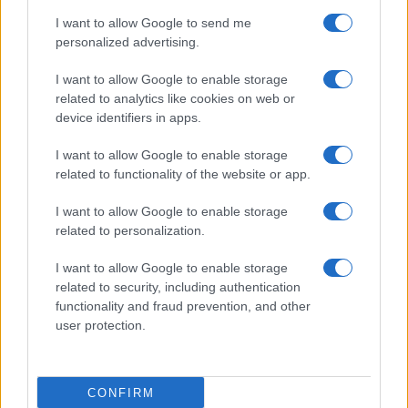
Megachip
Globalscience
I want to allow Google to send me
GiULia
Globalsport
personalized advertising.
Prima Pagina
I want to allow Google to enable storage
related to analytics like cookies on web or
device identifiers in apps.
Giornale dello
Facebook
I want to allow Google to enable storage
Spettacolo
related to functionality of the website or app.
Twitter
Wondernet
I want to allow Google to enable storage
Cookie Policy
related to personalization.
Giuliana Sgrena
Chi siamo
I want to allow Google to enable storage
related to security, including authentication
Mastodon
functionality and fraud prevention, and other
user protection.
Preferenze Privacy
CONFIRM