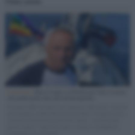
Ultime notizie
L'intervista /
Marco Croatti e la Flottilla per Gaza: le nostre
vele gonfie grazie alla sollevazione popolare
Il Senatore M5S racconta la sua esperienza sulle barche cariche di
aiuti umanitari assalite dall'esercito israeliano. Una guerra atroce,
il tentativo di disumanizzazione delle vittime, il servilismo del
governo italiano e degli altri europei, il ritorno al colonialismo.
L'importanza dei movimenti.