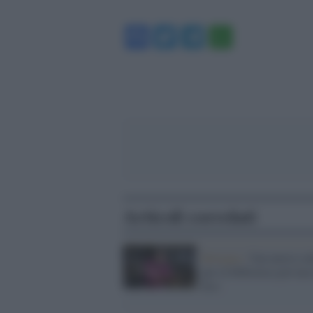
Facebook
Twitter
Telegram
WhatsA
Articoli correlati
Bologna /
Una nuova se
per la biblioteca privata
Eco