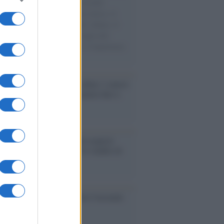
e cariche di aiuti umanitari assalite
sercito israeliano. Una guerra atroce, il
ivo di disumanizzazione delle vittime, il
ismo del governo italiano e degli altri
ei, il ritorno al colonialismo. L'importanza
ovimenti.
ri /
Carnevale Guidonia, sabato 1 marzo
ta notturna e villaggio in pineta fino a
edì grasso
enze /
Sale il numero degli acquisti
e in Europa e aumentano le vendite di
oli second hand
so /
Trump ha quasi esaurito l'arsenale
ma il tycoon smentisce