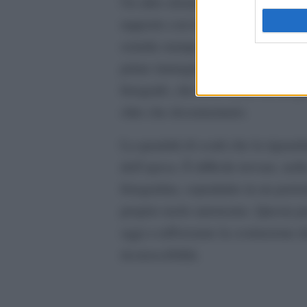
Un altro elemento centrale nella c
rapporto con la fotografia. Dopo la 
seimila stampe fotografiche, segno
prime immagini che la ritraggono 
fotografo, che la avvicinò fin da 
oltre che documentario.
La quantità di scatti che la riguar
dell’epoca. È difficile trovare, nel
fotografata, soprattutto in un perio
proprio ruolo autonomo. Questa p
oggi a rafforzarne la costruzione d
riconoscibilità.