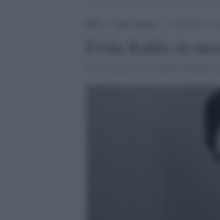
Home
>
Senza categoria
>
Frida Kahlo in mos
Frida Kahlo in mo
Dal 28 marzo al 27 settembre Bologna osp