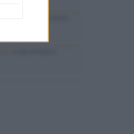
ta /
L'8 agosto, quando la memoria
bbe insegnarci qualcosa
cordo /
Le radici di Francesco