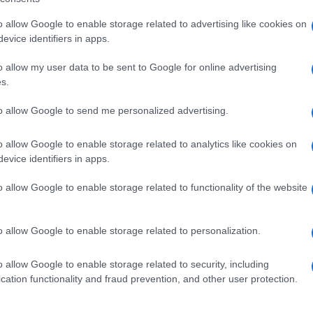
barch
imbolica, riconoscibile, e una realtà molto più
dall'e
o allow Google to enable storage related to advertising like cookies on
rollo e continua ridefinizione di sé. L’identità di
tentat
evice identifiers in apps.
servil
 ma costruita consapevolmente, anche come
europ
o allow my user data to be sent to Google for online advertising
ta le imponevano.
dei m
s.
to allow Google to send me personalized advertising.
 immagine costruita è ciò che la rende ancora
I car
sfila
anche continuamente reinterpretata. La mostra
mart
o allow Google to enable storage related to analytics like cookies on
utoritratto testimoni un costante lavoro sulla
evice identifiers in apps.
o allow Google to enable storage related to functionality of the website
Tend
onlin
agine contribuisce anche la scelta degli abiti:
artic
o allow Google to enable storage related to personalization.
dizione messicana, in netto contrasto con la moda
emento distintivo che è entrato stabilmente
o allow Google to enable storage related to security, including
Il ca
cation functionality and fraud prevention, and other user protection.
Usa, 