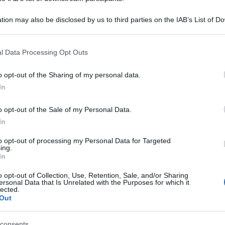
a messicana e sul modo in cui in autonomia si è
tion may also be disclosed by us to third parties on the IAB’s List of 
 that may further disclose it to other third parties.
ciato nel tempo: avanguardista, femminista,
 that this website/app uses one or more Google services and may gath
l Data Processing Opt Outs
a donna più quotata al mondo che assume il ruolo
Ulti
including but not limited to your visit or usage behaviour. You may click 
 to Google and its third-party tags to use your data for below specifi
rova le biografie, i film e un’ampia diffusione
o opt-out of the Sharing of my personal data.
ogle consent section.
In
ta e riprodotta anche su prodotti di
o opt-out of the Sale of my Personal Data.
In
rò, la vita di Frida Kahlo è tutt’altro che
to opt-out of processing my Personal Data for Targeted
l grave incidente subito in giovane età, che la
ing.
In
bilità e a una convivenza costante con il dolore
o opt-out of Collection, Use, Retention, Sale, and/or Sharing
venti chirurgici, difficoltà relazionali e una
L'int
ersonal Data that Is Unrelated with the Purposes for which it
lected.
Gaza:
fragilità e resistenza insieme.
Out
solle
Il Se
ostra trova uno dei suoi punti più interessanti:
consents