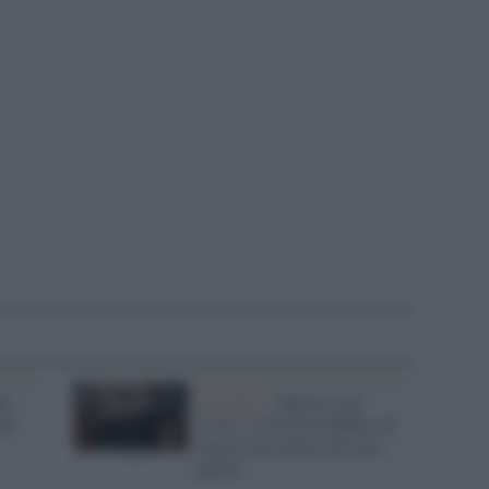
pp
de
L'evento /
"Musica con
 di
Vista": il festival diffuso di
musica da camera all’aria
aperta