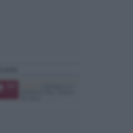
i anche
L'evento /
A Bologna la 17^
edizione di "Play - Festival
del Gioco"