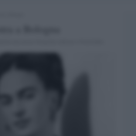
tra a Bologna
stra a Bologna
iterà una mostra fotografica dedicata a Frida Kahlo.