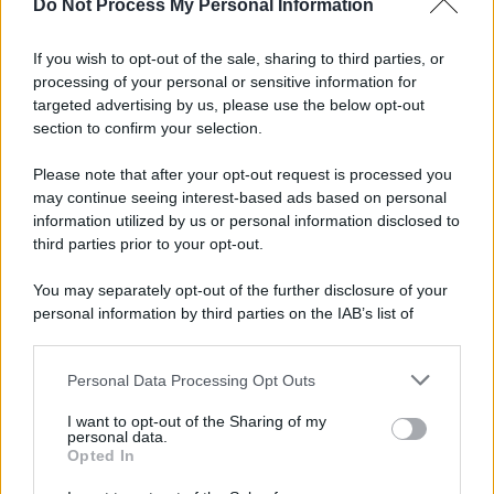
Do Not Process My Personal Information
e villaggio in pineta fino a martedì grasso
If you wish to opt-out of the sale, sharing to third parties, or
processing of your personal or sensitive information for
targeted advertising by us, please use the below opt-out
Ambiente /
Incendio a Marco Simone, una lettura tecnica e
section to confirm your selection.
naturalistica sul grave incendio di sabato 8 Agosto.
Please note that after your opt-out request is processed you
may continue seeing interest-based ads based on personal
information utilized by us or personal information disclosed to
La scoperta /
Oplontis, le vittime dell’eruzione del Vesuvio
third parties prior to your opt-out.
furono più numerose del previsto
You may separately opt-out of the further disclosure of your
personal information by third parties on the IAB’s list of
downstream participants.
Il medagliere /
Europei di nuoto: Pellecani guida una super
Personal Data Processing Opt Outs
This information may also be disclosed by us to third parties
Italia
on the IAB’s List of Downstream Participants that may further
I want to opt-out of the Sharing of my
disclose it to other third parties.
personal data.
Opted In
Please note that this website/app uses one or more Google
services and may gather and store information including but