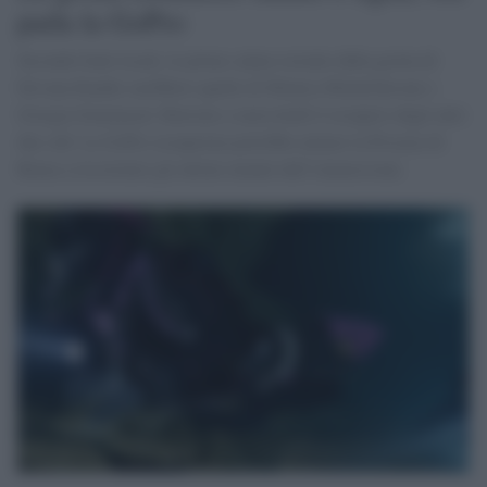
parla la GoPro
Secondo fonti locali, le prime salme estratte dalla grotta di
Devana Kandu sarebbero quelle di Monica Montefalcone e
Giorgia Sommacal. Rinviato a mercoledì il recupero degli altri
due sub. La GoPro recuperata potrebbe aiutare la Procura di
Roma a ricostruire gli ultimi minuti dell’immersione.