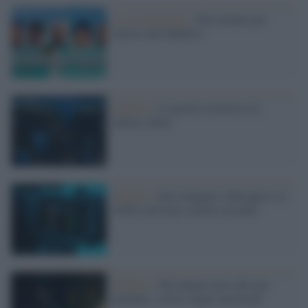
La ricostruzione /
Otto minuti per
morire alle Maldive
Maldive /
La grotta restituisce le
ultime salme
Maldive /
Dai computer subacquei e la
GoPro arrivano i primi riscontri
Maldive /
Nel tunnel cieco che non
perdona: i rilievi degli speleosub