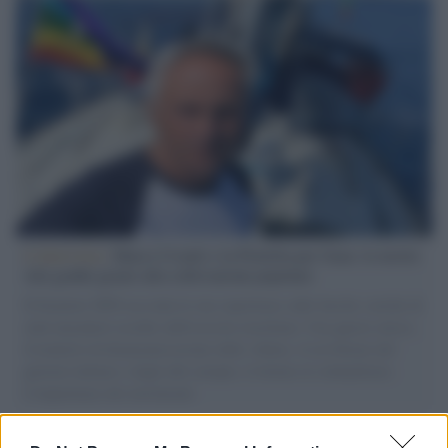
L'intervista /
Marco Croatti e la Flottilla per Gaza: le nostre
vele gonfie grazie alla sollevazione popolare
Il Senatore M5S racconta la sua esperienza sulle barche cariche di
aiuti umanitari assalite dall'esercito israeliano. Una guerra atroce,
il tentativo di disumanizzazione delle vittime, il servilismo del
governo italiano e degli altri europei, il ritorno al colonialismo.
L'importanza dei movimenti.
I carri /
Carnevale Guidonia, sabato 1 marzo sfilata notturna