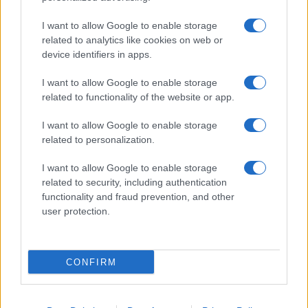
Prima Pagina
I want to allow Google to enable storage
related to analytics like cookies on web or
device identifiers in apps.
Giornale dello
Facebook
I want to allow Google to enable storage
Spettacolo
related to functionality of the website or app.
Twitter
Wondernet
I want to allow Google to enable storage
Cookie Policy
related to personalization.
Giuliana Sgrena
Chi siamo
I want to allow Google to enable storage
related to security, including authentication
Mastodon
functionality and fraud prevention, and other
user protection.
Preferenze Privacy
CONFIRM
©2020 Tivoli • All right reserved.