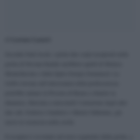
Lorenzo Lazzeri
di
Secondo fonti locali, i primi due corpi recuperati nella
grotta di Devana Kandu sarebbero quelli di Monica
Montefalcone e della figlia Giorgia Sommacal. La
GoPro trovata sull’attrezzatura della professoressa
potrebbe aiutare la Procura di Roma a chiarire la
dinamica. Rinviata a mercoledì l’estrazione degli altri
due sub, Federico Gualtieri e Muriel Oddenino, già
messi in sicurezza nella cavità.
Il recupero è avvenuto nel terzo segmento della grotta, a