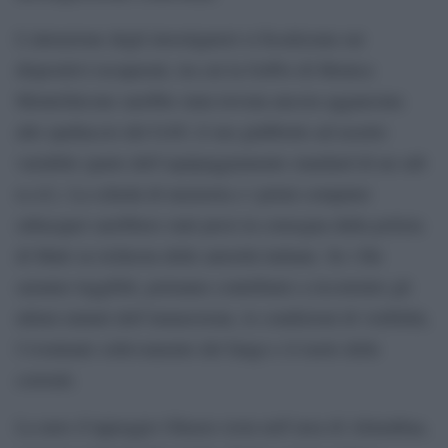
L’attenzione degli investigatori si focalizzata sui
dispositivi recuperati, tra cui la GoPro di Monica
Montefalcone sarebbe stata trovata ancora agganciata
allo spallaccio del GAV, il suo giubbotto ad assetto
variabile (parte dell’equipaggiamento standard di un sub
n.r.d.). La scheda di memoria e i primi computer
subacquei sarebbero stati presi in consegna dalla polizia
di Malé su richiesta delle autorità italiane. Se i file
saranno leggibili, potranno contribuire a ricostruire gli
ultimi minuti dell’immersione, le condizioni di visibilità,
l’eventuale sollevamento del fango e il ruolo delle
correnti.
La nave d’appoggio Ghazee resta nell’area di Alimathaa,