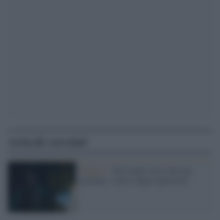
Articoli correlati
Maldive /
Nel tunnel cieco che non
perdona: i rilievi degli speleosub