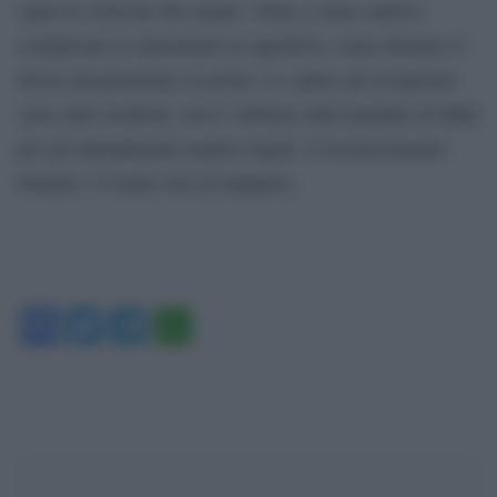
sopra la verticale del canale. Vento e moto ondoso
complicano le operazioni in superficie, senza fermare il
lavoro programmato in grotta. Le salme già recuperate
sono state trasferite verso l’obitorio dell’ospedale di Malé
per gli adempimenti medico-legali, il riconoscimento
formale e il nulla osta al rimpatrio.
Facebook
Twitter
Telegram
WhatsApp