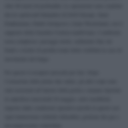
oltre 60 metri di profondità. Le operazioni sono condotte
dai tre speleosub finlandesi di DAN Europe, Sami
Paakkarinen, Patrik Grönqvist e Jenni Westerlund, con il
supporto della Guardia Costiera maldiviana. L’ambiente
resta complesso: passaggi stretti, sedimento fine sul
fondo e rischio di perdita totale della visibilità in caso di
movimento del fango.
Per questo il recupero procede per fasi. Dopo
l’estrazione delle prime due salme, gli altri corpi sono
stati assicurati all’interno della grotta e saranno riportati
in superficie mercoledì 20 maggio, salvo modifiche
imposte dalle condizioni operative perché in questi casi
ogni immersione richiede rebreather, gestione dei gas e
decompressione controllata.