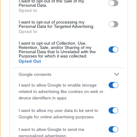
Il centenario /
A L'Aquila arriva la mostra "TITO, 100 anni
I want to opt-out of the Sale of my
Personal Data.
not limited to your visit or usage behaviour. You may click to
attraverso la forma"
Opted In
grant or deny consent to Google and its third-party tags to
use your data for below specified purposes in below Google
I want to opt-out of processing my
consent section.
Personal Data for Targeted Advertising.
Opted In
I want to opt-out of Collection, Use,
Retention, Sale, and/or Sharing of my
Personal Data that Is Unrelated with the
Purposes for which it was collected.
Opted Out
Google consents
I want to allow Google to enable storage
related to advertising like cookies on web or
Syndication
Culture
device identifiers in apps.
Salute
Globalist
I want to allow my user data to be sent to
Google for online advertising purposes.
Megachip
Globalscience
I want to allow Google to send me
GiULia
Globalsport
personalized advertising.