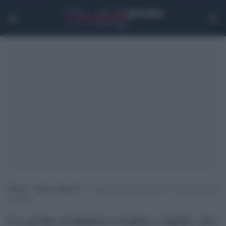
Home
>
Senza categoria
>
La grotta restituisce madre e figlia, ora parla
la GoPro
La grotta restituisce madre e figlia, ora