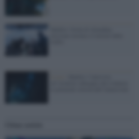
Maldive: Grotta di Alimathaa,
missione estrema e il mistero della
GoPro
Il caso /
Maldive: l’intervista
all’istruttore subacqueo che evidenzia
le potenziali criticità dell’immersione
Ultime notizie