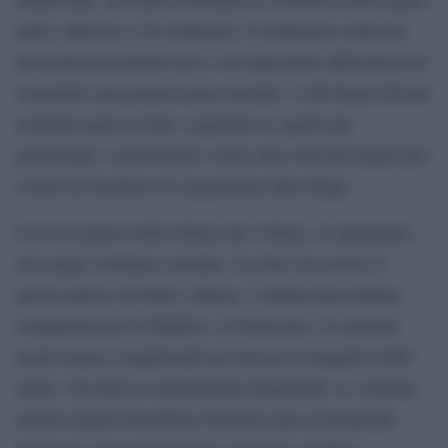
nulla, inferiore a 50 centimetri. Il sedimento sollevato
nei giorni precedenti non si era depositato abbastanza da
consentire una progressione normale. I sub hanno dovuto
avanzare quasi al tatto, seguendo le sagole già
posizionate e muovendosi vicino alla volta del tunnel per
evitare di rimettere in sospensione altro fango.
Con il recupero delle ultime due vittime, le operazioni
sul campo risultano concluse. La fase successiva si
sposta adesso da Malé e Roma. L’ambasciata italiana
competente per le Maldive, la Farnesina e le autorità
locali stanno completando gli atti per il rimpatrio delle
salme. Secondo le informazioni disponibili, le verifiche
medico-legali dovrebbero limitarsi agli accertamenti