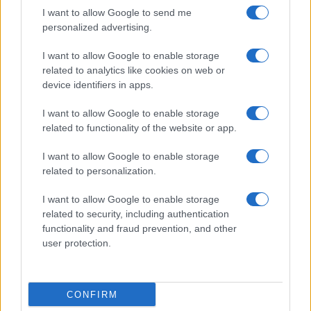
I want to allow Google to send me
GiULia
Globalsport
personalized advertising.
Prima Pagina
I want to allow Google to enable storage
related to analytics like cookies on web or
device identifiers in apps.
Giornale dello
Facebook
I want to allow Google to enable storage
Spettacolo
related to functionality of the website or app.
Twitter
Wondernet
I want to allow Google to enable storage
Cookie Policy
related to personalization.
Giuliana Sgrena
Chi siamo
I want to allow Google to enable storage
related to security, including authentication
Mastodon
functionality and fraud prevention, and other
user protection.
Preferenze Privacy
CONFIRM