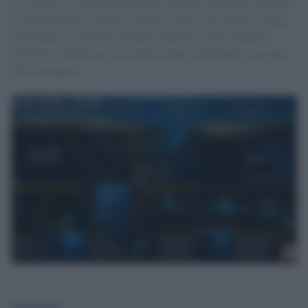
Il recupero di Giorgia Sommacal e Muriel Oddenino completa
le operazioni nel sistema sommerso dove sono morti i cinque
sub italiani. La Procura di Roma attende le prove digitali e
relazioni tecniche per ricostruire tempi, profondità e gestione
dell’emergenza.
redazione