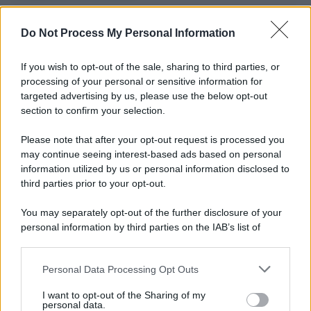
I carri /
Carnevale Guidonia, sabato 1 marzo sfilata notturna
Do Not Process My Personal Information
e villaggio in pineta fino a martedì grasso
If you wish to opt-out of the sale, sharing to third parties, or
processing of your personal or sensitive information for
targeted advertising by us, please use the below opt-out
La scoperta /
Oplontis, le vittime dell’eruzione del Vesuvio
section to confirm your selection.
furono più numerose del previsto
Please note that after your opt-out request is processed you
may continue seeing interest-based ads based on personal
information utilized by us or personal information disclosed to
Il medagliere /
Europei di nuoto: Pellecani guida una super
third parties prior to your opt-out.
Italia
You may separately opt-out of the further disclosure of your
personal information by third parties on the IAB’s list of
downstream participants.
Il centenario /
A L'Aquila arriva la mostra "TITO, 100 anni
Personal Data Processing Opt Outs
This information may also be disclosed by us to third parties
attraverso la forma"
on the IAB’s List of Downstream Participants that may further
I want to opt-out of the Sharing of my
disclose it to other third parties.
personal data.