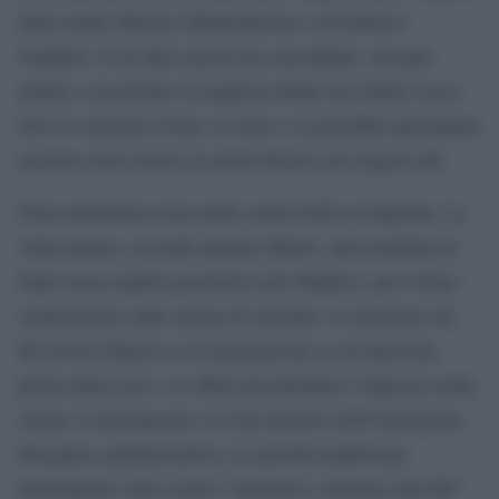
della madre Monica Montefalcone e di Federico
Gualtieri. È un dato ancora da consolidare, ma può
aiutare a ricostruire la sequenza finale nel tunnel cieco,
dove il consumo d’aria, lo stress e la possibile ipercapnia
possono avere inciso in modo diverso sui singoli sub.
Forte attenzione resta anche sulla GoPro recuperata. La
videocamera, secondo quanto riferito, sarà trasferita in
Italia senza analisi preventiva alle Maldive, per evitare
contestazioni sulla catena di custodia. L’estrazione dei
file dovrà chiarire se la registrazione si sia interrotta
prima della crisi o se abbia documentato l’ingresso nella
cavità, l’avanzamento e le fasi decisive dell’emergenza.
Sul piano amministrativo, le autorità maldiviane
mantengono sotto esame l’operatore collegato alla MV