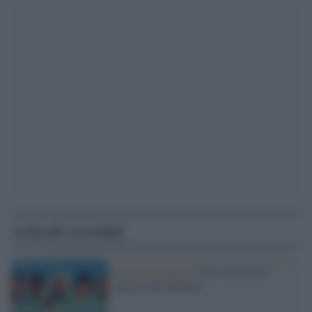
Articoli correlati
La ricostruzione /
Otto minuti per
morire alle Maldive