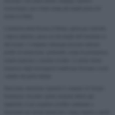
necessari, con esami esterni, imaging e prelievi
tossicologici, per evitare tempi più lunghi prima del
rientro in Italia.
L’inchiesta della Procura di Roma, aperta per omicidio
colposo plurimo, passa ora dai luoghi dell’incidente ai
dati tecnici. I computer subacquei possono indicare
profilo di immersione, profondità, tempi di permanenza,
risalita mancata e consumo residuo. Le prime letture
trasmesse dagli investigatori maldiviani dovranno essere
validate dai periti italiani.
Particolare attenzione riguarda il computer di Giorgia
Sommacal. Secondo i primi elementi riferiti agli
inquirenti, il suo erogatore avrebbe continuato a
funzionare per alcuni minuti più a lungo rispetto a quelli