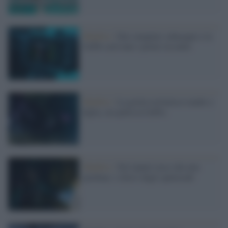
Maldive /
Dai computer subacquei e la
GoPro arrivano i primi riscontri
Maldive /
La grotta restituisce madre e
figlia, ora parla la GoPro
Maldive /
Nel tunnel cieco che non
perdona: i rilievi degli speleosub