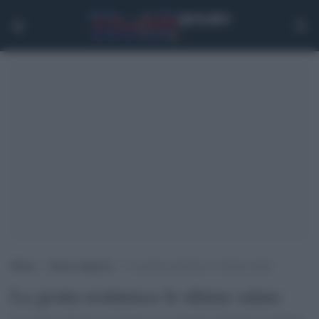
Home
>
Senza categoria
>
La grotta restituisce le ultime salme
La grotta restituisce le ultime salme