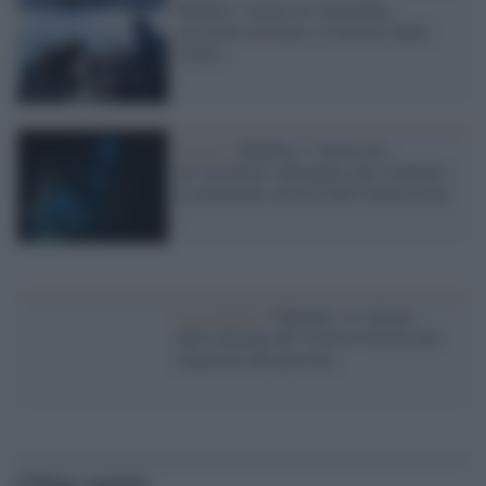
Maldive: Grotta di Alimathaa,
missione estrema e il mistero della
GoPro
Il caso /
Maldive: l’intervista
all’istruttore subacqueo che evidenzia
le potenziali criticità dell’immersione
La scoperta /
Oplontis, le vittime
dell’eruzione del Vesuvio furono più
numerose del previsto
Ultime notizie