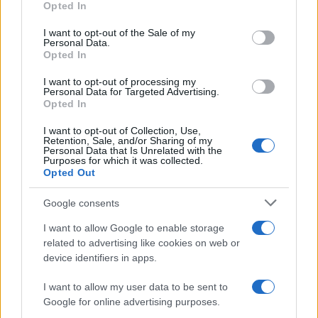
Opted In
Please note that this website/app uses one or more Google
services and may gather and store information including but
L'attesa /
Un estate di calcio: tra Mondiali e Serie A
I want to opt-out of the Sale of my
Personal Data.
not limited to your visit or usage behaviour. You may click to
Opted In
grant or deny consent to Google and its third-party tags to
use your data for below specified purposes in below Google
I want to opt-out of processing my
consent section.
Personal Data for Targeted Advertising.
Opted In
I want to opt-out of Collection, Use,
Retention, Sale, and/or Sharing of my
Personal Data that Is Unrelated with the
Purposes for which it was collected.
Opted Out
Google consents
I want to allow Google to enable storage
related to advertising like cookies on web or
Syndication
Culture
device identifiers in apps.
Salute
Globalist
I want to allow my user data to be sent to
Google for online advertising purposes.
Megachip
Globalscience