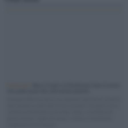
L'intervista /
Marco Croatti e la Flottilla per Gaza: le nostre
vele gonfie grazie alla sollevazione popolare
Il Senatore M5S racconta la sua esperienza sulle barche cariche di
aiuti umanitari assalite dall'esercito israeliano. Una guerra atroce,
il tentativo di disumanizzazione delle vittime, il servilismo del
governo italiano e degli altri europei, il ritorno al colonialismo.
L'importanza dei movimenti.