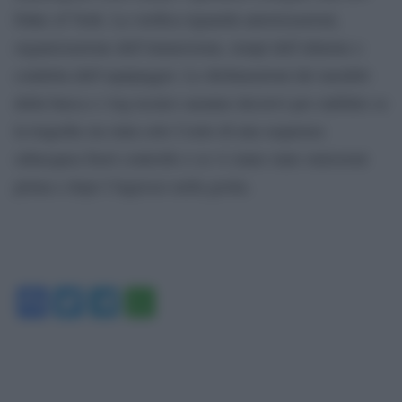
Duke of York. La verifica riguarda autorizzazioni,
organizzazione dell’immersione, tempi dell’allarme e
condotta dell’equipaggio. Le dichiarazioni dei membri
della barca e i log tecnici saranno decisivi per stabilire se
la tragedia sia stata solo l’esito di una sequenza
subacquea fuori controllo o se vi siano state omissioni
prima e dopo l’ingresso nella grotta.
Facebook
Twitter
Telegram
WhatsApp