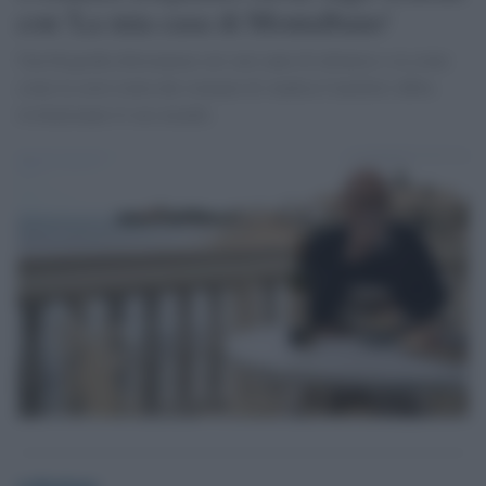
con 'La mia casa di Montalbano'
Una biografia dolceamara sui suoi anni di infanzia e su come
come la serie tratta dai romanzi di Andrea Camilleri abbia
rivoluzionato il suo mondo.
redazione