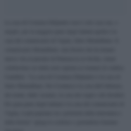
La casa di Costanza DiQuattro non è solo casa sua, o
meglio, per la maggior parte degli italiani quella è la
casa del commissario di Vigata, Salvo Montalbano. Il
commissario Montalbano, una fiction che ha donato
nuova vita al paesino di Puntasecca in Sicilia, ormai
celeberrimo set della serie ispirata ai romanzi di Andrea
Camilleri. “La casa di Costanza DiQuattro è la casa di
Salvo Montalbano. Per Costanza è la casa dell’infanzia,
dei nonni, delle vacanze, la casa dei sogni e dei desideri.
Per gran parte degli italiani è la casa del commissario di
Vigata, il più popolare tra i poliziotti della letteratura e
della fiction” spiega lo scrittore e giornalista Gaetano
Savatteri.