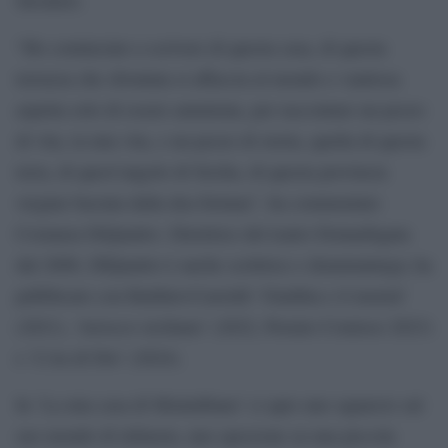
“Ho cominciato a scrivere di questa casa, di questa
terrazza che sfrontata si affaccia al mondo e vanitosa
aspetta solo di essere ammirata, per raccontare un pezzo
di vita, la mia vita, e un pezzo di storia, quella di questa
terra, di quest’angolo di Sicilia, di questa provincia
vergine baciata dalla dea fortuna”, ha commentato
Costanza DiQuattro. Direttrice del teatro Donnafugata
dal 2008, DIQuattro è anche scrittrice e drammaturga; ha
pubblicato con Baldini+Castoldi ‘Giuditta e il monsù’
(2021), ‘Arrocco siciliano’ (2022, Premio Comisso 2023)
e ‘L’ira di Dio’ (2024).
In ‘La mia casa di Montalbano’ ci apre uno squarcio sul
suo mondo di infanzia, uno spezzone su una piccola