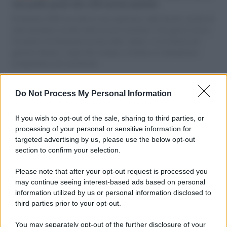
vele gonfie grazie alla sollevazione popolare
Il Senatore M5S racconta la sua esperienza sulle barche cariche di
aiuti umanitari assalite dall'esercito israeliano. Una guerra atroce,
il tentativo di disumanizzazione delle vittime, il servilismo del
governo italiano e degli altri europei, il ritorno al colonialismo.
L'importanza dei movimenti.
I carri /
Carnevale Guidonia, sabato 1 marzo sfilata notturna
Do Not Process My Personal Information
e villaggio in pineta fino a martedì grasso
If you wish to opt-out of the sale, sharing to third parties, or
processing of your personal or sensitive information for
targeted advertising by us, please use the below opt-out
La scoperta /
Oplontis, le vittime dell’eruzione del Vesuvio
section to confirm your selection.
furono più numerose del previsto
Please note that after your opt-out request is processed you
may continue seeing interest-based ads based on personal
information utilized by us or personal information disclosed to
Il medagliere /
Europei di nuoto: Pellecani guida una super
third parties prior to your opt-out.
Italia
You may separately opt-out of the further disclosure of your