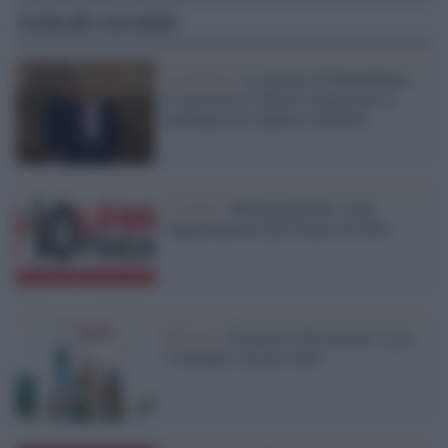
Articoli correlati
La puntata /
La Sicilia di Montalbano:
lo speciale di Alberto Angela per il
centenario di Andrea Camilleri
L'evento /
#ioleggoperchè: torna
l'appuntamento per donare un libro
Editoria /
Francesco De Gregori: esce
“Cantando con gli occhi”