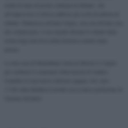
realtà di mare di poche centinaia di abitanti che
all’improvviso si ritrova addosso gli occhi di milioni di
italiani. Puntasecca diventa Vigata, casa sua diventa casa
del commissario, il suo mondo diventa lo sfondo della
nostra fuga televisiva dalla frenetica routine dopo
pranzo.
La mia casa di Montalbano torna in libreria il 4 luglio
per celebrare il centenario della nascita di Andrea
Camilleri in una nuova edizione (pagine 144, euro
17.00) edita Baldini+Castoldi con la nuova prefazione di
Gaetano Savatteri.