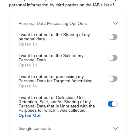
personal information by third parties on the IAB’s list of
downstream participants.
Il centenario /
A L'Aquila arriva la mostra "TITO, 100 anni
Personal Data Processing Opt Outs
This information may also be disclosed by us to third parties
attraverso la forma"
on the IAB’s List of Downstream Participants that may further
I want to opt-out of the Sharing of my
disclose it to other third parties.
personal data.
Opted In
Please note that this website/app uses one or more Google
services and may gather and store information including but
L'attesa /
Un estate di calcio: tra Mondiali e Serie A
I want to opt-out of the Sale of my
Personal Data.
not limited to your visit or usage behaviour. You may click to
Opted In
grant or deny consent to Google and its third-party tags to
use your data for below specified purposes in below Google
I want to opt-out of processing my
consent section.
Personal Data for Targeted Advertising.
Opted In
I want to opt-out of Collection, Use,
Retention, Sale, and/or Sharing of my
Personal Data that Is Unrelated with the
Purposes for which it was collected.
Opted Out
Google consents