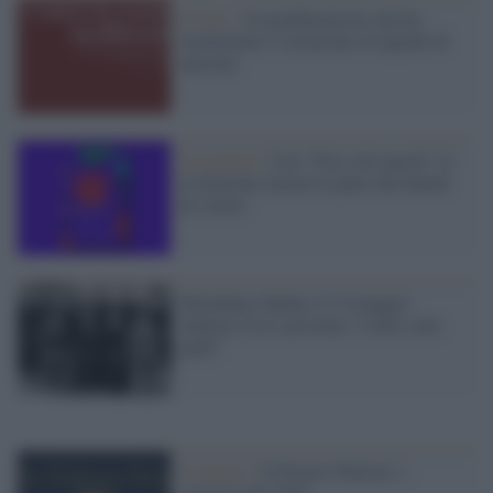
Il libro /
Il neoliberalismo che ha
trasformato l’istruzione in logiche di
mercato
Il manuale /
Con "Non solo parole" la
rivoluzione inclusiva parte dai banchi
di scuola
Palombara Sabina, il 14 maggio
Adelmo Cervi presenta "I miei sette
padri"
Il premio /
Il Premio Pulitzer: i
vincitori del 2026