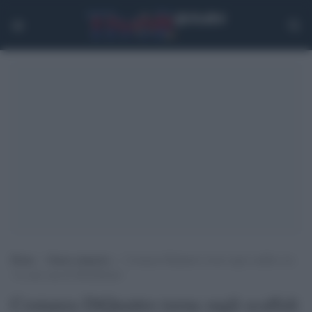
Home
>
Senza categoria
>
Costanza DiQuattro torna sugli scaffali con
‘La mia casa di Montalbano’
Costanza DiQuattro torna sugli scaffali