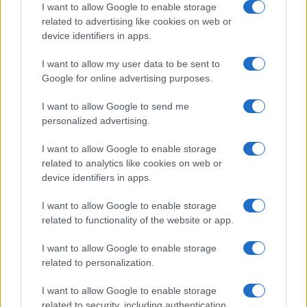
I want to allow Google to enable storage
related to advertising like cookies on web or
Syndication
Culture
device identifiers in apps.
Salute
Globalist
I want to allow my user data to be sent to
Google for online advertising purposes.
Megachip
Globalscience
I want to allow Google to send me
GiULia
Globalsport
personalized advertising.
Prima Pagina
I want to allow Google to enable storage
related to analytics like cookies on web or
device identifiers in apps.
Giornale dello
Facebook
I want to allow Google to enable storage
Spettacolo
related to functionality of the website or app.
Twitter
Wondernet
I want to allow Google to enable storage
Cookie Policy
related to personalization.
Giuliana Sgrena
Chi siamo
I want to allow Google to enable storage
related to security, including authentication