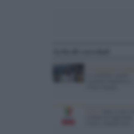
Articoli correlati
la settimana del mondial
Le semifinali saranno
Argentina-Inghilterra e
Francia-Spagna.
Calcio /
Inter e Lazio v
in finale di Coppa Italia.
Como e Atalanta fuori