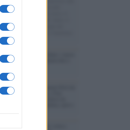
natore M5S racconta la sua esperienza sulle
e cariche di aiuti umanitari assalite
sercito israeliano. Una guerra atroce, il
ivo di disumanizzazione delle vittime, il
ismo del governo italiano e degli altri
ei, il ritorno al colonialismo. L'importanza
ovimenti.
ri /
Carnevale Guidonia, sabato 1 marzo
ta notturna e villaggio in pineta fino a
edì grasso
rogrammazioni /
I documentari RAI che
ntano l'Italia: da Mennea, a Tina
mi sino a Renzo Piano è atteso un
no tra grandi biografie, cultura, sport e
e
nto /
Cent'anni di Turandot: torna a