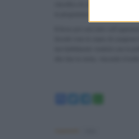
classifica di sei punti fa ben spera
in programma il prossimo 13 maggi
Il focus poi sarà tutto sull’appun
favoriti visto lo status di campion
inevitabilmente venderà cara la pel
dire fare la storia, vincendo il trof
Facebook
Twitter
Telegram
WhatsA
Argomenti:
Calcio