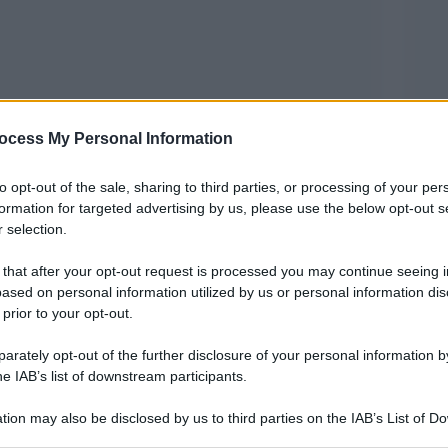
ocess My Personal Information
to opt-out of the sale, sharing to third parties, or processing of your per
formation for targeted advertising by us, please use the below opt-out s
 selection.
 that after your opt-out request is processed you may continue seeing i
ased on personal information utilized by us or personal information dis
Paris Saint-
er club più prestigiosa sarà
 prior to your opt-out.
vvio previsto per il 30 maggio alle ore 18 alla
rately opt-out of the further disclosure of your personal information by
he IAB’s list of downstream participants.
dra di prima fascia della competizione e
tion may also be disclosed by us to third parties on the IAB’s List of 
 that may further disclose it to other third parties.
tiva grazie all’1-1 maturato in Germania contro