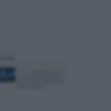
i anche
Calcio /
Champions League:
Atalanta travolta dal Bayern.
Bene Atletico e Galatasaray.
Male il Chelsea