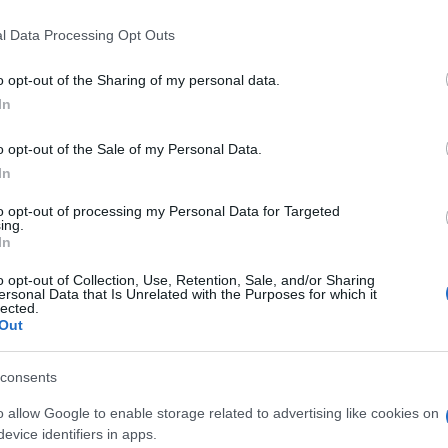
cnico 5-4 andato in scena all’andata le
 that this website/app uses one or more Google services and may gath
l Data Processing Opt Outs
including but not limited to your visit or usage behaviour. You may click 
minuti di fuoco, e il gol dopo 2 minuti di
 to Google and its third-party tags to use your data for below specifi
o opt-out of the Sharing of my personal data.
rtita con tante reti; in realtà più passano i
ogle consent section.
In
Kompany
rire ogni varco alla squadra di
,
Ulti
o opt-out of the Sale of my Personal Data.
care di recuperare il doppio svantaggio. I
In
a di pericoli veri ne creano pochi al cospetto
to opt-out of processing my Personal Data for Targeted
rganizzata e che in contropiede va vicina più
ing.
In
Douè
Kvaratskhelia
n
e soprattutto con
, migliore
o opt-out of Collection, Use, Retention, Sale, and/or Sharing
l’assist decisivo, oltre a diverse giocate
ersonal Data that Is Unrelated with the Purposes for which it
lected.
Kane
riva in pieno recupero con
che mette a
Out
in questa edizione della Champions League,
ione.
consents
L'int
Gaza:
o allow Google to enable storage related to advertising like cookies on
solle
Arsenal
glio è stato l’
, grazie all’1-0 maturato a
evice identifiers in apps.