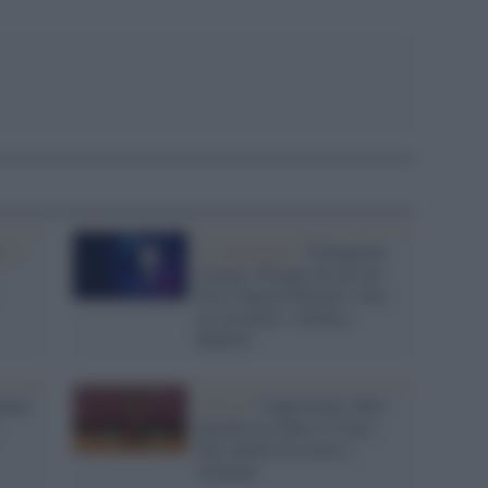
e /
Le semifinali /
Champions
League: Pioggia di gol fra
Psg e Bayern Monaco. Pari
tra Arsenal e Atletico
Madrid
olano
Calcio /
Coppa Italia: Reti
bianche tra Inter e Como.
Pari anche fra Lazio e
Atalanta