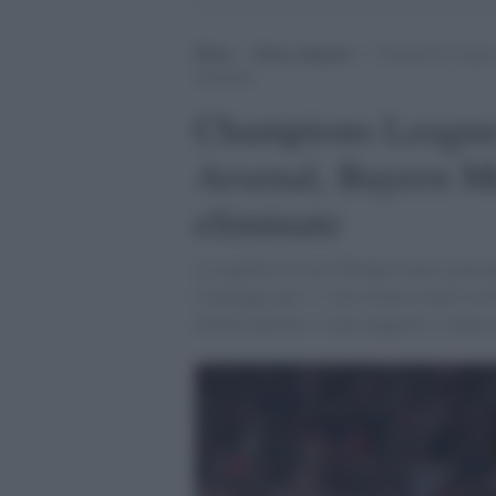
Home
>
Senza categoria
>
Champions League:
eliminate.
Champions League:
Arsenal, Bayern M
eliminate
La squadra di Luis Enrique torna a giocar
il pareggio per 1-1 nel ritorno contro la 
ritorno battono 1-0 gli spagnoli e volano 