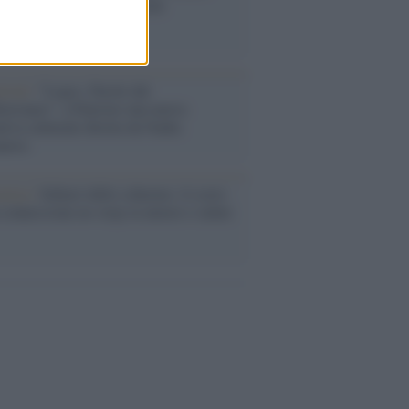
a lo spettacolo di Zeffirelli
stival /
"Logos. Parole dal
terraneo", a Palermo una nuova
ativa culturale diretta da Nadia
anova
cerca /
Schiavi dello schermo: il costo
 connessione no-stop su umore e salute