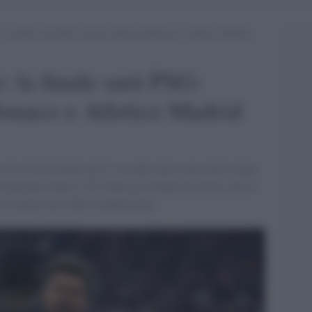
 la finale sarà PSG-Arsenal, Bayern Monaco e Atletico Madrid
 la finale sarà PSG-
onaco e Atletico Madrid
si la vittoria finale per il secondo anno consecutivo dopo
formazione tedesca. Di fronte gli uomini di Arteta, che al
all’ultimo atto della competizione.