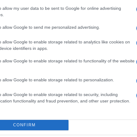
Il Se
Saka
Il gol decisivo è di
, bravo a sfruttare una
barch
o allow my user data to be sent to Google for online advertising
Trossard
di
proprio allo scadere della prima
dall'e
s.
tentat
ti i modi, lotta per 90 minuti proprio come
servil
to allow Google to send me personalized advertising.
ha anche l’occasione per portare la sfida ai
europ
dei m
one
, figlio dell’allenatore, che va a centimetri
o allow Google to enable storage related to analytics like cookies on
evice identifiers in apps.
Arteta
ale ci vanno gli uomini di
, meritando nel
I car
o allow Google to enable storage related to functionality of the website
nche per la stagione incredibile che stanno
sfila
mart
o allow Google to enable storage related to personalization.
ntrarsi sul campionato, per tornare a mettere le
Le p
o allow Google to enable storage related to security, including
2 anni; serviranno 3 vittorie in altrettante
racco
cation functionality and fraud prevention, and other user protection.
Ansel
 difficile ma non impossibile per una squadra che
autun
rionfi degni di nota.
crim
CONFIRM
n è ancora chiuso, anche se il primato in
L'eve