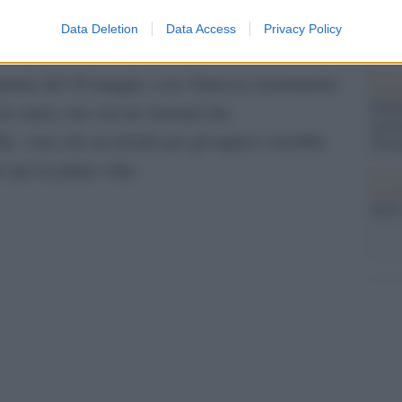
Veron
Lens
re, ma il
non molla, e con lo scontro diretto
Data Deletion
Data Access
Privacy Policy
o sarà necessario tenere alta la concentrazione.
tamento del 30 maggio, con i francesi sicuramente
Il fe
Medi
i in carica, ma con un Arsenal che
inizi
le, visto che un trionfo per gli inglesi vorrebbe
Terr
eo per la prima volta.
La ri
della
pp